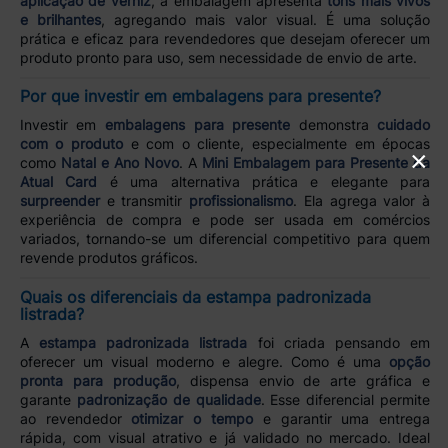
aplicação de verniz
, a embalagem apresenta
tons mais vivos
e brilhantes
, agregando mais valor visual. É uma solução
prática e eficaz para revendedores que desejam oferecer um
produto pronto para uso, sem necessidade de envio de arte.
Por que investir em embalagens para presente?
Investir em
embalagens para presente
demonstra
cuidado
com o produto
e com o cliente, especialmente em épocas
×
como
Natal e Ano Novo
. A
Mini Embalagem para Presente da
Atual Card
é uma alternativa prática e elegante para
surpreender
e transmitir
profissionalismo
. Ela agrega valor à
experiência de compra e pode ser usada em comércios
variados, tornando-se um diferencial competitivo para quem
revende produtos gráficos.
Quais os diferenciais da estampa padronizada
listrada?
A
estampa padronizada listrada
foi criada pensando em
oferecer um visual moderno e alegre. Como é uma
opção
pronta para produção
, dispensa envio de arte gráfica e
garante
padronização de qualidade
. Esse diferencial permite
ao revendedor
otimizar o tempo
e garantir uma entrega
rápida, com visual atrativo e já validado no mercado. Ideal