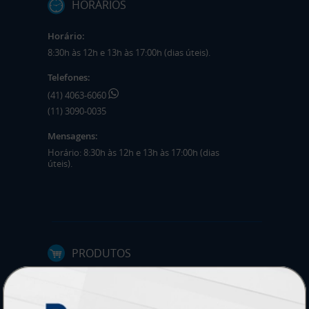
HORÁRIOS
Horário:
8:30h às 12h e 13h às 17:00h (dias úteis).
Telefones:
(41) 4063-6060
(11) 3090-0035
Mensagens:
Horário: 8:30h às 12h e 13h às 17:00h (dias
úteis).
PRODUTOS
Adesivos
Pastas