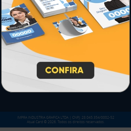
*** Nota fiscal sujeita a emissão de acordo com prestador de
serviço, conforme legislação pertinente.
PARTICIPE
SEGURANÇA
IMPRA INDUSTRIA GRAFICA LTDA | CNPJ: 28.045.354/0002-52
Atual Card © 2026. Todos os direitos reservados.