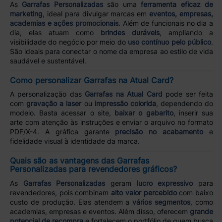
As
Garrafas Personalizadas
são uma
ferramenta eficaz de
marketing
, ideal para divulgar marcas em
eventos, empresas,
academias e ações promocionais
. Além de funcionais no dia a
dia, elas atuam como
brindes duráveis
, ampliando a
visibilidade do negócio por meio do
uso contínuo pelo público
.
São ideais para conectar o nome da empresa ao estilo de vida
saudável e sustentável.
Como personalizar Garrafas na Atual Card?
A personalização das
Garrafas na Atual Card
pode ser feita
com
gravação a laser
ou
impressão colorida
, dependendo do
modelo. Basta acessar o site,
baixar o gabarito
, inserir sua
arte com atenção às instruções e enviar o arquivo no formato
PDF/X-4. A gráfica garante
precisão no acabamento
e
fidelidade visual à identidade da marca.
Quais são as vantagens das Garrafas
Personalizadas para revendedores gráficos?
As
Garrafas Personalizadas
geram
lucro expressivo
para
revendedores, pois combinam
alto valor percebido
com baixo
custo de produção. Elas atendem a
vários segmentos
, como
academias, empresas e eventos. Além disso, oferecem
grande
potencial de recompra
e fortalecem o portfólio de quem busca