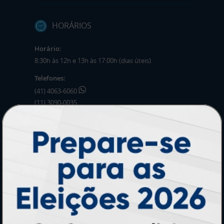
HORÁRIOS
Horário:
8:30h às 12h e 13h às 17:00h (dias úteis).
Telefones:
(41) 4063-6060
(11) 3090-0035
Mensagens:
Horário: 8:30h às 12h e 13h às 17:00h (dias
úteis).
PRODUTOS