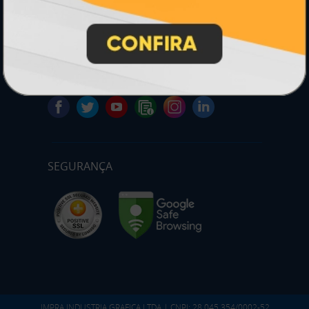
* Pagamento com cartão de crédito terá valor adicional.
** Pagamentos a prazo poderão ter acréscimo.
*** Nota fiscal sujeita a emissão de acordo com prestador de
serviço, conforme legislação pertinente.
PARTICIPE
SEGURANÇA
IMPRA INDUSTRIA GRAFICA LTDA | CNPJ: 28.045.354/0002-52