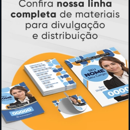
Adesivos
Pastas
Ímãs
Cartão de Visita
Folder, Flyer e Panfleto
Banners e Lonas
Calendários 2027
PAGUE COM