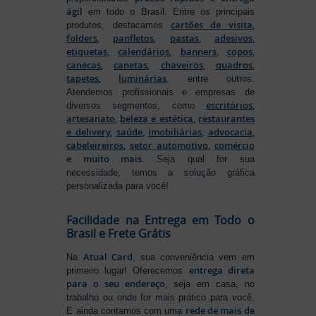
ágil
em todo o Brasil. Entre os principais
cartões de visita
,
produtos, destacamos
folders
,
panfletos
,
pastas
,
adesivos
,
etiquetas
,
calendários
,
banners
,
copos
,
canecas
,
canetas
,
chaveiros
,
quadros
,
tapetes
,
luminárias
, entre outros.
Atendemos profissionais e empresas de
escritórios
,
diversos segmentos, como
artesanato
,
beleza e estética
,
restaurantes
e delivery
,
saúde
,
imobiliárias
,
advocacia
,
cabeleireiros
,
setor automotivo
,
comércio
e muito mais
. Seja qual for sua
necessidade, temos a solução gráfica
personalizada para você!
Facilidade na Entrega em Todo o
Brasil e Frete Grátis
Atual Card
Na
, sua conveniência vem em
entrega direta
primeiro lugar! Oferecemos
para o seu endereço
, seja em casa, no
trabalho ou onde for mais prático para você.
rede de mais de
E ainda contamos com uma