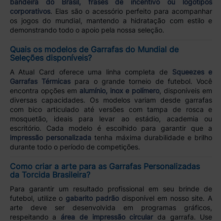
bandeira do Brasil, frases de incentivo ou logotipos
corporativos
. Elas são o acessório perfeito para acompanhar
os jogos do mundial, mantendo a hidratação com estilo e
demonstrando todo o apoio pela nossa seleção.
Quais os modelos de Garrafas do Mundial de
Seleções disponíveis?
A Atual Card oferece uma linha completa de
Squeezes e
Garrafas Térmicas
para o grande torneio de futebol. Você
encontra opções em
alumínio, inox e polímero
, disponíveis em
diversas capacidades. Os modelos variam desde garrafas
com bico articulado até versões com tampa de rosca e
mosquetão, ideais para levar ao estádio, academia ou
escritório. Cada modelo é escolhido para garantir que a
impressão personalizada
tenha máxima durabilidade e brilho
durante todo o período de competições.
Como criar a arte para as Garrafas Personalizadas
da Torcida Brasileira?
Para garantir um resultado profissional em seu brinde de
futebol, utilize o
gabarito padrão
disponível em nosso site. A
arte deve ser desenvolvida em programas gráficos,
respeitando a
área de impressão circular
da garrafa. Use