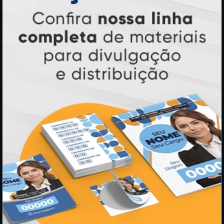
PRODUTOS
Adesivos
Pastas
Ímãs
Cartão de Visita
Folder, Flyer e Panfleto
Banners e Lonas
Calendários 2027
PAGUE COM