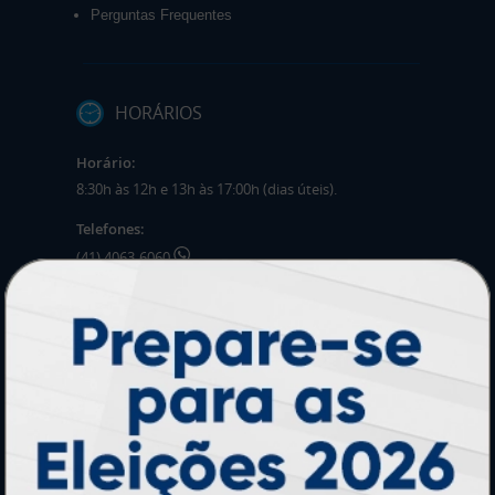
Perguntas Frequentes
HORÁRIOS
Horário:
8:30h às 12h e 13h às 17:00h (dias úteis).
Telefones:
(41) 4063-6060
(11) 3090-0035
Mensagens:
Horário: 8:30h às 12h e 13h às 17:00h (dias
úteis).