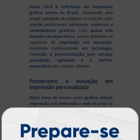
Atual Card é referência em impressão
gráfica online no Brasil
, oferecendo uma
ampla variedade de produtos e soluções para
atender profissionais autônomos, empresas e
revendedores gráficos
quase três
. Com
décadas de experiência
, somos pioneiros no
impressão sob demanda
segmento de
,
tecnologia,
investindo continuamente em
inovação e personalização
para entregar
qualidade, agilidade e a melhor
experiência
aos nossos clientes.
Pioneirismo e Inovação em
Impressão personalizada
gráfica online,
Muito antes de termos como
impressão sob demanda e web to print
se
Atual Card já estava
popularizarem, a
transformando o mercado gráfico
.
inovando
Nascemos digitais e seguimos
continuamente
tecnologia
, investindo em
de ponta
para garantir a melhor experiência
produtos personalizados e impressão
em