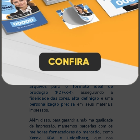
Na Atual Card
, você tem total liberdade para
enviar sua arte nos principais formatos dos
softwares gráficos mais utilizados, como
CorelDRAW (CDR), Photoshop (PSD) e
Illustrator (AI)
, além do padrão de
impressão PDF/X-4
. E se preferir criar no
Canva
, basta salvar em um dos formatos
disponíveis na plataforma e enviar seus
arquivos. Aproveite mais essa facilidade para
produzir seu material personalizado!
Para conseguir um resultado impecável,
Sistema Automático de
contamos com um
Pré-Impressão
ajusta e otimiza seus
, que
arquivos para o formato ideal de
produção (PDF/X-4)
, assegurando a
fidelidade das cores, alta definição
e uma
personalização precisa
em seus materiais
impressos.
Além disso, para garantir a máxima qualidade
de impressão, mantemos parcerias com os
melhores fornecedores do mercado
, como
Xerox, KBA e Heidelberg
, que nos