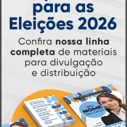
online
agilidade,
. Tudo isso para oferecer
qualidade e soluções inteligentes
que
atendem às suas necessidades.
Liderança e Qualidade em
Impressão
Prestes a completar três décadas de
a Atual Card segue
inovação e serviços,
como referência no mercado gráfico e de
personalização online
, oferecendo
impressão digital e offset de alta
qualidade
portfólio
. Nosso segredo? Um
completo de produtos personalizados
, um
site intuitivo e fácil de navegar
entrega
, e
rápida para todo o Brasil
. Tudo foi
a melhor
projetado para proporcionar
experiência de compra e a máxima
satisfação dos nossos clientes
.
Tecnologia de Ponta em Impressão
Personalizada