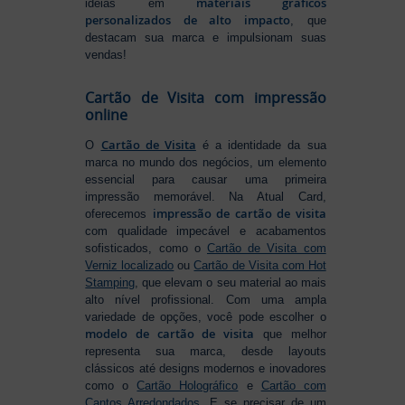
materiais gráficos
ideias em
personalizados de alto impacto
, que
destacam sua marca e impulsionam suas
vendas!
Cartão de Visita com impressão
online
Cartão de Visita
O
é a identidade da sua
marca no mundo dos negócios, um elemento
essencial para causar uma primeira
impressão memorável. Na Atual Card,
impressão de cartão de visita
oferecemos
com qualidade impecável e acabamentos
sofisticados, como o
Cartão de Visita com
Verniz localizado
ou
Cartão de Visita com Hot
Stamping
, que elevam o seu material ao mais
alto nível profissional. Com uma ampla
variedade de opções, você pode escolher o
modelo de cartão de visita
que melhor
representa sua marca, desde layouts
clássicos até designs modernos e inovadores
como o
Cartão Holográfico
e
Cartão com
Cantos Arredondados
. E se precisar de um