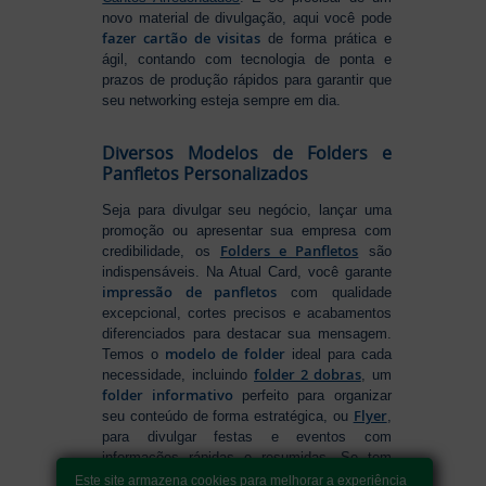
novo material de divulgação, aqui você pode
fazer cartão de visitas
de forma prática e
ágil, contando com tecnologia de ponta e
prazos de produção rápidos para garantir que
seu networking esteja sempre em dia.
Diversos Modelos de Folders e
Panfletos Personalizados
Seja para divulgar seu negócio, lançar uma
promoção ou apresentar sua empresa com
Folders e Panfletos
credibilidade, os
são
indispensáveis. Na Atual Card, você garante
impressão de panfletos
com qualidade
excepcional, cortes precisos e acabamentos
diferenciados para destacar sua mensagem.
modelo de folder
Temos o
ideal para cada
folder 2 dobras
necessidade, incluindo
, um
folder informativo
perfeito para organizar
Flyer
seu conteúdo de forma estratégica, ou
,
para divulgar festas e eventos com
informações rápidas e resumidas. Se tem
como fazer folders
dúvidas sobre
, conte
Este site armazena cookies para melhorar a experiência