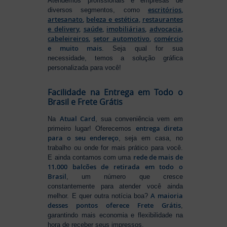
Atendemos profissionais e empresas de
escritórios
,
diversos segmentos, como
artesanato
,
beleza e estética
,
restaurantes
e delivery
,
saúde
,
imobiliárias
,
advocacia
,
cabeleireiros
,
setor automotivo
,
comércio
e muito mais
. Seja qual for sua
necessidade, temos a solução gráfica
personalizada para você!
Facilidade na Entrega em Todo o
Brasil e Frete Grátis
Atual Card
Na
, sua conveniência vem em
entrega direta
primeiro lugar! Oferecemos
para o seu endereço
, seja em casa, no
trabalho ou onde for mais prático para você.
rede de mais de
E ainda contamos com uma
11.000 balcões de retirada em todo o
Brasil
, um número que cresce
constantemente para atender você ainda
A maioria
melhor. E quer outra notícia boa?
desses pontos oferece Frete Grátis
,
garantindo mais economia e flexibilidade na
hora de receber seus impressos.