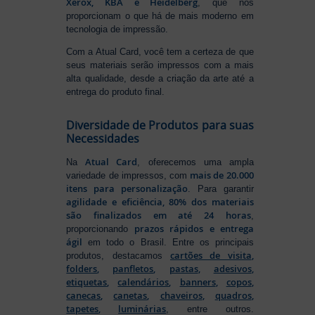
Xerox, KBA e Heidelberg
, que nos
proporcionam o que há de mais moderno em
tecnologia de impressão.
Com a Atual Card, você tem a certeza de que
seus materiais serão impressos com a mais
alta qualidade, desde a criação da arte até a
entrega do produto final.
Diversidade de Produtos para suas
Necessidades
Atual Card
Na
, oferecemos uma ampla
mais de 20.000
variedade de impressos, com
itens para personalização
. Para garantir
agilidade e eficiência, 80% dos materiais
são finalizados em até 24 horas
,
prazos rápidos e entrega
proporcionando
ágil
em todo o Brasil. Entre os principais
cartões de visita
,
produtos, destacamos
folders
,
panfletos
,
pastas
,
adesivos
,
etiquetas
,
calendários
,
banners
,
copos
,
canecas
,
canetas
,
chaveiros
,
quadros
,
tapetes
,
luminárias
, entre outros.