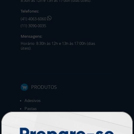
8:30h às 12h e 13h às 17:00h (dias úteis).
Telefones:
(41) 4063-6060
(11) 3090-0035
Mensagens:
Horário: 8:30h às 12h e 13h às 17:00h (dias
úteis).
PRODUTOS
Adesivos
Pastas
Ímãs
Cartão de Visita
Folder, Flyer e Panfleto