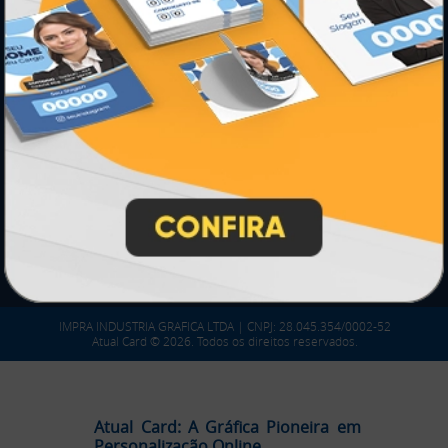
SEGURANÇA
IMPRA INDUSTRIA GRAFICA LTDA | CNPJ: 28.045.354/0002-52
Atual Card © 2026. Todos os direitos reservados.
Atual Card: A Gráfica Pioneira em
Personalização Online