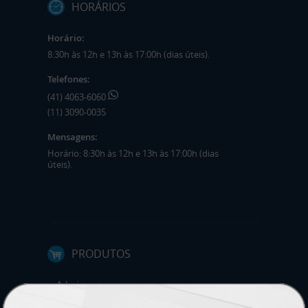
HORÁRIOS
Horário:
8:30h às 12h e 13h às 17:00h (dias úteis).
Telefones:
(41) 4063-6060
(11) 3090-0035
Mensagens:
Horário: 8:30h às 12h e 13h às 17:00h (dias
úteis).
PRODUTOS
Adesivos
Pastas