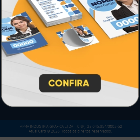
*** Nota fiscal sujeita a emissão de acordo com prestador de
serviço, conforme legislação pertinente.
PARTICIPE
SEGURANÇA
IMPRA INDUSTRIA GRAFICA LTDA | CNPJ: 28.045.354/0002-52
Atual Card © 2026. Todos os direitos reservados.