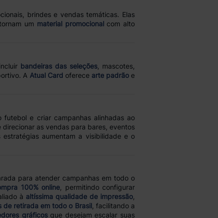
ionais, brindes e vendas temáticas. Elas
e tornam um
material promocional
com alto
ncluir
bandeiras das seleções
, mascotes,
ortivo. A
Atual Card
oferece
arte padrão
e
o futebol e criar campanhas alinhadas ao
 direcionar as vendas para bares, eventos
s estratégias aumentam a visibilidade e o
arada para atender campanhas em todo o
ompra 100% online
, permitindo configurar
liado à
altíssima qualidade de impressão
,
 de retirada em todo o Brasil
, facilitando a
dores gráficos
que desejam escalar suas