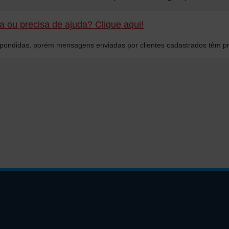
 ou precisa de ajuda? Clique aqui!
ondidas, porém mensagens enviadas por clientes cadastrados têm pr