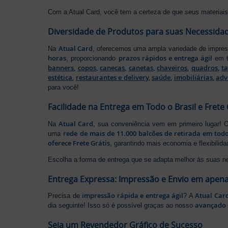
Com a Atual Card, você tem a certeza de que seus materiais 
Diversidade de Produtos para suas Necessida
Atual Card
Na
, oferecemos uma ampla variedade de impr
horas
prazos rápidos e entrega ágil
, proporcionando
em t
banners
,
copos
,
canecas
,
canetas
,
chaveiros
,
quadros
,
t
estética
,
restaurantes e delivery
,
saúde
,
imobiliárias
,
adv
para você!
Facilidade na Entrega em Todo o Brasil e Frete 
Atual Card
Na
, sua conveniência vem em primeiro lugar!
rede de mais de 11.000 balcões de retirada em todo
uma
oferece Frete Grátis
, garantindo mais economia e flexibilid
Escolha a forma de entrega que se adapta melhor às suas n
Entrega Expressa: Impressão e Envio em apena
impressão rápida e entrega ágil
Atual Car
Precisa de
? A
avançado 
dia seguinte! Isso só é possível graças ao nosso
Seja um Revendedor Gráfico de Sucesso