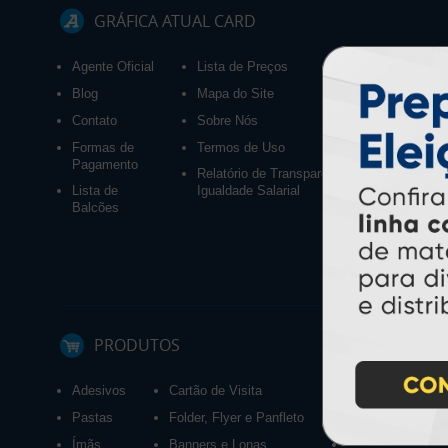
GRÁFICA ATUAL CARD
Agente Oficial
Lista de Preços
Blog
Mapa do Site
Contato
Sobre Nós
Formas de
Termos de Uso
Pagamento
Relatório de Transparência e
Lista de
Igualdade Salarial
Balcões
PRODUTOS
Adesivos
Cartão de Visita
Calendários 2027
Pastas
Folder, Flyer e Panfleto
Ímãs
Banners e Lonas