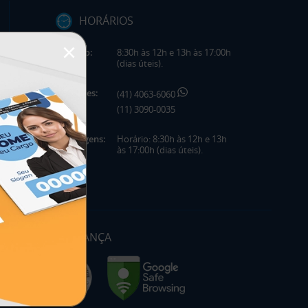
HORÁRIOS
×
Horário:
8:30h às 12h e 13h às 17:00h
(dias úteis).
Telefones:
(41) 4063-6060
(11) 3090-0035
Mensagens:
Horário: 8:30h às 12h e 13h
às 17:00h (dias úteis).
SEGURANÇA