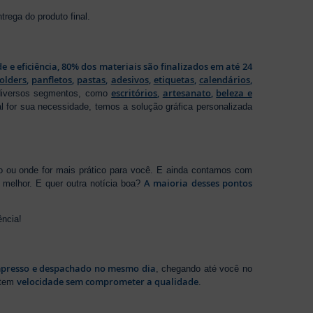
rega do produto final.
de e eficiência, 80% dos materiais são finalizados em até 24
folders
,
panfletos
,
pastas
,
adesivos
,
etiquetas
,
calendários
,
escritórios
,
artesanato
,
beleza e
 diversos segmentos, como
al for sua necessidade, temos a solução gráfica personalizada
ho ou onde for mais prático para você. E ainda contamos com
A maioria desses pontos
melhor. E quer outra notícia boa?
ência!
presso e despachado no mesmo dia
, chegando até você no
velocidade sem comprometer a qualidade
ntem
.