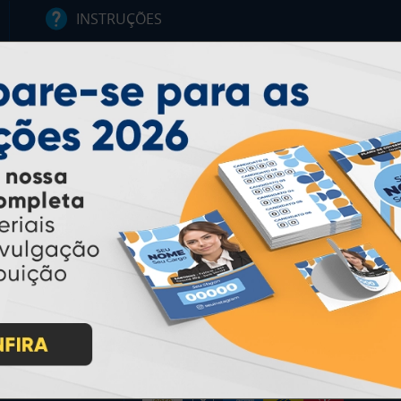
INSTRUÇÕES
Inicio
Garantia
Como Comprar
Montagem e Fechamento de
Arquivo
Como exportar em
PDF/X1-a
Perguntas Frequentes
Entrega 12 Horas
PAGUE COM