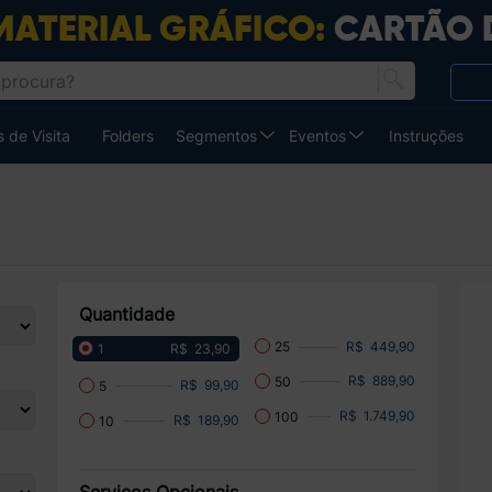
 de Visita
Folders
Segmentos
Eventos
Instruções
Quantidade
R$ 449,90
25
R$ 23,90
1
R$ 889,90
50
R$ 99,90
5
R$ 1.749,90
100
R$ 189,90
10
Serviços Opcionais