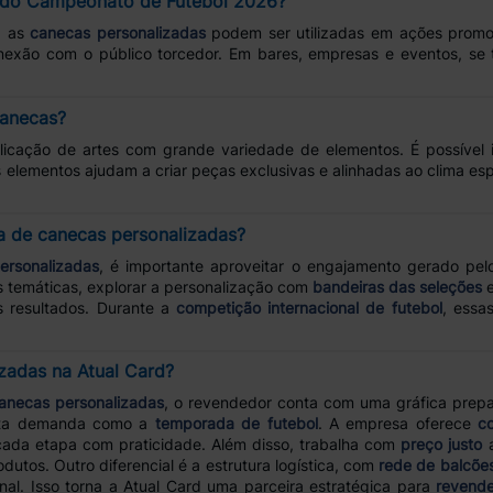
do Campeonato de Futebol 2026?
, as
canecas personalizadas
podem ser utilizadas em ações promoc
onexão com o público torcedor. Em bares, empresas e eventos, s
canecas?
icação de artes com grande variedade de elementos. É possível i
 elementos ajudam a criar peças exclusivas e alinhadas ao clima esp
a de canecas personalizadas?
ersonalizadas
, é importante aproveitar o engajamento gerado pel
s temáticas, explorar a personalização com
bandeiras das seleções
e
s resultados. Durante a
competição internacional de futebol
, essa
zadas na Atual Card?
anecas personalizadas
, o revendedor conta com uma gráfica prep
alta demanda como a
temporada de futebol
. A empresa oferece
c
cada etapa com praticidade. Além disso, trabalha com
preço justo
a
utos. Outro diferencial é a estrutura logística, com
rede de balcões
final. Isso torna a Atual Card uma parceira estratégica para
revende