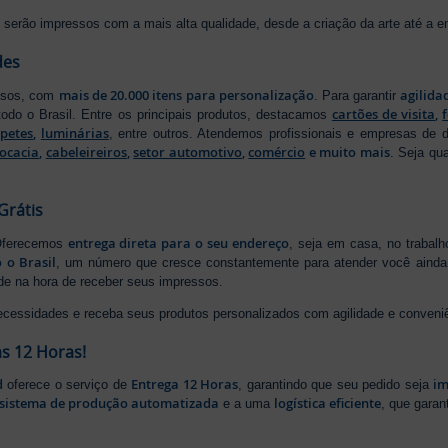
serão impressos com a mais alta qualidade, desde a criação da arte até a ent
des
mais de 20.000 itens para personalização
agilida
essos, com
. Para garantir
cartões de visita
,
odo o Brasil. Entre os principais produtos, destacamos
apetes
,
luminárias
, entre outros. Atendemos profissionais e empresas de
ocacia
,
cabeleireiros
,
setor automotivo
,
comércio
e muito mais
. Seja qu
Grátis
entrega direta para o seu endereço
 Oferecemos
, seja em casa, no trabal
 o Brasil
, um número que cresce constantemente para atender você ainda 
ade na hora de receber seus impressos.
ecessidades e receba seus produtos personalizados com agilidade e conveni
s 12 Horas!
d
Entrega 12 Horas
im
oferece o serviço de
, garantindo que seu pedido seja
sistema de produção automatizada
logística eficiente
e a uma
, que gara