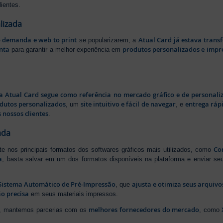
ientes.
lizada
b demanda e web to print
Atual Card já estava tran
se popularizarem, a
nta
produtos personalizados e impr
para garantir a melhor experiência em
a Atual Card segue como referência no mercado gráfico e de personali
odutos personalizados
site intuitivo e fácil de navegar
entrega rápi
, um
, e
 nossos clientes
.
ada
Cor
rte nos principais formatos dos softwares gráficos mais utilizados, como
a
, basta salvar em um dos formatos disponíveis na plataforma e enviar seu
Sistema Automático de Pré-Impressão
ajusta e otimiza seus arquiv
, que
o precisa
em seus materiais impressos.
melhores fornecedores do mercado
ão, mantemos parcerias com os
, como