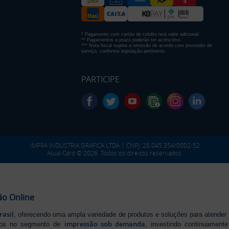
* Pagamento com cartão de crédito terá valor adicional.
** Pagamentos a prazo poderão ter acréscimo.
*** Nota fiscal sujeita a emissão de acordo com prestador de
serviço, conforme legislação pertinente.
PARTICIPE
IMPRA INDUSTRIA GRAFICA LTDA | CNPJ: 28.045.354/0002-52
Atual Card © 2026. Todos os direitos reservados.
ão Online
rasil
, oferecendo uma ampla variedade de produtos e soluções para atender
impressão sob demanda
iros no segmento de
, investindo continuamen