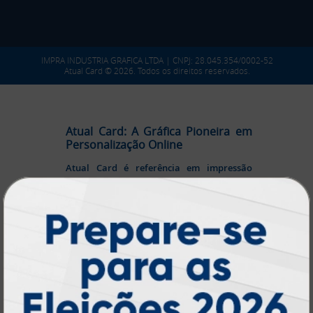
IMPRA INDUSTRIA GRAFICA LTDA | CNPJ: 28.045.354/0002-52
Atual Card © 2026. Todos os direitos reservados.
Atual Card: A Gráfica Pioneira em
Personalização Online
Atual Card é referência em impressão
gráfica online no Brasil
, oferecendo uma
ampla variedade de produtos e soluções para
atender profissionais autônomos, empresas e
revendedores gráficos
quase três
. Com
décadas de experiência
, somos pioneiros no
impressão sob demanda
segmento de
,
tecnologia,
investindo continuamente em
inovação e personalização
para entregar
qualidade, agilidade e a melhor
experiência
aos nossos clientes.