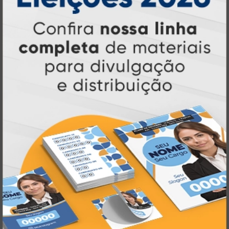
Pioneirismo e Inovação em
Impressão personalizada
gráfica online,
Muito antes de termos como
impressão sob demanda e web to print
se
Atual Card já estava
popularizarem, a
transformando o mercado gráfico
.
inovando
Nascemos digitais e seguimos
continuamente
tecnologia
, investindo em
de ponta
para garantir a melhor experiência
produtos personalizados e impressão
em
online
agilidade,
. Tudo isso para oferecer
qualidade e soluções inteligentes
que
atendem às suas necessidades.
Liderança e Qualidade em
Impressão
Prestes a completar três décadas de
a Atual Card segue
inovação e serviços,
como referência no mercado gráfico e de
personalização online
, oferecendo