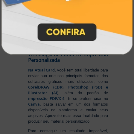
impressão digital e offset de alta
qualidade
portfólio
. Nosso segredo? Um
completo de produtos personalizados
, um
site intuitivo e fácil de navegar
entrega
, e
rápida para todo o Brasil
. Tudo foi
a melhor
projetado para proporcionar
experiência de compra e a máxima
satisfação dos nossos clientes
.
Tecnologia de Ponta em Impressão
Personalizada
Na Atual Card
, você tem total liberdade para
enviar sua arte nos principais formatos dos
softwares gráficos mais utilizados, como
CorelDRAW (CDR), Photoshop (PSD) e
Illustrator (AI)
, além do padrão de
impressão PDF/X-4
. E se preferir criar no
Canva
, basta salvar em um dos formatos
disponíveis na plataforma e enviar seus
arquivos. Aproveite mais essa facilidade para
produzir seu material personalizado!
Para conseguir um resultado impecável,