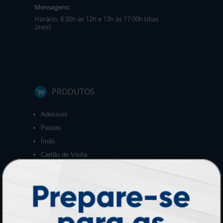
Mensagens:
Horário: 8:30h às 12h e 13h às 17:00h (dias
úteis).
PRODUTOS
Adesivos
Pastas
Ímãs
Cartão de Visita
Folder, Flyer e Panfleto
Banners e Lonas
Calendários 2027