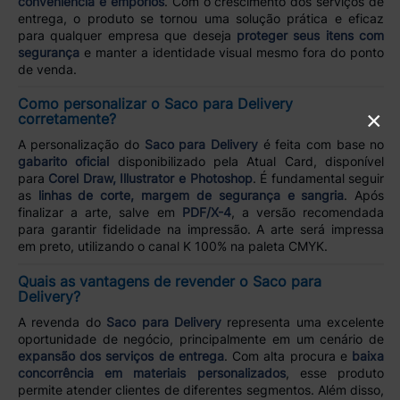
conveniência e empórios
. Com o crescimento dos serviços de
entrega, o produto se tornou uma solução prática e eficaz
para qualquer empresa que deseja
proteger seus itens com
segurança
e manter a identidade visual mesmo fora do ponto
de venda.
Como personalizar o Saco para Delivery
×
corretamente?
A personalização do
Saco para Delivery
é feita com base no
gabarito oficial
disponibilizado pela Atual Card, disponível
para
Corel Draw, Illustrator e Photoshop
. É fundamental seguir
as
linhas de corte, margem de segurança e sangria
. Após
finalizar a arte, salve em
PDF/X-4
, a versão recomendada
para garantir fidelidade na impressão. A arte será impressa
em preto, utilizando o canal K 100% na paleta CMYK.
Quais as vantagens de revender o Saco para
Delivery?
A revenda do
Saco para Delivery
representa uma excelente
oportunidade de negócio, principalmente em um cenário de
expansão dos serviços de entrega
. Com alta procura e
baixa
concorrência em materiais personalizados
, esse produto
permite atender clientes de diferentes segmentos. Além disso,