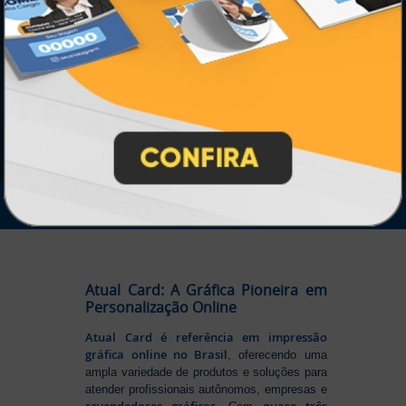
SEGURANÇA
IMPRA INDUSTRIA GRAFICA LTDA | CNPJ: 28.045.354/0002-52
Atual Card © 2026. Todos os direitos reservados.
Atual Card: A Gráfica Pioneira em
Personalização Online
Atual Card é referência em impressão
gráfica online no Brasil
, oferecendo uma
ampla variedade de produtos e soluções para
atender profissionais autônomos, empresas e
revendedores gráficos
quase três