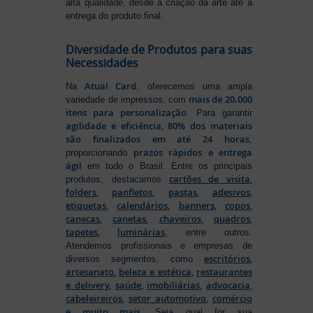
alta qualidade, desde a criação da arte até a
entrega do produto final.
Diversidade de Produtos para suas
Necessidades
Atual Card
Na
, oferecemos uma ampla
mais de 20.000
variedade de impressos, com
itens para personalização
. Para garantir
agilidade e eficiência, 80% dos materiais
são finalizados em até 24 horas
,
prazos rápidos e entrega
proporcionando
ágil
em todo o Brasil. Entre os principais
cartões de visita
,
produtos, destacamos
folders
,
panfletos
,
pastas
,
adesivos
,
etiquetas
,
calendários
,
banners
,
copos
,
canecas
,
canetas
,
chaveiros
,
quadros
,
tapetes
,
luminárias
, entre outros.
Atendemos profissionais e empresas de
escritórios
,
diversos segmentos, como
artesanato
,
beleza e estética
,
restaurantes
e delivery
,
saúde
,
imobiliárias
,
advocacia
,
cabeleireiros
,
setor automotivo
,
comércio
e muito mais
. Seja qual for sua