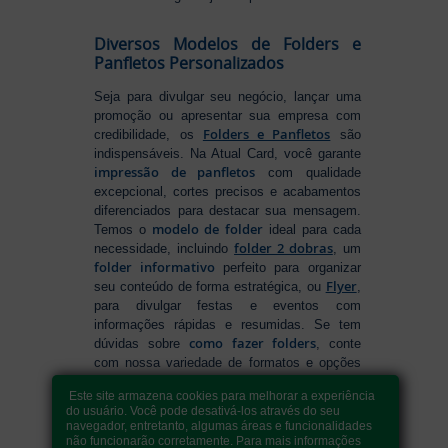
Diversos Modelos de Folders e
Panfletos Personalizados
Seja para divulgar seu negócio, lançar uma
promoção ou apresentar sua empresa com
Folders e Panfletos
credibilidade, os
são
indispensáveis. Na Atual Card, você garante
impressão de panfletos
com qualidade
excepcional, cortes precisos e acabamentos
diferenciados para destacar sua mensagem.
modelo de folder
Temos o
ideal para cada
folder 2 dobras
necessidade, incluindo
, um
folder informativo
perfeito para organizar
Flyer
seu conteúdo de forma estratégica, ou
,
para divulgar festas e eventos com
informações rápidas e resumidas. Se tem
como fazer folders
dúvidas sobre
, conte
com nossa variedade de formatos e opções
para criar um material que realmente se
Este site armazena cookies para melhorar a experiência
destaca. Produção ágil, entrega rápida e
do usuário. Você pode desativá-los através do seu
qualidade garantida para levar sua
navegador, entretanto, algumas áreas e funcionalidades
comunicação a outro nível!
não funcionarão corretamente. Para mais informações