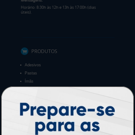
Horário: 8:30h às 12h e 13h às 17:00h (dias
úteis).
PRODUTOS
Adesivos
Pastas
Ímãs
Cartão de Visita
Folder, Flyer e Panfleto
Banners e Lonas
Calendários 2027