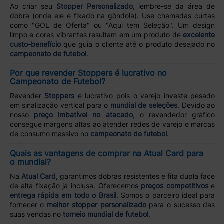
Ao criar seu
Stopper Personalizado
, lembre-se da área de
dobra (onde ele é fixado na gôndola). Use chamadas curtas
como "GOL de Oferta" ou "Aqui tem Seleção". Um design
limpo e cores vibrantes resultam em um produto de
excelente
custo-benefício
que guia o cliente até o produto desejado no
campeonato de futebol
.
Por que revender Stoppers é lucrativo no
Campeonato de Futebol?
Revender
Stoppers
é lucrativo pois o varejo investe pesado
em sinalização vertical para o
mundial de seleções
. Devido ao
nosso
preço imbatível no atacado
, o revendedor gráfico
consegue margens altas ao atender redes de varejo e marcas
de consumo massivo no
campeonato de futebol
.
Quais as vantagens de comprar na Atual Card para
o mundial?
Na
Atual Card
, garantimos dobras resistentes e fita dupla face
de alta fixação já inclusa. Oferecemos
preços competitivos
e
entrega rápida em todo o Brasil
. Somos o parceiro ideal para
fornecer o
melhor stopper personalizado
para o sucesso das
suas vendas no
torneio mundial de futebol
.