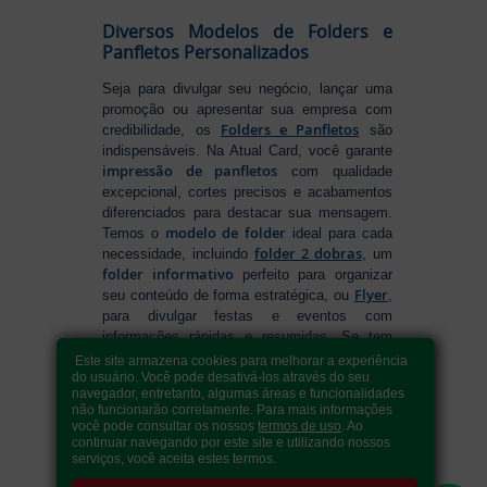
Diversos Modelos de Folders e
Panfletos Personalizados
Seja para divulgar seu negócio, lançar uma
promoção ou apresentar sua empresa com
Folders e Panfletos
credibilidade, os
são
indispensáveis. Na Atual Card, você garante
impressão de panfletos
com qualidade
excepcional, cortes precisos e acabamentos
diferenciados para destacar sua mensagem.
modelo de folder
Temos o
ideal para cada
folder 2 dobras
necessidade, incluindo
, um
folder informativo
perfeito para organizar
Flyer
seu conteúdo de forma estratégica, ou
,
para divulgar festas e eventos com
informações rápidas e resumidas. Se tem
como fazer folders
dúvidas sobre
, conte
Este site armazena cookies para melhorar a experiência
com nossa variedade de formatos e opções
do usuário. Você pode desativá-los através do seu
navegador, entretanto, algumas áreas e funcionalidades
para criar um material que realmente se
não funcionarão corretamente. Para mais informações
destaca. Produção ágil, entrega rápida e
você pode consultar os nossos
termos de uso
. Ao
qualidade garantida para levar sua
continuar navegando por este site e utilizando nossos
serviços, você aceita estes termos.
comunicação a outro nível!