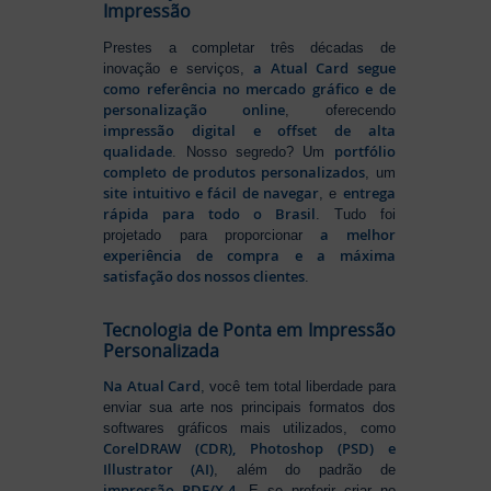
Impressão
Prestes a completar três décadas de
a Atual Card segue
inovação e serviços,
como referência no mercado gráfico e de
personalização online
, oferecendo
impressão digital e offset de alta
qualidade
portfólio
. Nosso segredo? Um
completo de produtos personalizados
, um
site intuitivo e fácil de navegar
entrega
, e
rápida para todo o Brasil
. Tudo foi
a melhor
projetado para proporcionar
experiência de compra e a máxima
satisfação dos nossos clientes
.
Tecnologia de Ponta em Impressão
Personalizada
Na Atual Card
, você tem total liberdade para
enviar sua arte nos principais formatos dos
softwares gráficos mais utilizados, como
CorelDRAW (CDR), Photoshop (PSD) e
Illustrator (AI)
, além do padrão de
impressão PDF/X-4
. E se preferir criar no