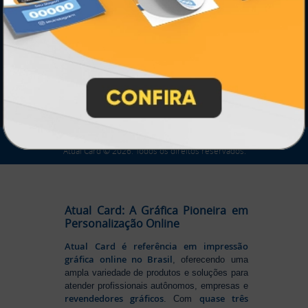
IMPRA INDUSTRIA GRAFICA LTDA | CNPJ: 28.045.354/0002-52
Atual Card © 2026. Todos os direitos reservados.
Atual Card: A Gráfica Pioneira em
Personalização Online
Atual Card é referência em impressão
gráfica online no Brasil
, oferecendo uma
ampla variedade de produtos e soluções para
atender profissionais autônomos, empresas e
revendedores gráficos
quase três
. Com