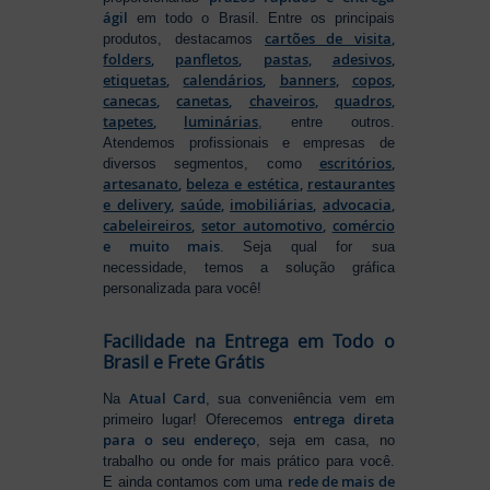
ágil
em todo o Brasil. Entre os principais
cartões de visita
,
produtos, destacamos
folders
,
panfletos
,
pastas
,
adesivos
,
etiquetas
,
calendários
,
banners
,
copos
,
canecas
,
canetas
,
chaveiros
,
quadros
,
tapetes
,
luminárias
, entre outros.
Atendemos profissionais e empresas de
escritórios
,
diversos segmentos, como
artesanato
,
beleza e estética
,
restaurantes
e delivery
,
saúde
,
imobiliárias
,
advocacia
,
cabeleireiros
,
setor automotivo
,
comércio
e muito mais
. Seja qual for sua
necessidade, temos a solução gráfica
personalizada para você!
Facilidade na Entrega em Todo o
Brasil e Frete Grátis
Atual Card
Na
, sua conveniência vem em
entrega direta
primeiro lugar! Oferecemos
para o seu endereço
, seja em casa, no
trabalho ou onde for mais prático para você.
rede de mais de
E ainda contamos com uma