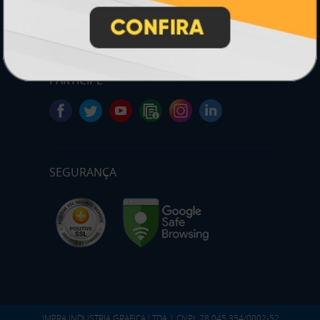
* Pagamento com cartão de crédito terá valor adicional.
** Pagamentos a prazo poderão ter acréscimo.
*** Nota fiscal sujeita a emissão de acordo com prestador de
serviço, conforme legislação pertinente.
PARTICIPE
SEGURANÇA
IMPRA INDUSTRIA GRAFICA LTDA | CNPJ: 28.045.354/0002-52