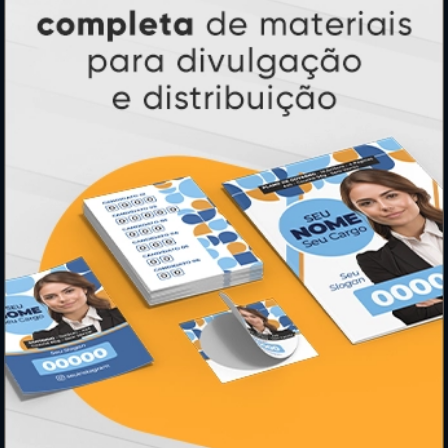
Adesivos
Pastas
Ímãs
Cartão de Visita
Folder, Flyer e Panfleto
Banners e Lonas
Calendários 2027
PAGUE COM