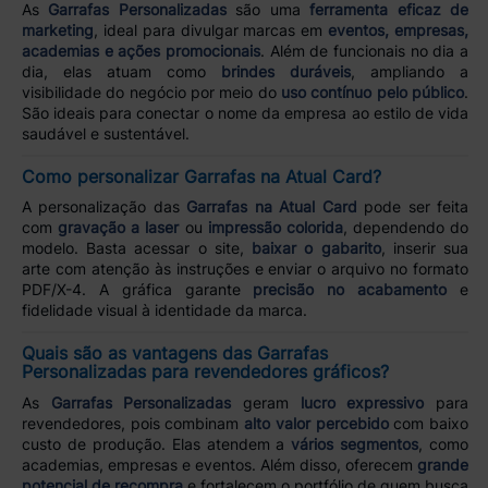
As
Garrafas Personalizadas
são uma
ferramenta eficaz de
marketing
, ideal para divulgar marcas em
eventos, empresas,
academias e ações promocionais
. Além de funcionais no dia a
dia, elas atuam como
brindes duráveis
, ampliando a
visibilidade do negócio por meio do
uso contínuo pelo público
.
São ideais para conectar o nome da empresa ao estilo de vida
saudável e sustentável.
Como personalizar Garrafas na Atual Card?
A personalização das
Garrafas na Atual Card
pode ser feita
com
gravação a laser
ou
impressão colorida
, dependendo do
modelo. Basta acessar o site,
baixar o gabarito
, inserir sua
arte com atenção às instruções e enviar o arquivo no formato
PDF/X-4. A gráfica garante
precisão no acabamento
e
fidelidade visual à identidade da marca.
Quais são as vantagens das Garrafas
Personalizadas para revendedores gráficos?
As
Garrafas Personalizadas
geram
lucro expressivo
para
revendedores, pois combinam
alto valor percebido
com baixo
custo de produção. Elas atendem a
vários segmentos
, como
academias, empresas e eventos. Além disso, oferecem
grande
potencial de recompra
e fortalecem o portfólio de quem busca