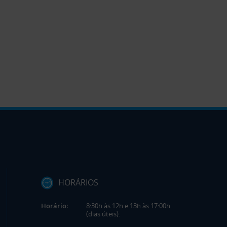
HORÁRIOS
Horário:
8:30h às 12h e 13h às 17:00h
(dias úteis).