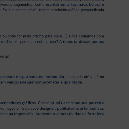
escritórios
,
artesanato
,
beleza e
 diversos segmentos, como
al for sua necessidade, temos a solução gráfica personalizada
ho ou onde for mais prático para você. E ainda contamos com
A maioria desses pontos
melhor. E quer outra notícia boa?
ência!
presso e despachado no mesmo dia
, chegando até você no
velocidade sem comprometer a qualidade
ntem
.
evendedores gráficos
Atual Card como sua parceira
. Com a
designer, publicitário, arte-finalista,
 seu negócio. Seja você
ência na impressão
Aumente sua lucratividade e fortaleça
.