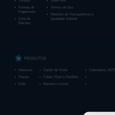
Contato
Sobre Nós
Formas de
Termos de Uso
Pagamento
Relatório de Transparência e
Lista de
Igualdade Salarial
Balcões
PRODUTOS
Adesivos
Cartão de Visita
Calendários 2027
Pastas
Folder, Flyer e Panfleto
Ímãs
Banners e Lonas