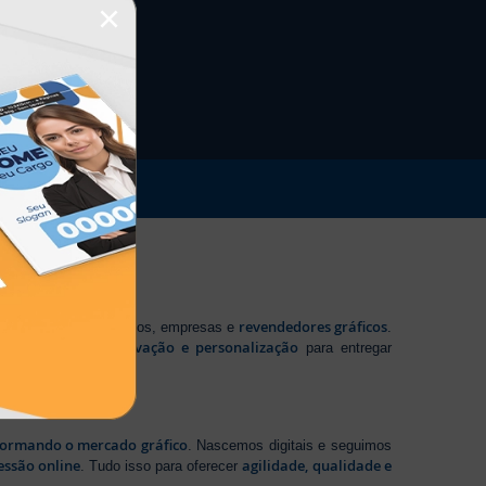
×
revendedores gráficos
 profissionais autônomos, empresas e
.
tecnologia, inovação e personalização
te em
para entregar
sformando o mercado gráfico
. Nascemos digitais e seguimos
essão online
agilidade, qualidade e
. Tudo isso para oferecer