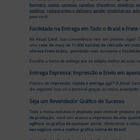
banners
,
copos
,
canecas
,
canetas
,
chaveiros
,
quadros
,
t
estética
,
restaurantes e delivery
,
saúde
,
imobiliárias
,
adv
para você!
Facilidade na Entrega em Todo o Brasil e Frete 
Atual Card
Na
, sua conveniência vem em primeiro lugar!
rede de mais de 11.000 balcões de retirada em todo
uma
oferece Frete Grátis
, garantindo mais economia e flexibilid
Escolha a forma de entrega que se adapta melhor às suas n
Entrega Expressa: Impressão e Envio em apena
impressão rápida e entrega ágil
Atual Car
Precisa de
? A
avançado 
dia seguinte! Isso só é possível graças ao nosso
Seja um Revendedor Gráfico de Sucesso
Toda a nossa estrutura é projetada para oferecer produtos 
de produção
impressos de alta quali
, você tem acesso a
agência ou gráfica de qualquer porte
, oferecemos a soluç
seu negócio com a melhor gráfica online do Brasil!