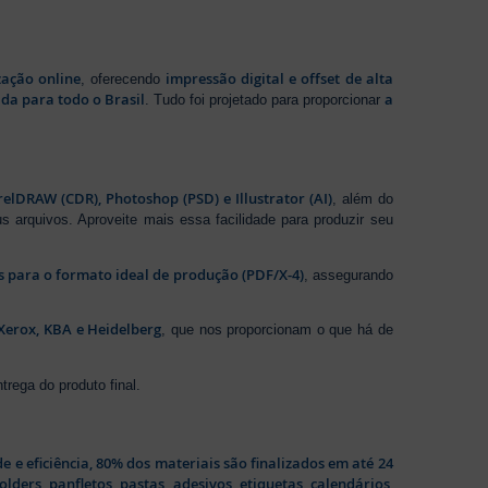
zação online
impressão digital e offset de alta
, oferecendo
da para todo o Brasil
a
. Tudo foi projetado para proporcionar
elDRAW (CDR), Photoshop (PSD) e Illustrator (AI)
, além do
s arquivos. Aproveite mais essa facilidade para produzir seu
os para o formato ideal de produção (PDF/X-4)
, assegurando
Xerox, KBA e Heidelberg
, que nos proporcionam o que há de
rega do produto final.
de e eficiência, 80% dos materiais são finalizados em até 24
folders
,
panfletos
,
pastas
,
adesivos
,
etiquetas
,
calendários
,