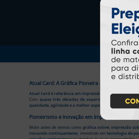
Atual Card: A Gráfica Pioneira em Personalizaç
Atual Card é referência em impressão gráfica online no B
quase três décadas de experiência
Com
, somos pione
qualidade, agilidade e a melhor experiência
aos nossos cl
Pioneirismo e Inovação em Impressão persona
gráfica online, impressão so
Muito antes de termos como
inovando continuamente
tecnologia de po
, investindo em