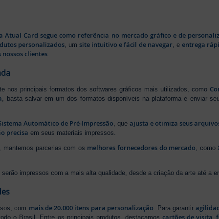
a Atual Card segue como referência no mercado gráfico e de personali
odutos personalizados
site intuitivo e fácil de navegar
entrega rápi
, um
, e
 nossos clientes
.
ada
Cor
rte nos principais formatos dos softwares gráficos mais utilizados, como
a
, basta salvar em um dos formatos disponíveis na plataforma e enviar seu
Sistema Automático de Pré-Impressão
ajusta e otimiza seus arquiv
, que
o precisa
em seus materiais impressos.
melhores fornecedores do mercado
ão, mantemos parcerias com os
, como
serão impressos com a mais alta qualidade, desde a criação da arte até a ent
des
mais de 20.000 itens para personalização
agilida
essos, com
. Para garantir
cartões de visita
,
odo o Brasil. Entre os principais produtos, destacamos