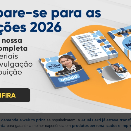
PARTICIPE
IMPRA INDUSTRIA GRAFICA LTDA | CNPJ: 28.045.354/0002-52
Atual Card © 2026. Todos os direitos reservados.
ão Online
rasil
, oferecendo uma ampla variedade de produtos e soluções para atender
impressão sob demanda
iros no segmento de
, investindo continuamen
ientes.
lizada
b demanda e web to print
Atual Card já estava tran
se popularizarem, a
nta
produtos personalizados e impr
para garantir a melhor experiência em