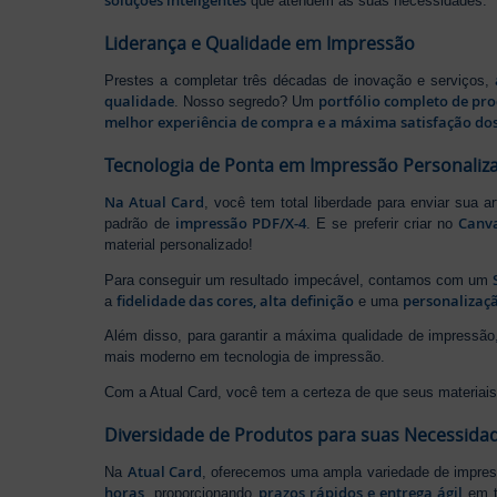
soluções inteligentes
que atendem às suas necessidades.
Liderança e Qualidade em Impressão
Prestes a completar três décadas de inovação e serviços,
qualidade
portfólio completo de pr
. Nosso segredo? Um
melhor experiência de compra e a máxima satisfação dos
Tecnologia de Ponta em Impressão Personaliz
Na Atual Card
, você tem total liberdade para enviar sua a
impressão PDF/X-4
Canv
padrão de
. E se preferir criar no
material personalizado!
Para conseguir um resultado impecável, contamos com um
fidelidade das cores, alta definição
personalizaçã
a
e uma
Além disso, para garantir a máxima qualidade de impress
mais moderno em tecnologia de impressão.
Com a Atual Card, você tem a certeza de que seus materiais 
Diversidade de Produtos para suas Necessida
Atual Card
Na
, oferecemos uma ampla variedade de impr
horas
prazos rápidos e entrega ágil
, proporcionando
em t