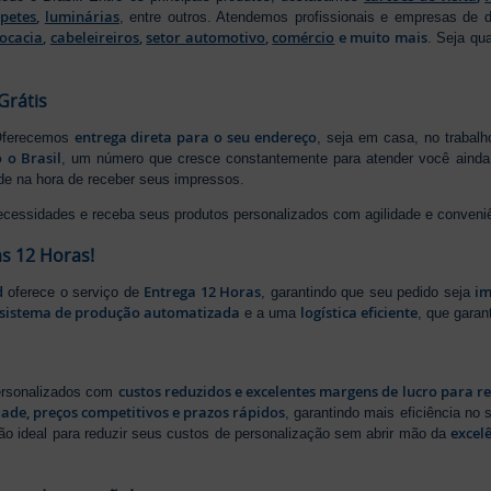
apetes
,
luminárias
, entre outros. Atendemos profissionais e empresas de
ocacia
,
cabeleireiros
,
setor automotivo
,
comércio
e muito mais
. Seja qu
Grátis
entrega direta para o seu endereço
 Oferecemos
, seja em casa, no trabal
 o Brasil
, um número que cresce constantemente para atender você ainda 
ade na hora de receber seus impressos.
ecessidades e receba seus produtos personalizados com agilidade e conveni
s 12 Horas!
d
Entrega 12 Horas
im
oferece o serviço de
, garantindo que seu pedido seja
sistema de produção automatizada
logística eficiente
e a uma
, que gara
custos reduzidos e excelentes margens de lucro para r
personalizados com
dade, preços competitivos e prazos rápidos
, garantindo mais eficiência no
excel
ão ideal para reduzir seus custos de personalização sem abrir mão da