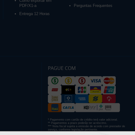
Como exportar em
PDF/X1-a
Perguntas Frequentes
Entrega 12 Horas
PAGUE COM
* Pagamento com cartão de crédito terá valor adicional.
** Pagamentos a prazo poderão ter acréscimo.
*** Nota fiscal sujeita a emissão de acordo com prestador de
serviço, conforme legislação pertinente.