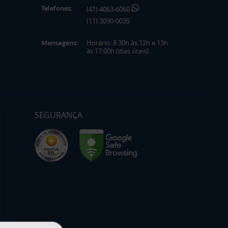
Telefones:
(41) 4063-6060
(11) 3090-0035
Mensagens:
Horário: 8:30h às 12h e 13h
às 17:00h (dias úteis).
SEGURANÇA