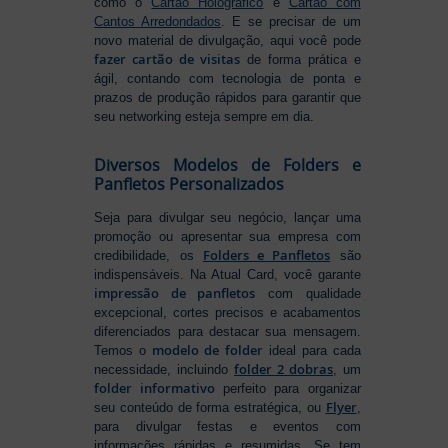
como o
Cartão Holográfico
e
Cartão com
Cantos Arredondados
. E se precisar de um
novo material de divulgação, aqui você pode
fazer cartão de visitas
de forma prática e
ágil, contando com tecnologia de ponta e
prazos de produção rápidos para garantir que
seu networking esteja sempre em dia.
Diversos Modelos de Folders e
Panfletos Personalizados
Seja para divulgar seu negócio, lançar uma
promoção ou apresentar sua empresa com
Folders e Panfletos
credibilidade, os
são
indispensáveis. Na Atual Card, você garante
impressão de panfletos
com qualidade
excepcional, cortes precisos e acabamentos
diferenciados para destacar sua mensagem.
modelo de folder
Temos o
ideal para cada
folder 2 dobras
necessidade, incluindo
, um
folder informativo
perfeito para organizar
Flyer
seu conteúdo de forma estratégica, ou
,
para divulgar festas e eventos com
informações rápidas e resumidas. Se tem