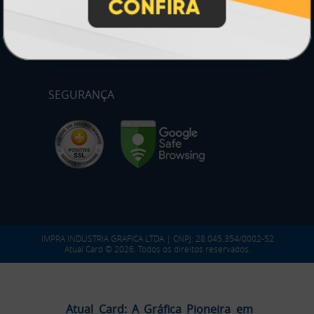
PARTICIPE
SEGURANÇA
IMPRA INDUSTRIA GRAFICA LTDA | CNPJ: 28.045.354/0002-52
Atual Card © 2026. Todos os direitos reservados.
Atual Card: A Gráfica Pioneira em