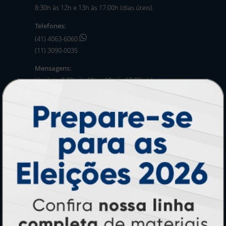
8:30h às 12h e 13h às 17:00h (dias úteis).
Telefones:
(41) 4063-6060
(11) 3090-0035
Mensagens:
Horário: 8:30h às 12h e 13h às 17:00h (dias
úteis).
PRODUTOS
Adesivos
Pastas
Ímãs
Cartão de Visita