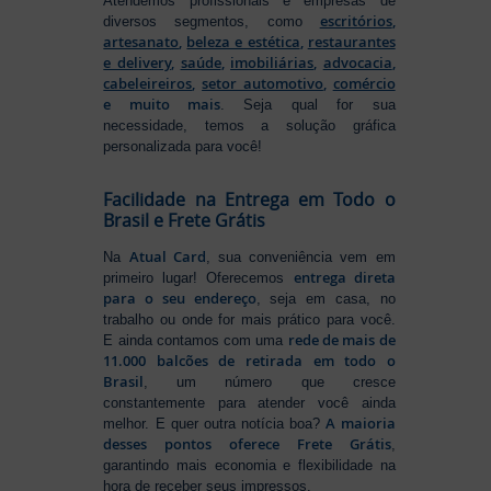
Atendemos profissionais e empresas de
escritórios
,
diversos segmentos, como
artesanato
,
beleza e estética
,
restaurantes
e delivery
,
saúde
,
imobiliárias
,
advocacia
,
cabeleireiros
,
setor automotivo
,
comércio
e muito mais
. Seja qual for sua
necessidade, temos a solução gráfica
personalizada para você!
Facilidade na Entrega em Todo o
Brasil e Frete Grátis
Atual Card
Na
, sua conveniência vem em
entrega direta
primeiro lugar! Oferecemos
para o seu endereço
, seja em casa, no
trabalho ou onde for mais prático para você.
rede de mais de
E ainda contamos com uma
11.000 balcões de retirada em todo o
Brasil
, um número que cresce
constantemente para atender você ainda
A maioria
melhor. E quer outra notícia boa?
desses pontos oferece Frete Grátis
,
garantindo mais economia e flexibilidade na
hora de receber seus impressos.