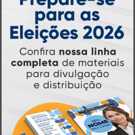
online
agilidade,
. Tudo isso para oferecer
qualidade e soluções inteligentes
que
atendem às suas necessidades.
Liderança e Qualidade em
Impressão
Prestes a completar três décadas de
a Atual Card segue
inovação e serviços,
como referência no mercado gráfico e de
personalização online
, oferecendo
impressão digital e offset de alta
qualidade
portfólio
. Nosso segredo? Um
completo de produtos personalizados
, um
site intuitivo e fácil de navegar
entrega
, e
rápida para todo o Brasil
. Tudo foi
a melhor
projetado para proporcionar
experiência de compra e a máxima
satisfação dos nossos clientes
.
Tecnologia de Ponta em Impressão
Personalizada