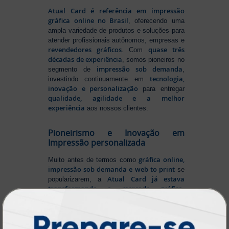
Atual Card é referência em impressão
gráfica online no Brasil
, oferecendo uma
ampla variedade de produtos e soluções para
atender profissionais autônomos, empresas e
revendedores gráficos
quase três
. Com
décadas de experiência
, somos pioneiros no
impressão sob demanda
segmento de
,
tecnologia,
investindo continuamente em
inovação e personalização
para entregar
qualidade, agilidade e a melhor
experiência
aos nossos clientes.
Pioneirismo e Inovação em
Impressão personalizada
gráfica online,
Muito antes de termos como
impressão sob demanda e web to print
se
Atual Card já estava
popularizarem, a
transformando o mercado gráfico
.
inovando
Nascemos digitais e seguimos
continuamente
tecnologia
, investindo em
de ponta
para garantir a melhor experiência
produtos personalizados e impressão
em