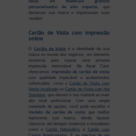
materiais gráficos
ideias em
personalizados de alto impacto
, que
destacam sua marca e impulsionam suas
vendas!
Cartão de Visita com impressão
online
Cartão de Visita
O
é a identidade da sua
marca no mundo dos negócios, um elemento
essencial para causar uma primeira
impressão memorável. Na Atual Card,
impressão de cartão de visita
oferecemos
com qualidade impecável e acabamentos
sofisticados, como o
Cartão de Visita com
Verniz localizado
ou
Cartão de Visita com Hot
Stamping
, que elevam o seu material ao mais
alto nível profissional. Com uma ampla
variedade de opções, você pode escolher o
modelo de cartão de visita
que melhor
representa sua marca, desde layouts
clássicos até designs modernos e inovadores
como o
Cartão Holográfico
e
Cartão com
Cantos Arredondados
. E se precisar de um