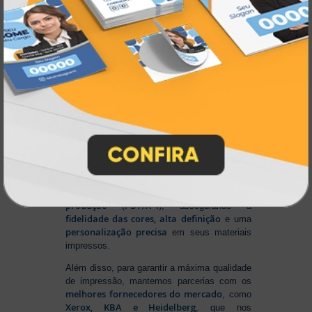
Na Atual Card
, você tem total liberdade para
enviar sua arte nos principais formatos dos
softwares gráficos mais utilizados, como
CorelDRAW (CDR), Photoshop (PSD) e
Illustrator (AI)
, além do padrão de
impressão PDF/X-4
. E se preferir criar no
Canva
, basta salvar em um dos formatos
disponíveis na plataforma e enviar seus
arquivos. Aproveite mais essa facilidade para
produzir seu material personalizado!
Para conseguir um resultado impecável,
Sistema Automático de
contamos com um
Pré-Impressão
ajusta e otimiza seus
, que
arquivos para o formato ideal de
produção (PDF/X-4)
, assegurando a
fidelidade das cores, alta definição
e uma
personalização precisa
em seus materiais
impressos.
Além disso, para garantir a máxima qualidade
de impressão, mantemos parcerias com os
melhores fornecedores do mercado
, como
Xerox, KBA e Heidelberg
, que nos