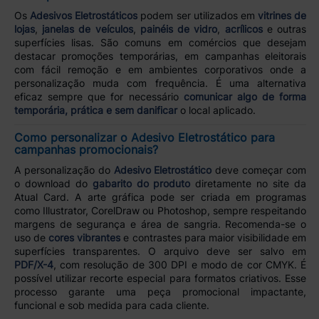
Os
Adesivos Eletrostáticos
podem ser utilizados em
vitrines de
lojas
,
janelas de veículos
,
painéis de vidro
,
acrílicos
e outras
superfícies lisas. São comuns em comércios que desejam
destacar promoções temporárias, em campanhas eleitorais
com fácil remoção e em ambientes corporativos onde a
personalização muda com frequência. É uma alternativa
eficaz sempre que for necessário
comunicar algo de forma
temporária, prática e sem danificar
o local aplicado.
Como personalizar o Adesivo Eletrostático para
campanhas promocionais?
A personalização do
Adesivo Eletrostático
deve começar com
o download do
gabarito do produto
diretamente no site da
Atual Card. A arte gráfica pode ser criada em programas
como Illustrator, CorelDraw ou Photoshop, sempre respeitando
margens de segurança e área de sangria. Recomenda-se o
uso de
cores vibrantes
e contrastes para maior visibilidade em
superfícies transparentes. O arquivo deve ser salvo em
PDF/X-4
, com resolução de 300 DPI e modo de cor CMYK. É
possível utilizar recorte especial para formatos criativos. Esse
processo garante uma peça promocional impactante,
funcional e sob medida para cada cliente.