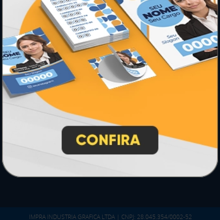
* Pagamento com cartão de crédito terá valor adicional.
** Pagamentos a prazo poderão ter acréscimo.
*** Nota fiscal sujeita a emissão de acordo com prestador de
serviço, conforme legislação pertinente.
PARTICIPE
SEGURANÇA
IMPRA INDUSTRIA GRAFICA LTDA | CNPJ: 28.045.354/0002-52