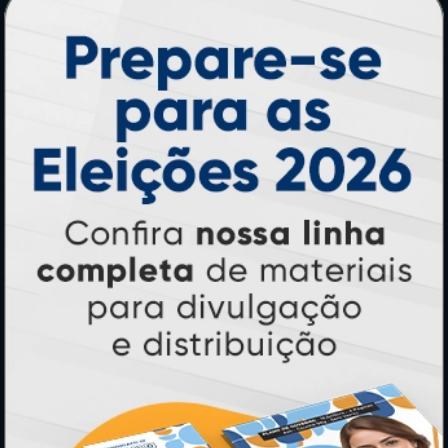
Adesivos
Pastas
Ímãs
Cartão de Visita
Folder, Flyer e Panfleto
Banners e Lonas
Calendários 2027
PAGUE COM