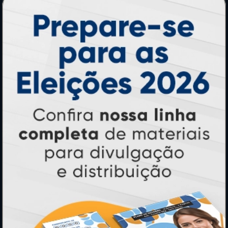
Adesivos
Pastas
Ímãs
Cartão de Visita
Folder, Flyer e Panfleto
Banners e Lonas
Calendários 2027
PAGUE COM