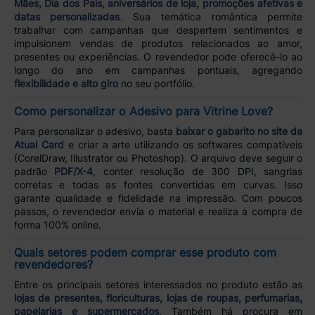
Mães, Dia dos Pais, aniversários de loja, promoções afetivas e
datas personalizadas
. Sua temática romântica permite
trabalhar com campanhas que despertem sentimentos e
impulsionem vendas de produtos relacionados ao amor,
presentes ou experiências. O revendedor pode oferecê-lo ao
longo do ano em campanhas pontuais, agregando
flexibilidade e alto giro
no seu portfólio.
Como personalizar o Adesivo para Vitrine Love?
Para personalizar o adesivo, basta
baixar o gabarito no site da
Atual Card
e criar a arte utilizando os softwares compatíveis
(CorelDraw, Illustrator ou Photoshop). O arquivo deve seguir o
padrão
PDF/X-4
, conter resolução de 300 DPI, sangrias
corretas e todas as fontes convertidas em curvas. Isso
garante qualidade e fidelidade na impressão. Com poucos
passos, o revendedor envia o material e realiza a compra de
forma 100% online.
Quais setores podem comprar esse produto com
revendedores?
Entre os principais setores interessados no produto estão as
lojas de presentes, floriculturas, lojas de roupas, perfumarias,
papelarias e supermercados
. Também há procura em