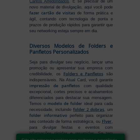
Cantos Arredondados
. E se precisar de um
novo material de divulgação, aqui você pode
fazer cartão de visitas
de forma prática e
ágil, contando com tecnologia de ponta e
prazos de produção rápidos para garantir que
seu networking esteja sempre em dia.
Diversos Modelos de Folders e
Panfletos Personalizados
Seja para divulgar seu negócio, lançar uma
promoção ou apresentar sua empresa com
Folders e Panfletos
credibilidade, os
são
indispensáveis. Na Atual Card, você garante
impressão de panfletos
com qualidade
excepcional, cortes precisos e acabamentos
diferenciados para destacar sua mensagem.
modelo de folder
Temos o
ideal para cada
folder 2 dobras
necessidade, incluindo
, um
folder informativo
perfeito para organizar
Flyer
seu conteúdo de forma estratégica, ou
,
para divulgar festas e eventos com
informações rápidas e resumidas. Se tem
como fazer folders
dúvidas sobre
, conte