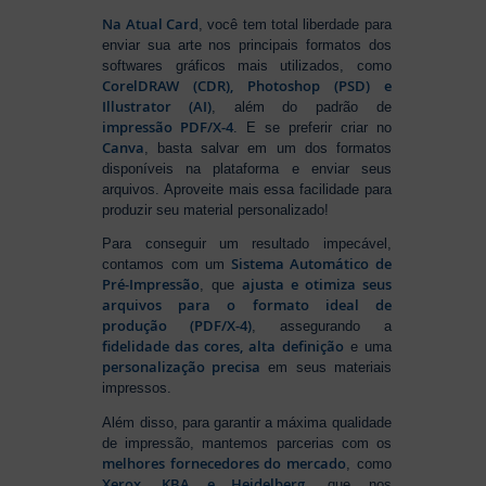
Na Atual Card
, você tem total liberdade para
enviar sua arte nos principais formatos dos
softwares gráficos mais utilizados, como
CorelDRAW (CDR), Photoshop (PSD) e
Illustrator (AI)
, além do padrão de
impressão PDF/X-4
. E se preferir criar no
Canva
, basta salvar em um dos formatos
disponíveis na plataforma e enviar seus
arquivos. Aproveite mais essa facilidade para
produzir seu material personalizado!
Para conseguir um resultado impecável,
Sistema Automático de
contamos com um
Pré-Impressão
ajusta e otimiza seus
, que
arquivos para o formato ideal de
produção (PDF/X-4)
, assegurando a
fidelidade das cores, alta definição
e uma
personalização precisa
em seus materiais
impressos.
Além disso, para garantir a máxima qualidade
de impressão, mantemos parcerias com os
melhores fornecedores do mercado
, como
Xerox, KBA e Heidelberg
, que nos