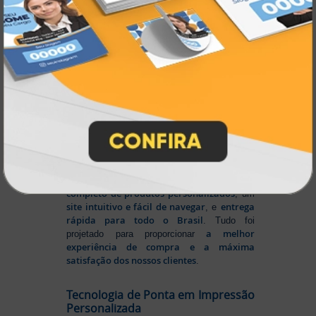
produtos personalizados e impressão
em
online
agilidade,
. Tudo isso para oferecer
qualidade e soluções inteligentes
que
atendem às suas necessidades.
Liderança e Qualidade em
Impressão
Prestes a completar três décadas de
a Atual Card segue
inovação e serviços,
como referência no mercado gráfico e de
personalização online
, oferecendo
impressão digital e offset de alta
qualidade
portfólio
. Nosso segredo? Um
completo de produtos personalizados
, um
site intuitivo e fácil de navegar
entrega
, e
rápida para todo o Brasil
. Tudo foi
a melhor
projetado para proporcionar
experiência de compra e a máxima
satisfação dos nossos clientes
.
Tecnologia de Ponta em Impressão
Personalizada