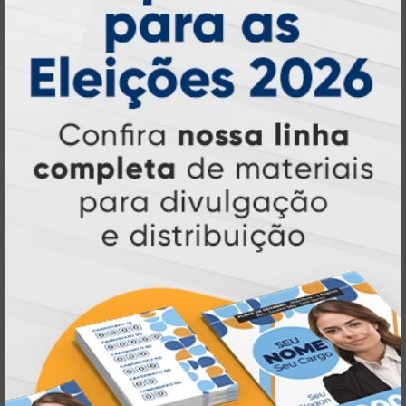
Atual Card é referência em impressão
gráfica online no Brasil
, oferecendo uma
ampla variedade de produtos e soluções para
atender profissionais autônomos, empresas e
revendedores gráficos
quase três
. Com
décadas de experiência
, somos pioneiros no
impressão sob demanda
segmento de
,
tecnologia,
investindo continuamente em
inovação e personalização
para entregar
qualidade, agilidade e a melhor
experiência
aos nossos clientes.
Pioneirismo e Inovação em
Impressão personalizada
gráfica online,
Muito antes de termos como
impressão sob demanda e web to print
se
Atual Card já estava
popularizarem, a
transformando o mercado gráfico
.
inovando
Nascemos digitais e seguimos
continuamente
tecnologia
, investindo em
de ponta
para garantir a melhor experiência