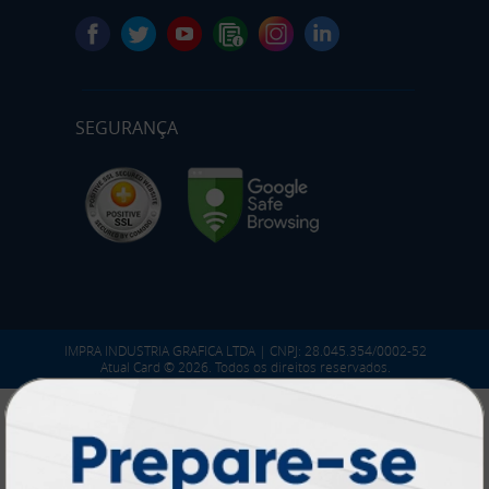
SEGURANÇA
IMPRA INDUSTRIA GRAFICA LTDA | CNPJ: 28.045.354/0002-52
Atual Card © 2026. Todos os direitos reservados.
Atual Card: A Gráfica Pioneira em
Personalização Online