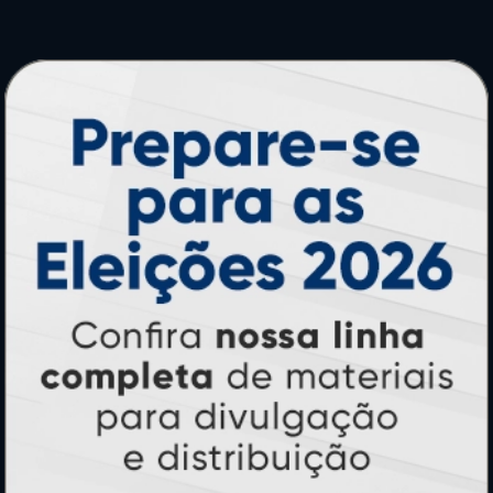
PRODUTOS
Adesivos
Pastas
Ímãs
Cartão de Visita
Folder, Flyer e Panfleto
Banners e Lonas
Calendários 2027
PAGUE COM