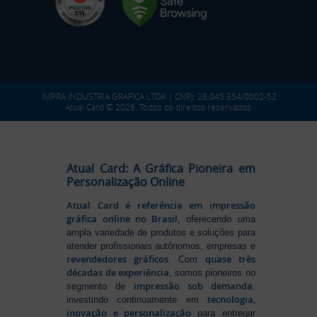
IMPRA INDUSTRIA GRAFICA LTDA | CNPJ: 28.045.354/0002-52
Atual Card © 2026. Todos os direitos reservados.
Atual Card: A Gráfica Pioneira em
Personalização Online
Atual Card é referência em impressão
gráfica online no Brasil
, oferecendo uma
ampla variedade de produtos e soluções para
atender profissionais autônomos, empresas e
revendedores gráficos
quase três
. Com
décadas de experiência
, somos pioneiros no
impressão sob demanda
segmento de
,
tecnologia,
investindo continuamente em
inovação e personalização
para entregar