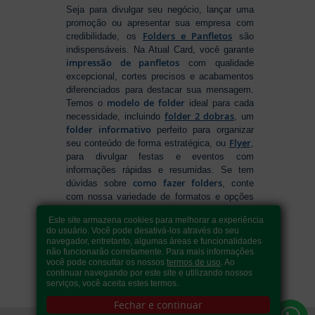
Seja para divulgar seu negócio, lançar uma
promoção ou apresentar sua empresa com
Folders e Panfletos
credibilidade, os
são
indispensáveis. Na Atual Card, você garante
impressão de panfletos
com qualidade
excepcional, cortes precisos e acabamentos
diferenciados para destacar sua mensagem.
modelo de folder
Temos o
ideal para cada
folder 2 dobras
necessidade, incluindo
, um
folder informativo
perfeito para organizar
Flyer
seu conteúdo de forma estratégica, ou
,
para divulgar festas e eventos com
informações rápidas e resumidas. Se tem
como fazer folders
dúvidas sobre
, conte
com nossa variedade de formatos e opções
para criar um material que realmente se
Este site armazena cookies para melhorar a experiência
destaca. Produção ágil, entrega rápida e
do usuário. Você pode desativá-los através do seu
qualidade garantida para levar sua
navegador, entretanto, algumas áreas e funcionalidades
comunicação a outro nível!
não funcionarão corretamente. Para mais informações
você pode consultar os nossos
termos de uso
. Ao
continuar navegando por este site e utilizando nossos
serviços, você aceita estes termos.
Fechar e continuar