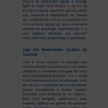
impressão rápida e entrega
Precisa de
ágil
Atual Card
? A
oferece o serviço de
Entrega 12 Horas
, garantindo que seu pedido
impresso e despachado no mesmo
seja
dia
, chegando até você no dia seguinte! Isso
avançado
só é possível graças ao nosso
sistema de produção automatizada
e a
logística eficiente
uma
, que garantem
velocidade sem comprometer a qualidade
.
Seja um Revendedor Gráfico de
Sucesso
Toda a nossa estrutura é projetada para
custos
oferecer produtos personalizados com
reduzidos e excelentes margens de lucro
para revendedores gráficos
Atual
. Com a
Card como sua parceira de produção
, você
impressos de alta qualidade,
tem acesso a
preços competitivos e prazos rápidos
,
garantindo mais eficiência no seu negócio.
designer, publicitário, arte-
Seja você
finalista, agência ou gráfica de qualquer
porte
, oferecemos a solução ideal para