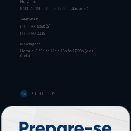
Horário:
8:30h às 12h e 13h às 17:00h (dias úteis).
Telefones:
(41) 4063-6060
(11) 3090-0035
Mensagens:
Horário: 8:30h às 12h e 13h às 17:00h (dias
úteis).
PRODUTOS
Adesivos
Pastas
Ímãs
Cartão de Visita