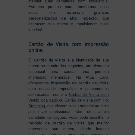
atender suas demandas com excelência.
Estamos prontos para transformar suas
materiais gráficos
ideias em
personalizados de alto impacto
, que
destacam sua marca e impulsionam suas
vendas!
Cartão de Visita com impressão
online
Cartão de Visita
O
é a identidade da sua
marca no mundo dos negócios, um elemento
essencial para causar uma primeira
impressão memorável. Na Atual Card,
impressão de cartão de visita
oferecemos
com qualidade impecável e acabamentos
sofisticados, como o
Cartão de Visita com
Verniz localizado
ou
Cartão de Visita com Hot
Stamping
, que elevam o seu material ao mais
alto nível profissional. Com uma ampla
variedade de opções, você pode escolher o
modelo de cartão de visita
que melhor
representa sua marca, desde layouts
clássicos até designs modernos e inovadores