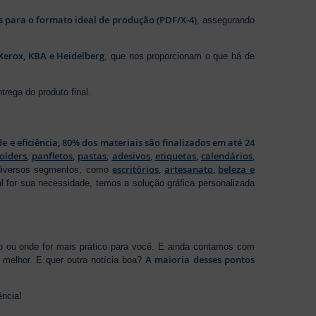
os para o formato ideal de produção (PDF/X-4)
, assegurando
Xerox, KBA e Heidelberg
, que nos proporcionam o que há de
rega do produto final.
de e eficiência, 80% dos materiais são finalizados em até 24
folders
,
panfletos
,
pastas
,
adesivos
,
etiquetas
,
calendários
,
escritórios
,
artesanato
,
beleza e
 diversos segmentos, como
al for sua necessidade, temos a solução gráfica personalizada
ho ou onde for mais prático para você. E ainda contamos com
A maioria desses pontos
melhor. E quer outra notícia boa?
ência!