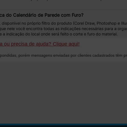
ica do Calendário de Parede com Furo?
, disponível no próprio filtro do produto (Corel Draw, Photoshop e Illu
já que nele você encontra todas as indicações necessárias para a or
e a indicação do local onde será feito o
corte e furo
do material.
 ou precisa de ajuda? Clique aqui!
ondidas, porém mensagens enviadas por clientes cadastrados têm pr