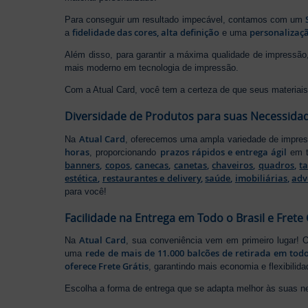
Para conseguir um resultado impecável, contamos com um
fidelidade das cores, alta definição
personalizaçã
a
e uma
Além disso, para garantir a máxima qualidade de impress
mais moderno em tecnologia de impressão.
Com a Atual Card, você tem a certeza de que seus materiais 
Diversidade de Produtos para suas Necessida
Atual Card
Na
, oferecemos uma ampla variedade de impr
horas
prazos rápidos e entrega ágil
, proporcionando
em t
banners
,
copos
,
canecas
,
canetas
,
chaveiros
,
quadros
,
t
estética
,
restaurantes e delivery
,
saúde
,
imobiliárias
,
adv
para você!
Facilidade na Entrega em Todo o Brasil e Frete 
Atual Card
Na
, sua conveniência vem em primeiro lugar!
rede de mais de 11.000 balcões de retirada em todo
uma
oferece Frete Grátis
, garantindo mais economia e flexibilid
Escolha a forma de entrega que se adapta melhor às suas n