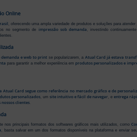
ão Online
rasil
, oferecendo uma ampla variedade de produtos e soluções para atender
impressão sob demanda
iros no segmento de
, investindo continuamen
ientes.
lizada
b demanda e web to print
Atual Card já estava tran
se popularizarem, a
nta
produtos personalizados e impr
para garantir a melhor experiência em
a Atual Card segue como referência no mercado gráfico e de personali
odutos personalizados
site intuitivo e fácil de navegar
entrega rápi
, um
, e
 nossos clientes
.
ada
Cor
rte nos principais formatos dos softwares gráficos mais utilizados, como
a
, basta salvar em um dos formatos disponíveis na plataforma e enviar seu