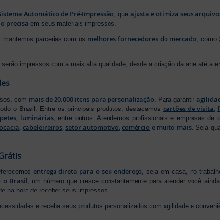
Sistema Automático de Pré-Impressão
ajusta e otimiza seus arquiv
, que
o precisa
em seus materiais impressos.
melhores fornecedores do mercado
ão, mantemos parcerias com os
, como
serão impressos com a mais alta qualidade, desde a criação da arte até a ent
des
mais de 20.000 itens para personalização
agilida
essos, com
. Para garantir
cartões de visita
,
odo o Brasil. Entre os principais produtos, destacamos
apetes
,
luminárias
, entre outros. Atendemos profissionais e empresas de
ocacia
,
cabeleireiros
,
setor automotivo
,
comércio
e muito mais
. Seja qu
Grátis
entrega direta para o seu endereço
 Oferecemos
, seja em casa, no trabal
 o Brasil
, um número que cresce constantemente para atender você ainda 
ade na hora de receber seus impressos.
ecessidades e receba seus produtos personalizados com agilidade e conveni