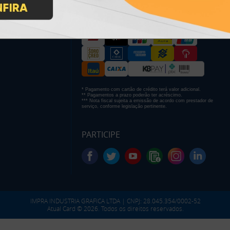
PAGUE COM
* Pagamento com cartão de crédito terá valor adicional.
** Pagamentos a prazo poderão ter acréscimo.
*** Nota fiscal sujeita a emissão de acordo com prestador de
serviço, conforme legislação pertinente.
PARTICIPE
IMPRA INDUSTRIA GRAFICA LTDA | CNPJ: 28.045.354/0002-52
Atual Card © 2026. Todos os direitos reservados.