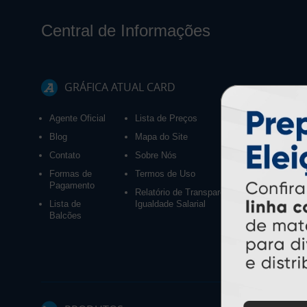
Central de Informações
GRÁFICA ATUAL CARD
Agente Oficial
Lista de Preços
Blog
Mapa do Site
Contato
Sobre Nós
Formas de
Termos de Uso
Pagamento
Relatório de Transparência e
Lista de
Igualdade Salarial
Balcões