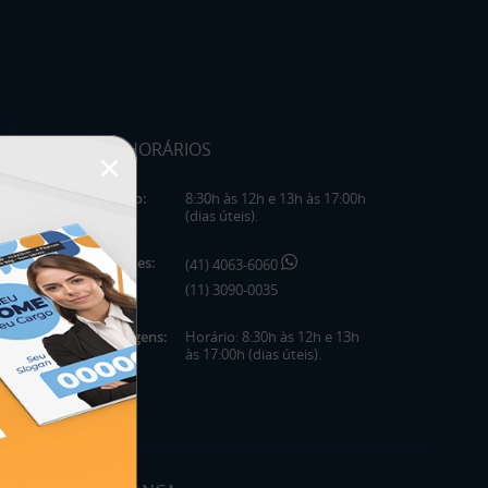
HORÁRIOS
×
Horário:
8:30h às 12h e 13h às 17:00h
(dias úteis).
Telefones:
(41) 4063-6060
(11) 3090-0035
Mensagens:
Horário: 8:30h às 12h e 13h
às 17:00h (dias úteis).