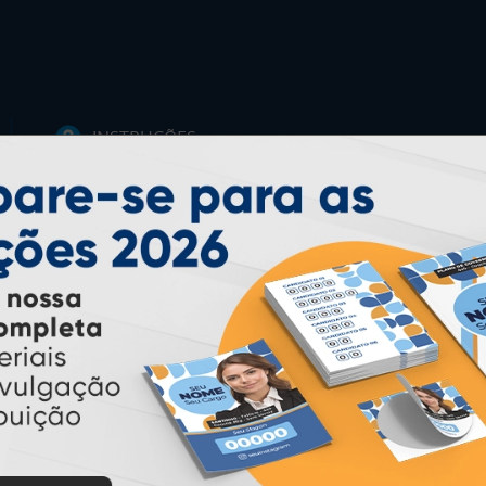
INSTRUÇÕES
Inicio
Garantia
Como Comprar
Montagem e Fechamento de
Arquivo
Como exportar em
PDF/X1-a
Perguntas Frequentes
Entrega 12 Horas