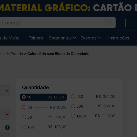
 de Visita
Folders
Segmentos
Eventos
Instruções
rio de Parede
Calendário sem Bloco de Calendário
o
Quantidade
R$ 364,00
250
R$ 86,00
10
R$ 668,00
500
R$ 97,00
25
R$ 1.116,00
1.000
R$ 134,00
50
R$ 183,00
100