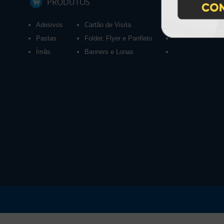
PRODUTOS
Adesivos
Cartão de Visita
Calendários 2027
Pastas
Folder, Flyer e Panfleto
Ímãs
Banners e Lonas