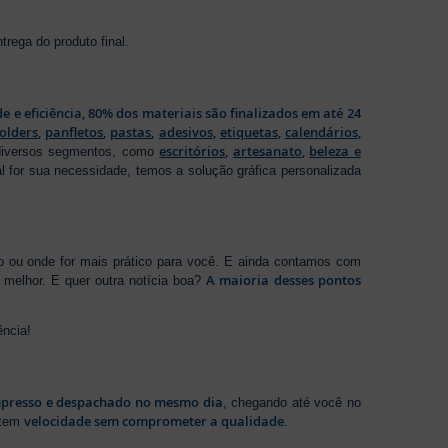
rega do produto final.
de e eficiência, 80% dos materiais são finalizados em até 24
folders
,
panfletos
,
pastas
,
adesivos
,
etiquetas
,
calendários
,
escritórios
,
artesanato
,
beleza e
 diversos segmentos, como
al for sua necessidade, temos a solução gráfica personalizada
ho ou onde for mais prático para você. E ainda contamos com
A maioria desses pontos
melhor. E quer outra notícia boa?
ência!
presso e despachado no mesmo dia
, chegando até você no
velocidade sem comprometer a qualidade
ntem
.