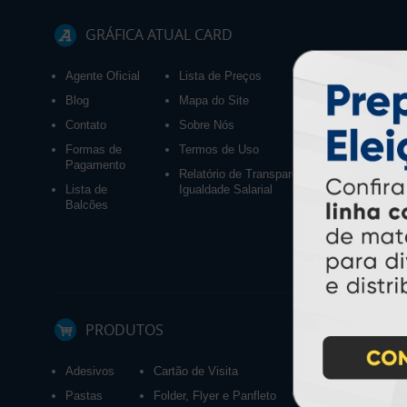
GRÁFICA ATUAL CARD
Agente Oficial
Lista de Preços
Blog
Mapa do Site
Contato
Sobre Nós
Formas de
Termos de Uso
Pagamento
Relatório de Transparência e
Lista de
Igualdade Salarial
Balcões
PRODUTOS
Adesivos
Cartão de Visita
Calendários 2027
Pastas
Folder, Flyer e Panfleto