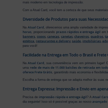
mais moderno em tecnologia de impressão.
Com a Atual Card, você tem a certeza de que seus materiais 
Diversidade de Produtos para suas Necessida
Atual Card
Na
, oferecemos uma ampla variedade de impr
horas
prazos rápidos e entrega ágil
, proporcionando
em t
banners
,
copos
,
canecas
,
canetas
,
chaveiros
,
quadros
,
t
estética
,
restaurantes e delivery
,
saúde
,
imobiliárias
,
adv
para você!
Facilidade na Entrega em Todo o Brasil e Frete 
Atual Card
Na
, sua conveniência vem em primeiro lugar!
rede de mais de 11.000 balcões de retirada em todo
uma
oferece Frete Grátis
, garantindo mais economia e flexibilid
Escolha a forma de entrega que se adapta melhor às suas n
Entrega Expressa: Impressão e Envio em apena
impressão rápida e entrega ágil
Atual Car
Precisa de
? A
avançado 
dia seguinte! Isso só é possível graças ao nosso