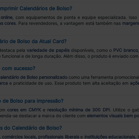
imprimir Calendários de Bolso?
online
, com equipamentos de ponta e equipe especializada. Isso
as cores
. Para revendedores, a vantagem está também nas
margens
ário de Bolso da Atual Card?
destaca pela
variedade de papéis
disponíveis, como o
PVC branco
e funcional e de longa duração. Além disso, o produto é enviado co
o com sucesso?
alendário de Bolso personalizado
como uma ferramenta promocional e
arca
e praticidade de uso. Esse produto tem alta aceitação em
açõe
o de Bolso para impressão?
com
cores em CMYK
e
resolução mínima de 300 DPI
. Utilize o g
enda-se destacar a marca do cliente com
elementos visuais bem po
s do Calendário de Bolso?
comércios locais, profissionais liberais
e
instituições educacionais
.