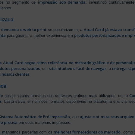
impressão sob demanda
iros no segmento de
, investindo continuamen
ientes.
lizada
b demanda e web to print
Atual Card já estava tran
se popularizarem, a
nta
produtos personalizados e impr
para garantir a melhor experiência em
a Atual Card segue como referência no mercado gráfico e de personali
odutos personalizados
site intuitivo e fácil de navegar
entrega rápi
, um
, e
 nossos clientes
.
ada
Cor
rte nos principais formatos dos softwares gráficos mais utilizados, como
a
, basta salvar em um dos formatos disponíveis na plataforma e enviar seu
Sistema Automático de Pré-Impressão
ajusta e otimiza seus arquiv
, que
o precisa
em seus materiais impressos.
melhores fornecedores do mercado
ão, mantemos parcerias com os
, como