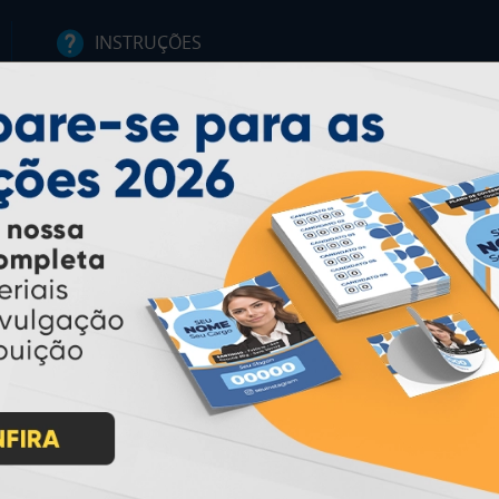
INSTRUÇÕES
Inicio
Garantia
Como Comprar
Montagem e Fechamento de
Arquivo
Como exportar em
PDF/X1-a
Perguntas Frequentes
Entrega 12 Horas
PAGUE COM