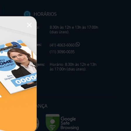
HORÁRIOS
×
Horário:
8:30h às 12h e 13h às 17:00h
(dias úteis).
Telefones:
(41) 4063-6060
(11) 3090-0035
Mensagens:
Horário: 8:30h às 12h e 13h
às 17:00h (dias úteis).
SEGURANÇA