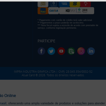
* Pagamento com cartão de crédito terá valor adicional.
** Pagamentos a prazo poderão ter acréscimo.
*** Nota fiscal sujeita a emissão de acordo com prestador de
serviço, conforme legislação pertinente.
PARTICIPE
IMPRA INDUSTRIA GRAFICA LTDA | CNPJ: 28.045.354/0002-52
Atual Card © 2026. Todos os direitos reservados.
ão Online
rasil
, oferecendo uma ampla variedade de produtos e soluções para atender