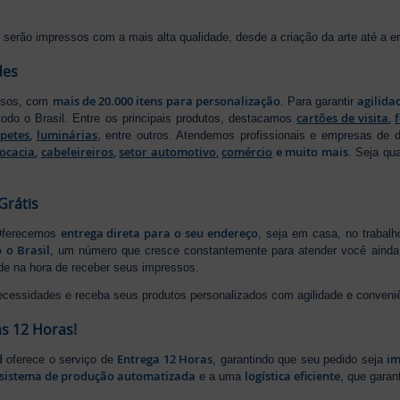
serão impressos com a mais alta qualidade, desde a criação da arte até a ent
des
mais de 20.000 itens para personalização
agilida
essos, com
. Para garantir
cartões de visita
,
odo o Brasil. Entre os principais produtos, destacamos
apetes
,
luminárias
, entre outros. Atendemos profissionais e empresas de
ocacia
,
cabeleireiros
,
setor automotivo
,
comércio
e muito mais
. Seja qu
Grátis
entrega direta para o seu endereço
 Oferecemos
, seja em casa, no trabal
 o Brasil
, um número que cresce constantemente para atender você ainda 
ade na hora de receber seus impressos.
ecessidades e receba seus produtos personalizados com agilidade e conveni
s 12 Horas!
d
Entrega 12 Horas
im
oferece o serviço de
, garantindo que seu pedido seja
sistema de produção automatizada
logística eficiente
e a uma
, que gara