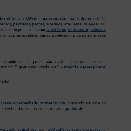
de e eficiência, 80% dos materiais são finalizados em até 24
folders
,
panfletos
,
pastas
,
adesivos
,
etiquetas
,
calendários
,
escritórios
,
artesanato
,
beleza e
 diversos segmentos, como
al for sua necessidade, temos a solução gráfica personalizada
ho ou onde for mais prático para você. E ainda contamos com
A maioria desses pontos
melhor. E quer outra notícia boa?
ência!
presso e despachado no mesmo dia
, chegando até você no
velocidade sem comprometer a qualidade
ntem
.
evendedores gráficos
Atual Card como sua parceira
. Com a