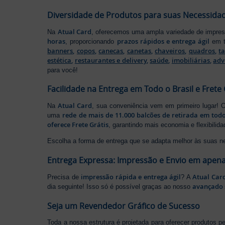
Diversidade de Produtos para suas Necessida
Atual Card
Na
, oferecemos uma ampla variedade de impr
horas
prazos rápidos e entrega ágil
, proporcionando
em t
banners
,
copos
,
canecas
,
canetas
,
chaveiros
,
quadros
,
t
estética
,
restaurantes e delivery
,
saúde
,
imobiliárias
,
adv
para você!
Facilidade na Entrega em Todo o Brasil e Frete 
Atual Card
Na
, sua conveniência vem em primeiro lugar!
rede de mais de 11.000 balcões de retirada em todo
uma
oferece Frete Grátis
, garantindo mais economia e flexibilid
Escolha a forma de entrega que se adapta melhor às suas n
Entrega Expressa: Impressão e Envio em apena
impressão rápida e entrega ágil
Atual Car
Precisa de
? A
avançado 
dia seguinte! Isso só é possível graças ao nosso
Seja um Revendedor Gráfico de Sucesso
Toda a nossa estrutura é projetada para oferecer produtos 