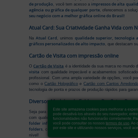
de produção
impressos de alta quali
, você tem acesso a
agência ou gráfica de qualquer porte
, oferecemos a soluç
seu negócio com a melhor gráfica online do Brasil!
Atual Card: Sua Criatividade Ganha Vida com 
Atual Card
qualidade superior, tecnologia 
Na
, unimos
gráficos personalizados de alto impacto
, que destacam s
Cartão de Visita com impressão online
Cartão de Visita
O
é a identidade da sua marca no mundo d
visita
com qualidade impecável e acabamentos sofisticad
profissional. Com uma ampla variedade de opções, você po
como o
Cartão Holográfico
e
Cartão com Cantos Arredond
tecnologia de ponta e prazos de produção rápidos para garan
Diversos Modelos de Folders e Panfletos Pers
Este site armazena cookies para melhorar a exper
Seja para divulgar seu negócio, lançar uma promoção ou ap
pode desativá-los através do seu navegador, entre
com qualidade excepcional, cortes precisos e acabament
funcionalidades não funcionarão corretamente. Pa
folder informativo
perfeito para organizar seu conteúdo d
você pode consultar os nossos
termos de uso
. Ao
por este site e utilizando nossos serviços, você ace
folders
, conte com nossa variedade de formatos e opções p
nível!