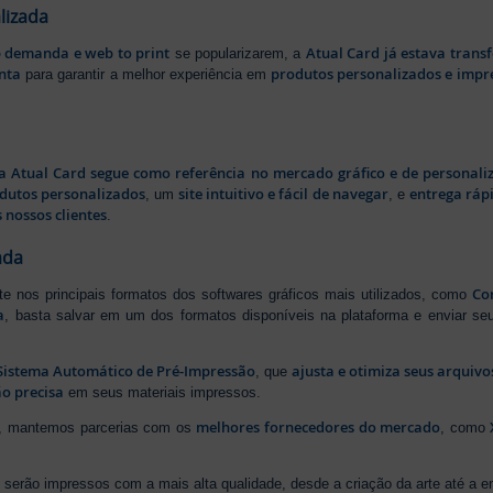
lizada
b demanda e web to print
Atual Card já estava tran
se popularizarem, a
nta
produtos personalizados e impr
para garantir a melhor experiência em
a Atual Card segue como referência no mercado gráfico e de personali
odutos personalizados
site intuitivo e fácil de navegar
entrega rápi
, um
, e
 nossos clientes
.
ada
Cor
rte nos principais formatos dos softwares gráficos mais utilizados, como
a
, basta salvar em um dos formatos disponíveis na plataforma e enviar seu
Sistema Automático de Pré-Impressão
ajusta e otimiza seus arquiv
, que
o precisa
em seus materiais impressos.
melhores fornecedores do mercado
ão, mantemos parcerias com os
, como
serão impressos com a mais alta qualidade, desde a criação da arte até a ent