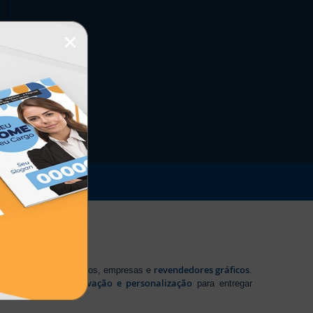
×
revendedores gráficos
 profissionais autônomos, empresas e
.
tecnologia, inovação e personalização
te em
para entregar