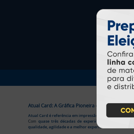
Atual Card: A Gráfica Pioneira em Personalizaç
Atual Card é referência em impressão gráfica online no B
quase três décadas de experiência
Com
, somos pione
qualidade, agilidade e a melhor experiência
aos nossos cl