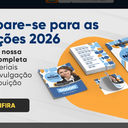
* Pagamento com cartão de crédito terá valor adicional.
** Pagamentos a prazo poderão ter acréscimo.
*** Nota fiscal sujeita a emissão de acordo com prestador de
serviço, conforme legislação pertinente.
PARTICIPE
IMPRA INDUSTRIA GRAFICA LTDA | CNPJ: 28.045.354/0002-52
Atual Card © 2026. Todos os direitos reservados.
ão Online
rasil
, oferecendo uma ampla variedade de produtos e soluções para atender
impressão sob demanda
iros no segmento de
, investindo continuamen
ientes.