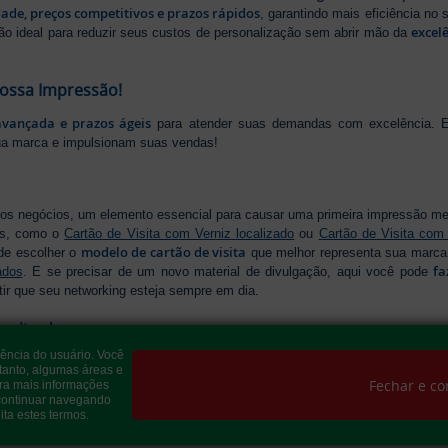
dade, preços competitivos e prazos rápidos
, garantindo mais eficiência no
excel
ão ideal para reduzir seus custos de personalização sem abrir mão da
Nossa Impressão!
avançada e prazos ágeis
para atender suas demandas com excelência. E
ua marca e impulsionam suas vendas!
os negócios, um elemento essencial para causar uma primeira impressão m
os, como o
Cartão de Visita com Verniz localizado
ou
Cartão de Visita com
modelo de cartão de visita
de escolher o
que melhor representa sua marca,
fa
ados
. E se precisar de um novo material de divulgação, aqui você pode
tir que seu networking esteja sempre em dia.
onalizados
iência do usuário. Você
Folders e Panfletos
resentar sua empresa com credibilidade, os
são indispen
tanto, algumas áreas e
modelo de folder
os diferenciados para destacar sua mensagem. Temos o
Fechar e co
ra mais informações
Flyer
e forma estratégica, ou
, para divulgar festas e eventos com inform
 continuar navegando
ita estes termos.
ara criar um material que realmente se destaca. Produção ágil, entrega ráp