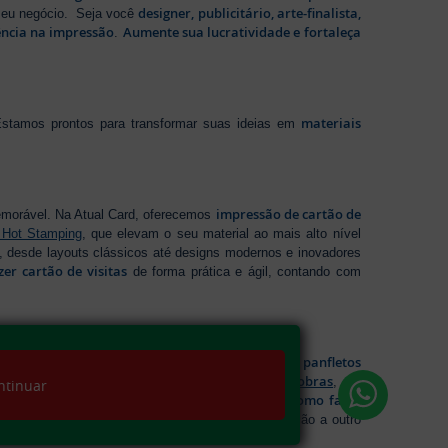
designer, publicitário, arte-finalista,
 seu negócio. Seja você
ência na impressão
Aumente sua lucratividade e fortaleça
.
materiais
stamos prontos para transformar suas ideias em
impressão de cartão de
emorável. Na Atual Card, oferecemos
 Hot Stamping
, que elevam o seu material ao mais alto nível
 desde layouts clássicos até designs modernos e inovadores
zer cartão de visitas
de forma prática e ágil, contando com
impressão de panfletos
sáveis. Na Atual Card, você garante
folder 2 dobras
ideal para cada necessidade, incluindo
, um
ntinuar
como fazer
ações rápidas e resumidas. Se tem dúvidas sobre
ida e qualidade garantida para levar sua comunicação a outro