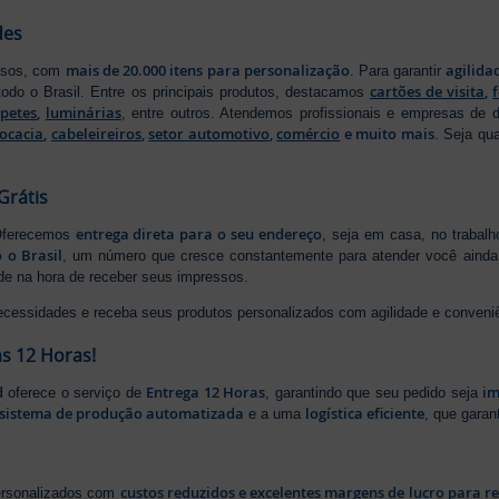
des
mais de 20.000 itens para personalização
agilida
essos, com
. Para garantir
cartões de visita
,
odo o Brasil. Entre os principais produtos, destacamos
apetes
,
luminárias
, entre outros. Atendemos profissionais e empresas de
ocacia
,
cabeleireiros
,
setor automotivo
,
comércio
e muito mais
. Seja qu
Grátis
entrega direta para o seu endereço
 Oferecemos
, seja em casa, no trabal
 o Brasil
, um número que cresce constantemente para atender você ainda 
ade na hora de receber seus impressos.
ecessidades e receba seus produtos personalizados com agilidade e conveni
s 12 Horas!
d
Entrega 12 Horas
im
oferece o serviço de
, garantindo que seu pedido seja
sistema de produção automatizada
logística eficiente
e a uma
, que gara
custos reduzidos e excelentes margens de lucro para r
personalizados com