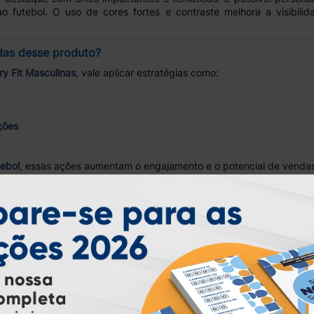
o futebol. O uso de cores fortes e contraste melhora a visibili
das desse produto?
y Fit Masculinas
, vale aplicar estratégias como:
ções
tebol
, essas ações aumentam o engajamento e o potencial de venda
ce para produção de Dry Fit Masculino?
na
Atual Card
, o revendedor conta com
compra 100% online
,
preço 
atender campanhas promocionais com agilidade e qualidade em todo 
 ou precisa de ajuda? Clique aqui!
ondidas, porém mensagens enviadas por clientes cadastrados têm pr