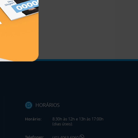
HORÁRIOS
Horário:
8:30h às 12h e 13h às 17:00h
(dias úteis).
Telefones:
(41) 4063-6060