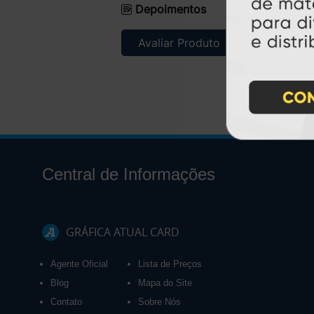
Depoimentos
Avaliar Produto
Central de Informações
GRÁFICA ATUAL CARD
Agente Oficial
Lista de Preços
Blog
Mapa do Site
Contato
Sobre Nós