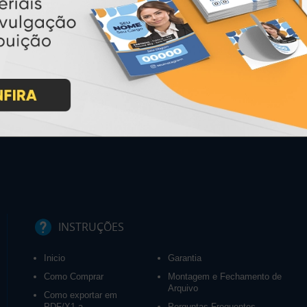
INSTRUÇÕES
Inicio
Garantia
Como Comprar
Montagem e Fechamento de
Arquivo
Como exportar em
PDF/X1-a
Perguntas Frequentes