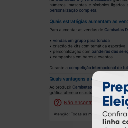
números, mascotes e símbolos ligados a
personalização completa
.
Quais estratégias aumentam as ven
Para aumentar as vendas de
Camisetas Dr
•
vendas em grupo para torcida
• criação de kits com temática esportiva
• personalização com
bandeiras das sele
• campanhas em bares e eventos
Durante a
competição internacional de fu
Quais vantagens a Atual Card ofere
Ao produzir
Camisetas Dry Fit Masculinas
gráfica oferece estrutura completa para 
Não encontrou o que procura
Atenção: Todas as mensagens serão resp