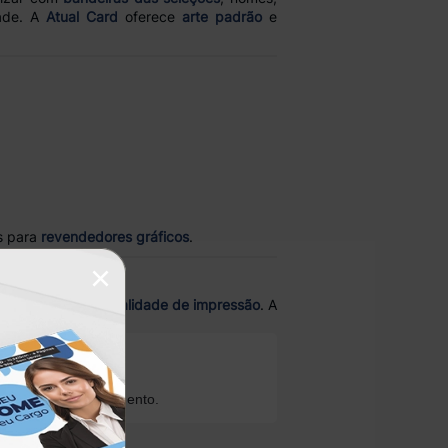
dade. A
Atual Card
oferece
arte padrão
e
s para
revendedores gráficos
.
×
justo
e
altíssima qualidade de impressão
. A
o Brasil.
ioridade no atendimento.