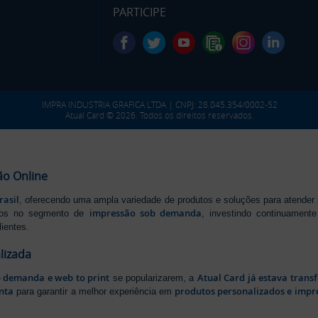
PARTICIPE
IMPRA INDUSTRIA GRAFICA LTDA | CNPJ: 28.045.354/0002-52
Atual Card © 2026. Todos os direitos reservados.
ão Online
rasil
, oferecendo uma ampla variedade de produtos e soluções para atender
impressão sob demanda
iros no segmento de
, investindo continuamen
ientes.
lizada
b demanda e web to print
Atual Card já estava tran
se popularizarem, a
nta
produtos personalizados e impr
para garantir a melhor experiência em