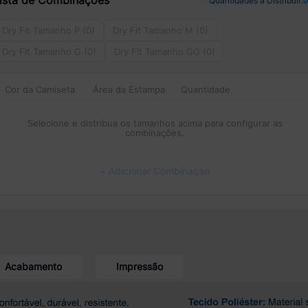
ista de Combinações
Quantidades a Distribuir:
Dry Fit Tamanho P (0)
Dry Fit Tamanho M (0)
Dry Fit Tamanho G (0)
Dry Fit Tamanho GG (0)
Cor da Camiseta
Área da Estampa
Quantidade
Selecione e distribua os tamanhos acima para configurar as
combinações.
+ Adicionar Combinação
Acabamento
Impressão