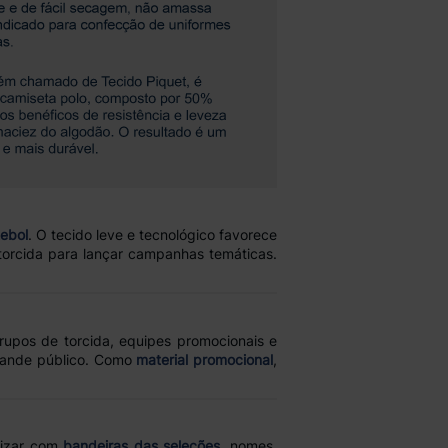
ebol
. O tecido leve e tecnológico favorece
torcida para lançar campanhas temáticas.
rupos de torcida, equipes promocionais e
grande público. Como
material promocional
,
lizar com
bandeiras das seleções
, nomes,