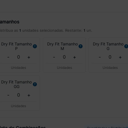
amanhos
1
1
istribua as
unidades selecionadas. Restante:
un.
Dry Fit Tamanho
Dry Fit Tamanho
Dry Fit Tamanho
P
M
G
-
+
-
+
-
+
Unidades
Unidades
Unidades
Dry Fit Tamanho
GG
-
+
Unidades