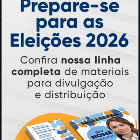
Cartão de Visita
Folder, Flyer e Panfleto
Banners e Lonas
Calendários 2027
PAGUE COM
* Pagamento com cartão de crédito terá valor adicional.
** Pagamentos a prazo poderão ter acréscimo.
*** Nota fiscal sujeita a emissão de acordo com prestador de
serviço, conforme legislação pertinente.