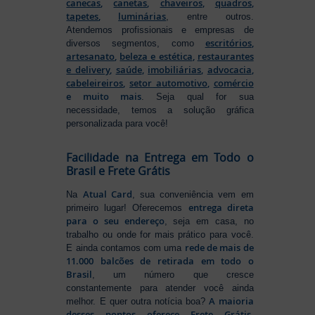
canecas
,
canetas
,
chaveiros
,
quadros
,
tapetes
,
luminárias
, entre outros.
Atendemos profissionais e empresas de
escritórios
,
diversos segmentos, como
artesanato
,
beleza e estética
,
restaurantes
e delivery
,
saúde
,
imobiliárias
,
advocacia
,
cabeleireiros
,
setor automotivo
,
comércio
e muito mais
. Seja qual for sua
necessidade, temos a solução gráfica
personalizada para você!
Facilidade na Entrega em Todo o
Brasil e Frete Grátis
Atual Card
Na
, sua conveniência vem em
entrega direta
primeiro lugar! Oferecemos
para o seu endereço
, seja em casa, no
trabalho ou onde for mais prático para você.
rede de mais de
E ainda contamos com uma
11.000 balcões de retirada em todo o
Brasil
, um número que cresce
constantemente para atender você ainda
A maioria
melhor. E quer outra notícia boa?
desses pontos oferece Frete Grátis
,