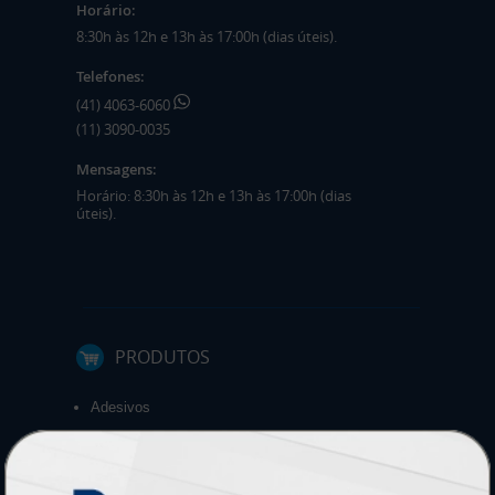
Horário:
8:30h às 12h e 13h às 17:00h (dias úteis).
Telefones:
(41) 4063-6060
(11) 3090-0035
Mensagens:
Horário: 8:30h às 12h e 13h às 17:00h (dias
úteis).
PRODUTOS
Adesivos
Pastas
Ímãs