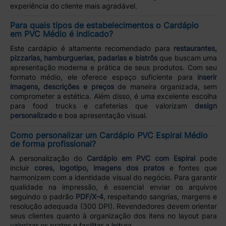
experiência do cliente mais agradável.
Para quais tipos de estabelecimentos o Cardápio
em PVC Médio é indicado?
Este cardápio é altamente recomendado para
restaurantes,
pizzarias, hamburguerias, padarias e bistrôs
que buscam uma
apresentação moderna e prática de seus produtos. Com seu
formato médio, ele oferece espaço suficiente para
inserir
imagens, descrições e preços
de maneira organizada, sem
comprometer a estética. Além disso, é uma excelente escolha
para food trucks e cafeterias que valorizam
design
personalizado
e boa apresentação visual.
Como personalizar um Cardápio PVC Espiral Médio
de forma profissional?
A personalização do
Cardápio em PVC com Espiral
pode
incluir
cores, logotipo, imagens dos pratos
e fontes que
harmonizem com a identidade visual do negócio. Para garantir
qualidade na impressão, é essencial enviar os arquivos
seguindo o padrão
PDF/X-4
, respeitando sangrias, margens e
resolução adequada (300 DPI). Revendedores devem orientar
seus clientes quanto à organização dos itens no layout para
valorizar os pratos e facilitar a leitura.