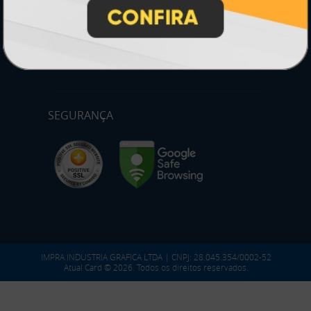
PARTICIPE
SEGURANÇA
IMPRA INDUSTRIA GRAFICA LTDA | CNPJ: 28.045.354/0002-52
Atual Card © 2026. Todos os direitos reservados.