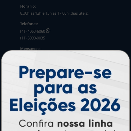
Horário:
8:30h às 12h e 13h às 17:00h (dias úteis).
Telefones:
(41) 4063-6060
(11) 3090-0035
Mensagens:
Horário: 8:30h às 12h e 13h às 17:00h (dias
úteis).
PRODUTOS
Adesivos
Pastas
Ímãs