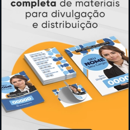
Cartão de Visita
Folder, Flyer e Panfleto
Banners e Lonas
Calendários 2027
PAGUE COM
* Pagamento com cartão de crédito terá valor adicional.
** Pagamentos a prazo poderão ter acréscimo.
*** Nota fiscal sujeita a emissão de acordo com prestador de
serviço, conforme legislação pertinente.