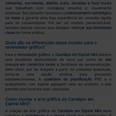
cafeterias, sorveterias, bistrôs, pubs, docerias e food trucks
que trabalham com cardápios enxutos e visualmente
atrativos. Seu tamanho favorece o
posicionamento estratégico
na mesa
e garante uma boa experiência de consulta rápida
para os consumidores. Por ser um modelo personalizável,
também atende marcas que desejam
reforçar sua identidade
visual
de forma prática.
Quais são os diferenciais desse modelo para o
revendedor gráfico?
Para o
revendedor gráfico
, o
Cardápio em Espiral Mini
oferece
uma excelente oportunidade de lucro por conta da
alta
procura em comércios locais
e facilidade de personalização.
Além disso, por ter tiragens a partir de unidades acessíveis,
torna-se uma opção atrativa para pequenos
estabelecimentos. A
qualidade da plastificação PVC
e o
acabamento com espiral agregam valor ao produto, o que
permite uma revenda mais valorizada.
Como montar a arte gráfica do Cardápio em
Espiral Mini?
A criação da arte gráfica do
Cardápio em Espiral Mini
deve
valorizar a
legibilidade e o layout visual
das informações. É