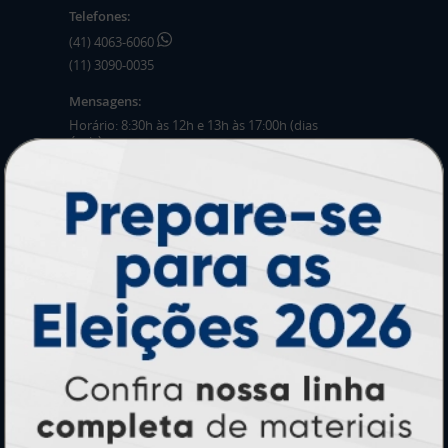
Telefones:
(41) 4063-6060
(11) 3090-0035
Mensagens:
Horário: 8:30h às 12h e 13h às 17:00h (dias
úteis).
PRODUTOS
Adesivos
Pastas
Ímãs
Cartão de Visita
Folder, Flyer e Panfleto