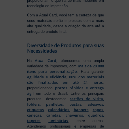
proporcionam o que há de mais moderno em
tecnologia de impressão.
Com a Atual Card, você tem a certeza de que
seus materiais serão impressos com a mais
alta qualidade, desde a criação da arte até a
entrega do produto final.
Diversidade de Produtos para suas
Necessidades
Atual Card
Na
, oferecemos uma ampla
mais de 20.000
variedade de impressos, com
itens para personalização
. Para garantir
agilidade e eficiência, 80% dos materiais
são finalizados em até 24 horas
,
prazos rápidos e entrega
proporcionando
ágil
em todo o Brasil. Entre os principais
cartões de visita
,
produtos, destacamos
folders
,
panfletos
,
pastas
,
adesivos
,
etiquetas
,
calendários
,
banners
,
copos
,
canecas
,
canetas
,
chaveiros
,
quadros
,
tapetes
,
luminárias
, entre outros.
Atendemos profissionais e empresas de