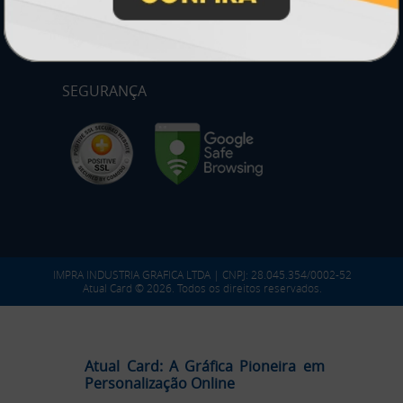
SEGURANÇA
IMPRA INDUSTRIA GRAFICA LTDA | CNPJ: 28.045.354/0002-52
Atual Card © 2026. Todos os direitos reservados.
Atual Card: A Gráfica Pioneira em
Personalização Online