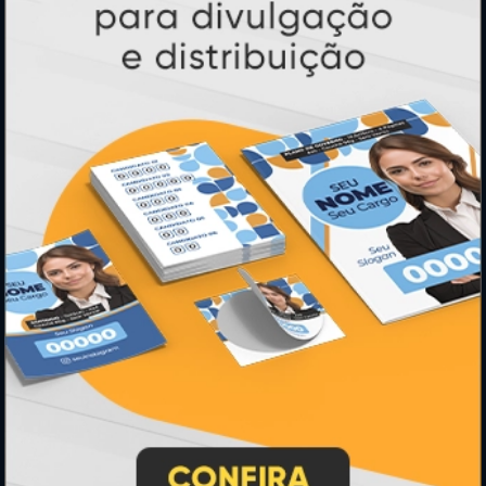
Banners e Lonas
Calendários 2027
PAGUE COM
* Pagamento com cartão de crédito terá valor adicional.
** Pagamentos a prazo poderão ter acréscimo.
*** Nota fiscal sujeita a emissão de acordo com prestador de
serviço, conforme legislação pertinente.
PARTICIPE