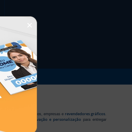
×
revendedores gráficos
 profissionais autônomos, empresas e
.
tecnologia, inovação e personalização
te em
para entregar