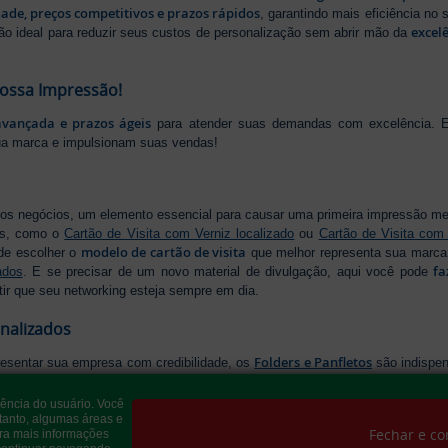
dade, preços competitivos e prazos rápidos
, garantindo mais eficiência no
excel
ão ideal para reduzir seus custos de personalização sem abrir mão da
Nossa Impressão!
avançada e prazos ágeis
para atender suas demandas com excelência. E
ua marca e impulsionam suas vendas!
os negócios, um elemento essencial para causar uma primeira impressão m
os, como o
Cartão de Visita com Verniz localizado
ou
Cartão de Visita com
modelo de cartão de visita
de escolher o
que melhor representa sua marca,
fa
ados
. E se precisar de um novo material de divulgação, aqui você pode
tir que seu networking esteja sempre em dia.
onalizados
Folders e Panfletos
resentar sua empresa com credibilidade, os
são indispen
modelo de folder
os diferenciados para destacar sua mensagem. Temos o
Flyer
e forma estratégica, ou
, para divulgar festas e eventos com inform
iência do usuário. Você
ara criar um material que realmente se destaca. Produção ágil, entrega ráp
tanto, algumas áreas e
Fechar e co
ra mais informações