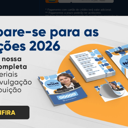
* Pagamento com cartão de crédito terá valor adicional.
** Pagamentos a prazo poderão ter acréscimo.
*** Nota fiscal sujeita a emissão de acordo com prestador de
serviço, conforme legislação pertinente.
PARTICIPE
IMPRA INDUSTRIA GRAFICA LTDA | CNPJ: 28.045.354/0002-52
Atual Card © 2026. Todos os direitos reservados.
ão Online
rasil
, oferecendo uma ampla variedade de produtos e soluções para atender
impressão sob demanda
iros no segmento de
, investindo continuamen
ientes.