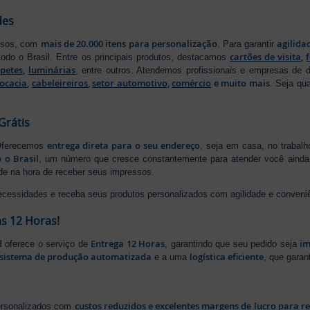
des
mais de 20.000 itens para personalização
agilida
essos, com
. Para garantir
cartões de visita
,
odo o Brasil. Entre os principais produtos, destacamos
apetes
,
luminárias
, entre outros. Atendemos profissionais e empresas de
ocacia
,
cabeleireiros
,
setor automotivo
,
comércio
e muito mais
. Seja qu
Grátis
entrega direta para o seu endereço
 Oferecemos
, seja em casa, no trabal
 o Brasil
, um número que cresce constantemente para atender você ainda 
ade na hora de receber seus impressos.
ecessidades e receba seus produtos personalizados com agilidade e conveni
s 12 Horas!
d
Entrega 12 Horas
im
oferece o serviço de
, garantindo que seu pedido seja
sistema de produção automatizada
logística eficiente
e a uma
, que gara
custos reduzidos e excelentes margens de lucro para r
personalizados com