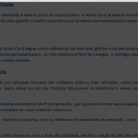
lizada
b demanda e web to print
Atual Card já estava tran
se popularizarem, a
nta
produtos personalizados e impr
para garantir a melhor experiência em
a Atual Card segue como referência no mercado gráfico e de personali
odutos personalizados
site intuitivo e fácil de navegar
entrega rápi
, um
, e
 nossos clientes
.
ada
Cor
rte nos principais formatos dos softwares gráficos mais utilizados, como
a
, basta salvar em um dos formatos disponíveis na plataforma e enviar seu
Sistema Automático de Pré-Impressão
ajusta e otimiza seus arquiv
, que
o precisa
em seus materiais impressos.
melhores fornecedores do mercado
ão, mantemos parcerias com os
, como
serão impressos com a mais alta qualidade, desde a criação da arte até a ent