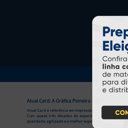
Atual Card: A Gráfica Pioneira em Personalizaç
Atual Card é referência em impressão gráfica online no B
quase três décadas de experiência
Com
, somos pione
qualidade, agilidade e a melhor experiência
aos nossos cl