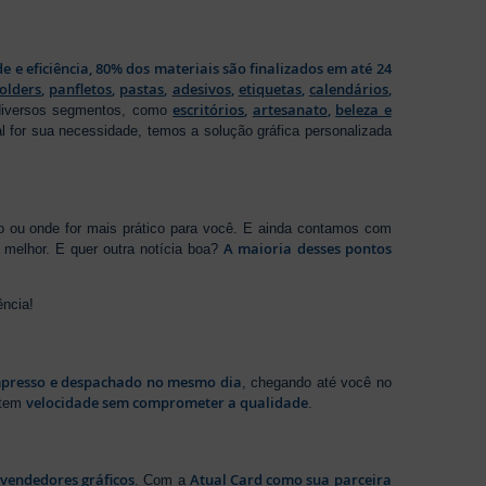
de e eficiência, 80% dos materiais são finalizados em até 24
folders
,
panfletos
,
pastas
,
adesivos
,
etiquetas
,
calendários
,
escritórios
,
artesanato
,
beleza e
 diversos segmentos, como
al for sua necessidade, temos a solução gráfica personalizada
ho ou onde for mais prático para você. E ainda contamos com
A maioria desses pontos
melhor. E quer outra notícia boa?
ência!
presso e despachado no mesmo dia
, chegando até você no
velocidade sem comprometer a qualidade
ntem
.
evendedores gráficos
Atual Card como sua parceira
. Com a