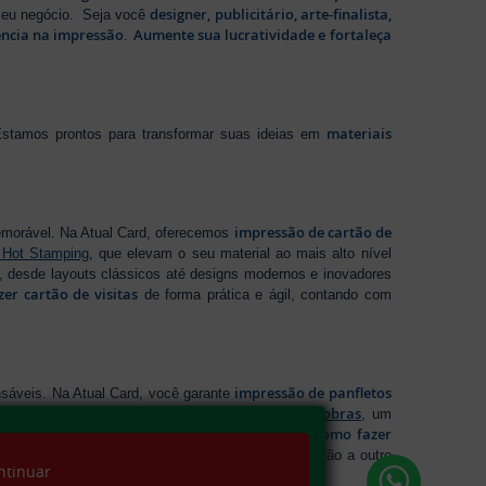
designer, publicitário, arte-finalista,
 seu negócio. Seja você
ência na impressão
Aumente sua lucratividade e fortaleça
.
materiais
stamos prontos para transformar suas ideias em
impressão de cartão de
emorável. Na Atual Card, oferecemos
 Hot Stamping
, que elevam o seu material ao mais alto nível
 desde layouts clássicos até designs modernos e inovadores
zer cartão de visitas
de forma prática e ágil, contando com
impressão de panfletos
sáveis. Na Atual Card, você garante
folder 2 dobras
ideal para cada necessidade, incluindo
, um
como fazer
ações rápidas e resumidas. Se tem dúvidas sobre
ida e qualidade garantida para levar sua comunicação a outro
ntinuar