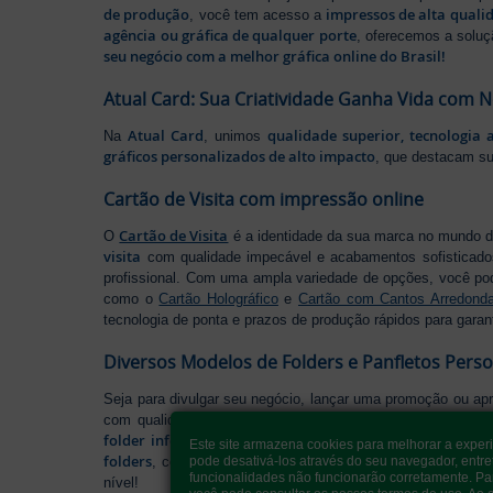
de produção
impressos de alta quali
, você tem acesso a
agência ou gráfica de qualquer porte
, oferecemos a soluç
seu negócio com a melhor gráfica online do Brasil!
Atual Card: Sua Criatividade Ganha Vida com 
Atual Card
qualidade superior, tecnologia 
Na
, unimos
gráficos personalizados de alto impacto
, que destacam s
Cartão de Visita com impressão online
Cartão de Visita
O
é a identidade da sua marca no mundo d
visita
com qualidade impecável e acabamentos sofisticad
profissional. Com uma ampla variedade de opções, você po
como o
Cartão Holográfico
e
Cartão com Cantos Arredond
tecnologia de ponta e prazos de produção rápidos para garan
Diversos Modelos de Folders e Panfletos Pers
Seja para divulgar seu negócio, lançar uma promoção ou ap
com qualidade excepcional, cortes precisos e acabament
folder informativo
perfeito para organizar seu conteúdo d
Este site armazena cookies para melhorar a exper
folders
, conte com nossa variedade de formatos e opções p
pode desativá-los através do seu navegador, entre
funcionalidades não funcionarão corretamente. Pa
nível!