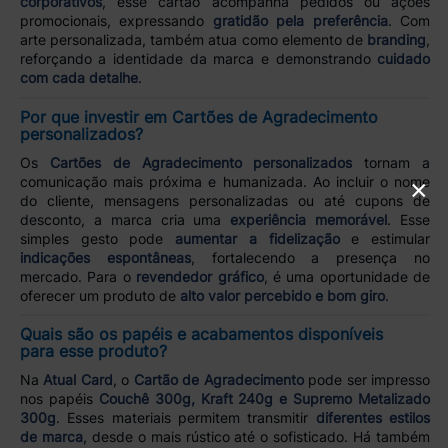
corporativos
, esse cartão acompanha pedidos ou ações
promocionais, expressando
gratidão pela preferência
. Com
arte personalizada, também atua como elemento de
branding
,
reforçando a identidade da marca e demonstrando
cuidado
com cada detalhe
.
Por que investir em Cartões de Agradecimento
personalizados?
Os
Cartões de Agradecimento personalizados
tornam a
comunicação mais próxima e humanizada. Ao incluir o nome
×
do cliente, mensagens personalizadas ou até cupons de
desconto, a marca cria uma
experiência memorável
. Esse
simples gesto pode
aumentar a fidelização
e estimular
indicações espontâneas
, fortalecendo a presença no
mercado. Para o
revendedor gráfico
, é uma oportunidade de
oferecer um produto de
alto valor percebido e bom giro
.
Quais são os papéis e acabamentos disponíveis
para esse produto?
Na
Atual Card
, o
Cartão de Agradecimento
pode ser impresso
nos papéis
Couchê 300g, Kraft 240g e Supremo Metalizado
300g
. Esses materiais permitem transmitir
diferentes estilos
de marca
, desde o mais rústico até o sofisticado. Há também