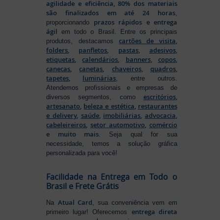
agilidade e eficiência, 80% dos materiais
são finalizados em até 24 horas
,
prazos rápidos e entrega
proporcionando
ágil
em todo o Brasil. Entre os principais
cartões de visita
,
produtos, destacamos
folders
,
panfletos
,
pastas
,
adesivos
,
etiquetas
,
calendários
,
banners
,
copos
,
canecas
,
canetas
,
chaveiros
,
quadros
,
tapetes
,
luminárias
, entre outros.
Atendemos profissionais e empresas de
escritórios
,
diversos segmentos, como
artesanato
,
beleza e estética
,
restaurantes
e delivery
,
saúde
,
imobiliárias
,
advocacia
,
cabeleireiros
,
setor automotivo
,
comércio
e muito mais
. Seja qual for sua
necessidade, temos a solução gráfica
personalizada para você!
Facilidade na Entrega em Todo o
Brasil e Frete Grátis
Atual Card
Na
, sua conveniência vem em
entrega direta
primeiro lugar! Oferecemos