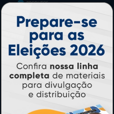
PRODUTOS
Adesivos
Pastas
Ímãs
Cartão de Visita
Folder, Flyer e Panfleto
Banners e Lonas
Calendários 2027
PAGUE COM