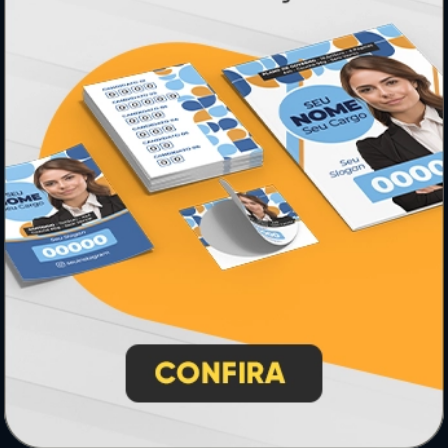
PAGUE COM
* Pagamento com cartão de crédito terá valor adicional.
** Pagamentos a prazo poderão ter acréscimo.
*** Nota fiscal sujeita a emissão de acordo com prestador de
serviço, conforme legislação pertinente.
PARTICIPE
SEGURANÇA