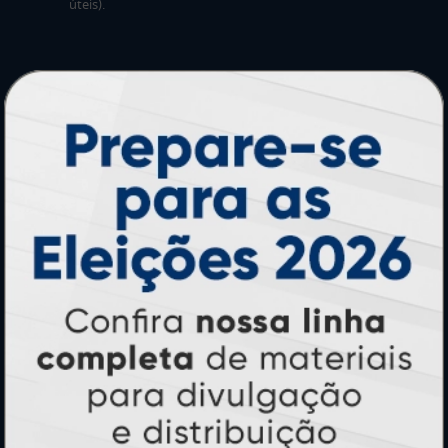
úteis).
PRODUTOS
Adesivos
Pastas
Ímãs
Cartão de Visita
Folder, Flyer e Panfleto
Banners e Lonas
Calendários 2027