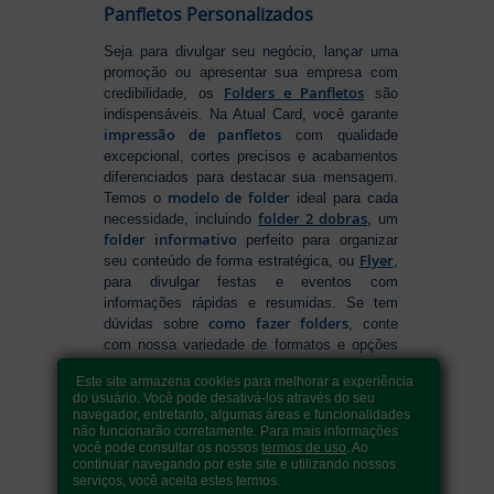
Panfletos Personalizados
Seja para divulgar seu negócio, lançar uma
promoção ou apresentar sua empresa com
Folders e Panfletos
credibilidade, os
são
indispensáveis. Na Atual Card, você garante
impressão de panfletos
com qualidade
excepcional, cortes precisos e acabamentos
diferenciados para destacar sua mensagem.
modelo de folder
Temos o
ideal para cada
folder 2 dobras
necessidade, incluindo
, um
folder informativo
perfeito para organizar
Flyer
seu conteúdo de forma estratégica, ou
,
para divulgar festas e eventos com
informações rápidas e resumidas. Se tem
como fazer folders
dúvidas sobre
, conte
com nossa variedade de formatos e opções
para criar um material que realmente se
Este site armazena cookies para melhorar a experiência
destaca. Produção ágil, entrega rápida e
do usuário. Você pode desativá-los através do seu
qualidade garantida para levar sua
navegador, entretanto, algumas áreas e funcionalidades
comunicação a outro nível!
não funcionarão corretamente. Para mais informações
você pode consultar os nossos
termos de uso
. Ao
continuar navegando por este site e utilizando nossos
serviços, você aceita estes termos.