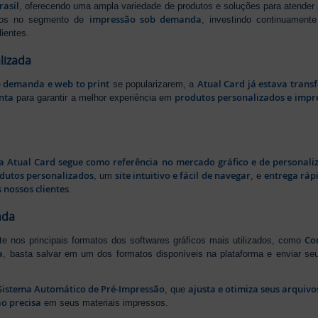
rasil
, oferecendo uma ampla variedade de produtos e soluções para atender
impressão sob demanda
iros no segmento de
, investindo continuamen
ientes.
lizada
b demanda e web to print
Atual Card já estava tran
se popularizarem, a
nta
produtos personalizados e impr
para garantir a melhor experiência em
a Atual Card segue como referência no mercado gráfico e de personali
odutos personalizados
site intuitivo e fácil de navegar
entrega rápi
, um
, e
 nossos clientes
.
ada
Cor
rte nos principais formatos dos softwares gráficos mais utilizados, como
a
, basta salvar em um dos formatos disponíveis na plataforma e enviar seu
Sistema Automático de Pré-Impressão
ajusta e otimiza seus arquiv
, que
o precisa
em seus materiais impressos.