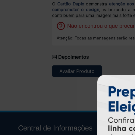
O
Cartão Duplo
demonstra
atenção aos
comprometer o design
, valorizando a 
contribuem para uma imagem mais forte e
Não encontrou o que procura
Atenção: Todas as mensagens serão resp
Depoimentos
Avaliar Produto
Central de Informações