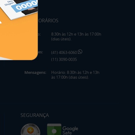
HORÁRIOS
Horário:
8:30h às 12h e 13h às 17:00h
(dias úteis).
Telefones:
(41) 4063-6060
(11) 3090-0035
Mensagens:
Horário: 8:30h às 12h e 13h
às 17:00h (dias úteis).
SEGURANÇA