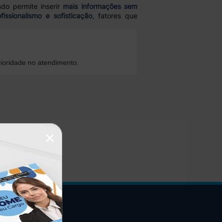
do permite inserir
mais informações sem
fissionalismo e sofisticação
, fatores que
ioridade no atendimento.
×