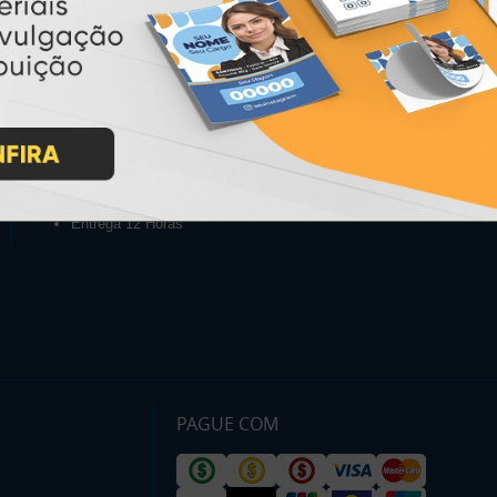
INSTRUÇÕES
Inicio
Garantia
Como Comprar
Montagem e Fechamento de
Arquivo
Como exportar em
PDF/X1-a
Perguntas Frequentes
Entrega 12 Horas
PAGUE COM