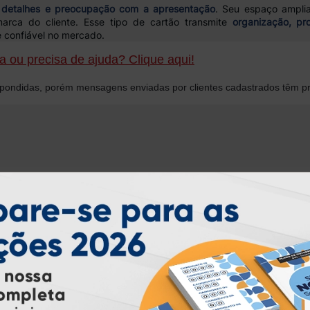
 detalhes e preocupação com a apresentação
. Seu espaço amplia
marca do cliente. Esse tipo de cartão transmite
organização, pro
 confiável no mercado.
 ou precisa de ajuda? Clique aqui!
ondidas, porém mensagens enviadas por clientes cadastrados têm pr