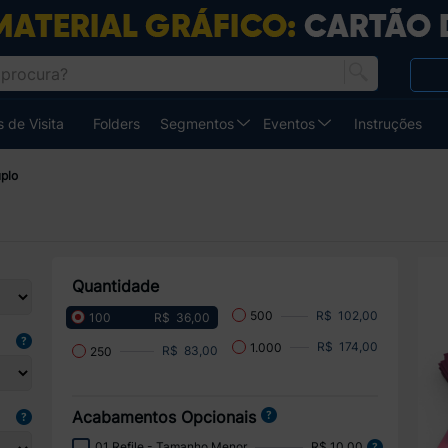
 de Visita
Folders
Segmentos
Eventos
Instruções
plo
Quantidade
R$ 102,00
500
R$ 36,00
100
R$ 174,00
1.000
R$ 83,00
250
Acabamentos Opcionais
01 Refile - Tamanho Menor
R$ 10,00