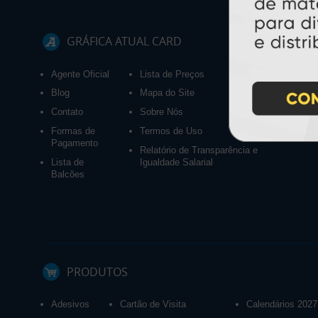
GRÁFICA ATUAL CARD
Agente Oficial
Lista de Preços
Blog
Mapa do Site
Contato
Sobre Nós
Formas de
Termos de Uso
Pagamento
Relatório de Transparência e
Lista de
Igualdade Salarial
Balcões
PRODUTOS
Adesivos
Cartão de Visita
Calendários 2027