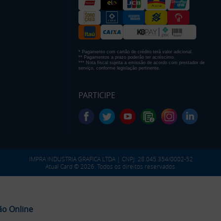
* Pagamento com cartão de crédito terá valor adicional.
** Pagamentos a prazo poderão ter acréscimo.
*** Nota fiscal sujeita a emissão de acordo com prestador de
serviço, conforme legislação pertinente.
PARTICIPE
IMPRA INDUSTRIA GRAFICA LTDA | CNPJ: 28.045.354/0002-52
Atual Card © 2026. Todos os direitos reservados.
ão Online