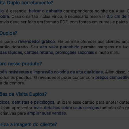
ita Duplo corretamente?
lo
, é essencial
baixar o gabarito
correspondente no site da Atual C
dobra
. Caso o cartão inclua vinco, é necessário reservar
0,5 cm de
envio deve ser feito em formato PDF, com fontes em curvas e paleta
 Duplos?
de para o
revendedor gráfico
. Ele permite oferecer aos clientes 
cartão dobrado. Seu
alto valor percebido
permite margens de lucr
das rápidas, cartões retorno, promoções sazonais
e muito mais.
Card nesse produto?
éis resistentes e impressão colorida de alta qualidade
. Além disso,
odos os pedidos. O revendedor pode contar com
preços competitiv
pa da compra.
ões de Visita Duplos?
icos, dentistas e psicólogos
, utilizam esse cartão para anotar data
sejam apresentar
mais detalhes sobre seus serviços
também são gr
 criativas para
ampliar suas vendas
.
riza a imagem do cliente?