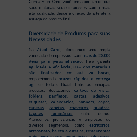
Com a Atual Card, você tem a certeza de que
seus materiais serão impressos com a mais
alta qualidade, desde a criação da arte até a
entrega do produto final.
Diversidade de Produtos para suas
Necessidades
Atual Card
Na
, oferecemos uma ampla
mais de 20.000
variedade de impressos, com
itens para personalização
. Para garantir
agilidade e eficiência, 80% dos materiais
são finalizados em até 24 horas
,
prazos rápidos e entrega
proporcionando
ágil
em todo o Brasil. Entre os principais
cartões de visita
,
produtos, destacamos
folders
,
panfletos
,
pastas
,
adesivos
,
etiquetas
,
calendários
,
banners
,
copos
,
canecas
,
canetas
,
chaveiros
,
quadros
,
tapetes
,
luminárias
, entre outros.
Atendemos profissionais e empresas de
escritórios
,
diversos segmentos, como
artesanato
,
beleza e estética
,
restaurantes
e delivery
,
saúde
,
imobiliárias
,
advocacia
,