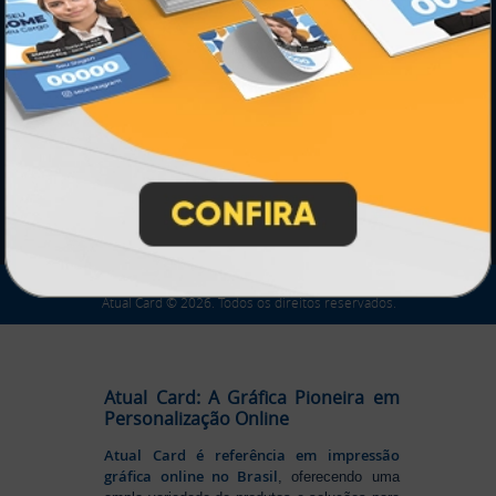
SEGURANÇA
IMPRA INDUSTRIA GRAFICA LTDA | CNPJ: 28.045.354/0002-52
Atual Card © 2026. Todos os direitos reservados.
Atual Card: A Gráfica Pioneira em
Personalização Online
Atual Card é referência em impressão
gráfica online no Brasil
, oferecendo uma