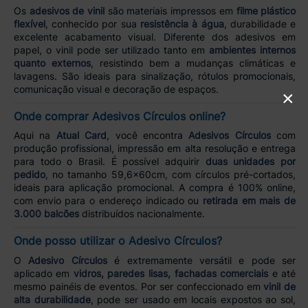
Os
adesivos de vinil
são materiais impressos em
filme plástico
flexível
, conhecido por sua
resistência à água
, durabilidade e
excelente acabamento visual. Diferente dos adesivos em
papel, o vinil pode ser utilizado tanto em
ambientes internos
quanto externos
, resistindo bem a mudanças climáticas e
lavagens. São ideais para sinalização, rótulos promocionais,
comunicação visual e decoração de espaços.
×
Onde comprar Adesivos Círculos online?
Aqui na
Atual Card
, você encontra
Adesivos Círculos
com
produção profissional, impressão em alta resolução e entrega
para todo o Brasil. É possível adquirir
duas unidades por
pedido
, no tamanho 59,6x60cm, com círculos pré-cortados,
ideais para aplicação promocional. A compra é 100% online,
com envio para o endereço indicado ou
retirada em mais de
3.000 balcões
distribuídos nacionalmente.
Onde posso utilizar o Adesivo Círculos?
O
Adesivo Círculos
é extremamente versátil e pode ser
aplicado em
vidros, paredes lisas, fachadas comerciais
e até
mesmo painéis de eventos. Por ser confeccionado em
vinil de
alta durabilidade
, pode ser usado em locais expostos ao sol,