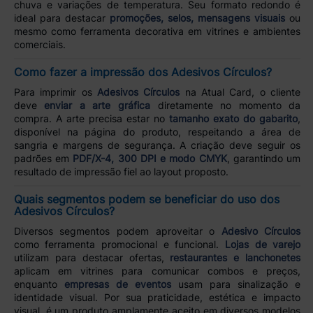
chuva e variações de temperatura. Seu formato redondo é
ideal para destacar
promoções, selos, mensagens visuais
ou
mesmo como ferramenta decorativa em vitrines e ambientes
comerciais.
Como fazer a impressão dos Adesivos Círculos?
Para imprimir os
Adesivos Círculos
na Atual Card, o cliente
deve
enviar a arte gráfica
diretamente no momento da
compra. A arte precisa estar no
tamanho exato do gabarito
,
disponível na página do produto, respeitando a área de
sangria e margens de segurança. A criação deve seguir os
padrões em
PDF/X-4, 300 DPI e modo CMYK
, garantindo um
resultado de impressão fiel ao layout proposto.
Quais segmentos podem se beneficiar do uso dos
Adesivos Círculos?
Diversos segmentos podem aproveitar o
Adesivo Círculos
como ferramenta promocional e funcional.
Lojas de varejo
utilizam para destacar ofertas,
restaurantes e lanchonetes
aplicam em vitrines para comunicar combos e preços,
enquanto
empresas de eventos
usam para sinalização e
identidade visual. Por sua praticidade, estética e impacto
visual, é um produto amplamente aceito em diversos modelos