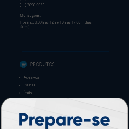
(11) 3090-0035
Mensagens:
Horário: 8:30h às 12h e 13h às 17:00h (dias
úteis).
PRODUTOS
Adesivos
Pastas
Ímãs
Cartão de Visita
Folder, Flyer e Panfleto
Banners e Lonas
Calendários 2027