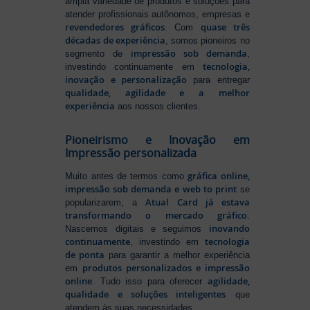
ampla variedade de produtos e soluções para
atender profissionais autônomos, empresas e
revendedores gráficos
quase três
. Com
décadas de experiência
, somos pioneiros no
impressão sob demanda
segmento de
,
tecnologia,
investindo continuamente em
inovação e personalização
para entregar
qualidade, agilidade e a melhor
experiência
aos nossos clientes.
Pioneirismo e Inovação em
Impressão personalizada
gráfica online,
Muito antes de termos como
impressão sob demanda e web to print
se
Atual Card já estava
popularizarem, a
transformando o mercado gráfico
.
inovando
Nascemos digitais e seguimos
continuamente
tecnologia
, investindo em
de ponta
para garantir a melhor experiência
produtos personalizados e impressão
em
online
agilidade,
. Tudo isso para oferecer
qualidade e soluções inteligentes
que
atendem às suas necessidades.