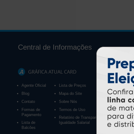
Central de Informações
GRÁFICA ATUAL CARD
Agente Oficial
Lista de Preços
Blog
Mapa do Site
Contato
Sobre Nós
Formas de
Termos de Uso
Pagamento
Relatório de Transparência e
Lista de
Igualdade Salarial
Balcões