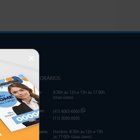
×
HORÁRIOS
Horário:
8:30h às 12h e 13h às 17:00h
(dias úteis).
Telefones:
(41) 4063-6060
(11) 3090-0035
Mensagens:
Horário: 8:30h às 12h e 13h
às 17:00h (dias úteis).