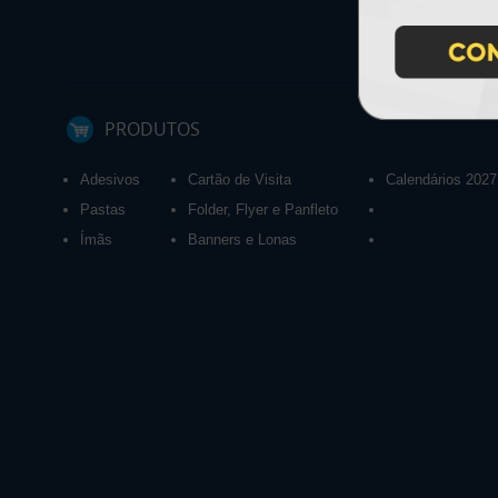
PRODUTOS
Adesivos
Cartão de Visita
Calendários 2027
Pastas
Folder, Flyer e Panfleto
Ímãs
Banners e Lonas