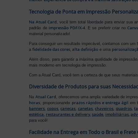
Tecnologia de Ponta em Impressão Personaliz
Na Atual Card
, você tem total liberdade para enviar sua a
impressão PDF/X-4
Canv
padrão de
. E se preferir criar no
material personalizado!
Para conseguir um resultado impecável, contamos com um
fidelidade das cores, alta definição
personalizaçã
a
e uma
Além disso, para garantir a máxima qualidade de impress
mais moderno em tecnologia de impressão.
Com a Atual Card, você tem a certeza de que seus materiais 
Diversidade de Produtos para suas Necessida
Atual Card
Na
, oferecemos uma ampla variedade de impr
horas
prazos rápidos e entrega ágil
, proporcionando
em t
banners
,
copos
,
canecas
,
canetas
,
chaveiros
,
quadros
,
t
estética
,
restaurantes e delivery
,
saúde
,
imobiliárias
,
adv
para você!
Facilidade na Entrega em Todo o Brasil e Frete 