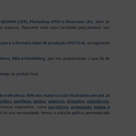
elDRAW (CDR), Photoshop (PSD) e Illustrator (AI)
, além do
s arquivos. Aproveite mais essa facilidade para produzir seu
os para o formato ideal de produção (PDF/X-4)
, assegurando
Xerox, KBA e Heidelberg
, que nos proporcionam o que há de
rega do produto final.
de e eficiência, 80% dos materiais são finalizados em até 24
folders
,
panfletos
,
pastas
,
adesivos
,
etiquetas
,
calendários
,
escritórios
,
artesanato
,
beleza e
 diversos segmentos, como
al for sua necessidade, temos a solução gráfica personalizada