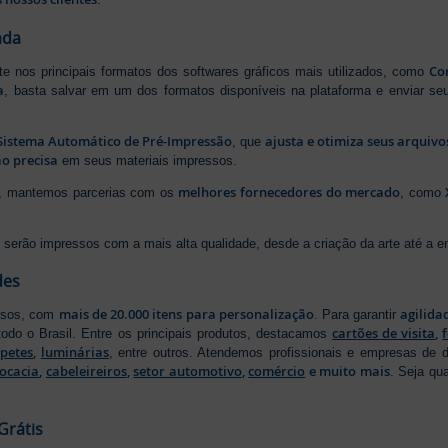
ada
Cor
rte nos principais formatos dos softwares gráficos mais utilizados, como
a
, basta salvar em um dos formatos disponíveis na plataforma e enviar seu
Sistema Automático de Pré-Impressão
ajusta e otimiza seus arquiv
, que
o precisa
em seus materiais impressos.
melhores fornecedores do mercado
ão, mantemos parcerias com os
, como
serão impressos com a mais alta qualidade, desde a criação da arte até a ent
des
mais de 20.000 itens para personalização
agilida
essos, com
. Para garantir
cartões de visita
,
odo o Brasil. Entre os principais produtos, destacamos
apetes
,
luminárias
, entre outros. Atendemos profissionais e empresas de
ocacia
,
cabeleireiros
,
setor automotivo
,
comércio
e muito mais
. Seja qu
Grátis