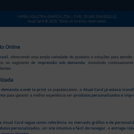
IMPRA INDUSTRIA GRAFICA LTDA | CNPJ: 28.045.354/0002-52
Atual Card © 2026. Todos os direitos reservados.
ão Online
rasil
, oferecendo uma ampla variedade de produtos e soluções para atender
impressão sob demanda
iros no segmento de
, investindo continuamen
ientes.
lizada
b demanda e web to print
Atual Card já estava tran
se popularizarem, a
nta
produtos personalizados e impr
para garantir a melhor experiência em
a Atual Card segue como referência no mercado gráfico e de personali
odutos personalizados
site intuitivo e fácil de navegar
entrega rápi
, um
, e
 nossos clientes
.