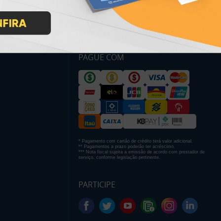
PAGUE COM
* Pagamento com cartão de crédito terá valor adicional.
** Pagamentos a prazo poderão ter acréscimo.
*** Nota fiscal sujeita a emissão de acordo com prestador de
serviço, conforme legislação pertinente.
PARTICIPE