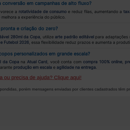
 conversão em campanhas de alto fluxo?
vorece a
rotatividade de consumo
e reduz filas, aumentando a
tax
e melhora a experiência do público.
pronta e criação do zero?
dável 280ml da Copa
, utilize
arte padrão editável
para adaptações 
e Futebol 2026
, essa flexibilidade reduz prazos e aumenta a produt
 copos personalizados em grande escala?
l da Copa
na
Atual Card
, você conta com
compra 100% online
,
pr
garante
produção em escala
e
agilidade na entrega
.
 ou precisa de ajuda? Clique aqui!
ondidas, porém mensagens enviadas por clientes cadastrados têm pr