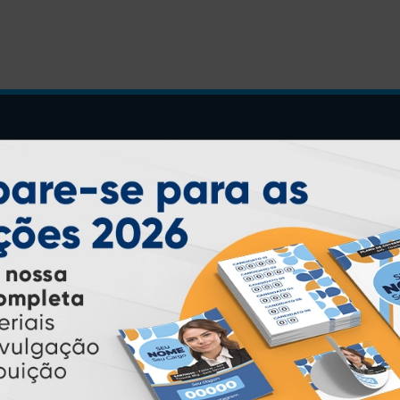
INSTRUÇÕES
Inicio
Garantia
Como Comprar
Montagem e Fechamento de
Arquivo
Como exportar em
PDF/X1-a
Perguntas Frequentes
Entrega 12 Horas