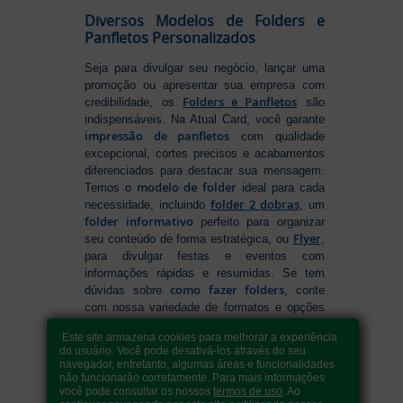
Diversos Modelos de Folders e
Panfletos Personalizados
Seja para divulgar seu negócio, lançar uma
promoção ou apresentar sua empresa com
Folders e Panfletos
credibilidade, os
são
indispensáveis. Na Atual Card, você garante
impressão de panfletos
com qualidade
excepcional, cortes precisos e acabamentos
diferenciados para destacar sua mensagem.
modelo de folder
Temos o
ideal para cada
folder 2 dobras
necessidade, incluindo
, um
folder informativo
perfeito para organizar
Flyer
seu conteúdo de forma estratégica, ou
,
para divulgar festas e eventos com
informações rápidas e resumidas. Se tem
como fazer folders
dúvidas sobre
, conte
com nossa variedade de formatos e opções
para criar um material que realmente se
Este site armazena cookies para melhorar a experiência
destaca. Produção ágil, entrega rápida e
do usuário. Você pode desativá-los através do seu
qualidade garantida para levar sua
navegador, entretanto, algumas áreas e funcionalidades
comunicação a outro nível!
não funcionarão corretamente. Para mais informações
você pode consultar os nossos
termos de uso
. Ao