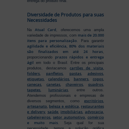
entrega do produto final.
Diversidade de Produtos para suas
Necessidades
Atual Card
Na
, oferecemos uma ampla
mais de 20.000
variedade de impressos, com
itens para personalização
. Para garantir
agilidade e eficiência, 80% dos materiais
são finalizados em até 24 horas
,
prazos rápidos e entrega
proporcionando
ágil
em todo o Brasil. Entre os principais
cartões de visita
,
produtos, destacamos
folders
,
panfletos
,
pastas
,
adesivos
,
etiquetas
,
calendários
,
banners
,
copos
,
canecas
,
canetas
,
chaveiros
,
quadros
,
tapetes
,
luminárias
, entre outros.
Atendemos profissionais e empresas de
escritórios
,
diversos segmentos, como
artesanato
,
beleza e estética
,
restaurantes
e delivery
,
saúde
,
imobiliárias
,
advocacia
,
cabeleireiros
,
setor automotivo
,
comércio
e muito mais
. Seja qual for sua
necessidade, temos a solução gráfica