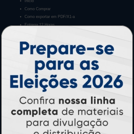
Inicio
Como Comprar
Como exportar em PDF/X1-a
Entrega 12 Horas
Garantia
Montagem e Fechamento de Arquivo
Perguntas Frequentes
HORÁRIOS
Horário:
8:30h às 12h e 13h às 17:00h (dias úteis).
Telefones:
(41) 4063-6060
(11) 3090-0035
Mensagens: