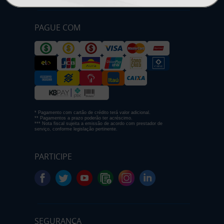
PAGUE COM
* Pagamento com cartão de crédito terá valor adicional.
** Pagamentos a prazo poderão ter acréscimo.
*** Nota fiscal sujeita a emissão de acordo com prestador de
serviço, conforme legislação pertinente.
PARTICIPE
SEGURANÇA