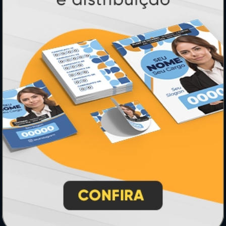
Horário: 8:30h às 12h e 13h às 17:00h (dias
úteis).
PRODUTOS
Adesivos
Pastas
Ímãs
Cartão de Visita
Folder, Flyer e Panfleto
Banners e Lonas
Calendários 2027