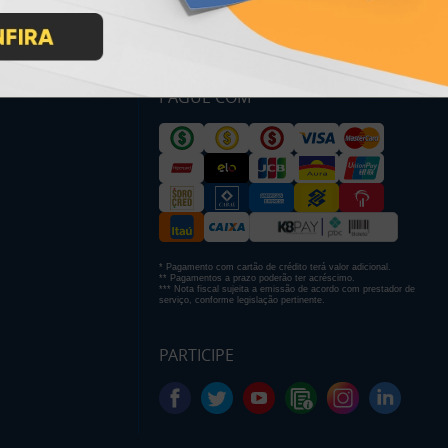
PAGUE COM
* Pagamento com cartão de crédito terá valor adicional.
** Pagamentos a prazo poderão ter acréscimo.
*** Nota fiscal sujeita a emissão de acordo com prestador de
serviço, conforme legislação pertinente.
PARTICIPE