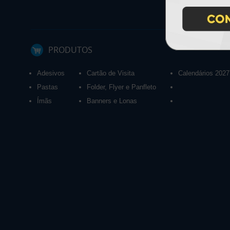
PRODUTOS
Adesivos
Cartão de Visita
Calendários 2027
Pastas
Folder, Flyer e Panfleto
Ímãs
Banners e Lonas