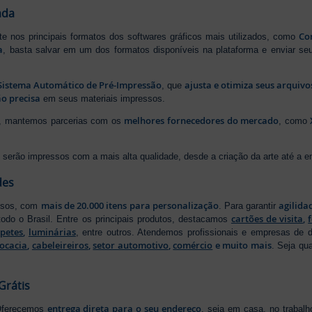
ada
Cor
rte nos principais formatos dos softwares gráficos mais utilizados, como
a
, basta salvar em um dos formatos disponíveis na plataforma e enviar seu
Sistema Automático de Pré-Impressão
ajusta e otimiza seus arquiv
, que
o precisa
em seus materiais impressos.
melhores fornecedores do mercado
ão, mantemos parcerias com os
, como
serão impressos com a mais alta qualidade, desde a criação da arte até a ent
des
mais de 20.000 itens para personalização
agilida
essos, com
. Para garantir
cartões de visita
,
odo o Brasil. Entre os principais produtos, destacamos
apetes
,
luminárias
, entre outros. Atendemos profissionais e empresas de
ocacia
,
cabeleireiros
,
setor automotivo
,
comércio
e muito mais
. Seja qu
Grátis
entrega direta para o seu endereço
 Oferecemos
, seja em casa, no trabal