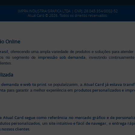
IMPRA INDUSTRIA GRAFICA LTDA | CNPJ: 28.045.354/0002-52
Atual Card © 2026. Todos os direitos reservados.
ão Online
rasil
, oferecendo uma ampla variedade de produtos e soluções para atender
impressão sob demanda
iros no segmento de
, investindo continuamen
ientes.
lizada
b demanda e web to print
Atual Card já estava tran
se popularizarem, a
nta
produtos personalizados e impr
para garantir a melhor experiência em
a Atual Card segue como referência no mercado gráfico e de personali
odutos personalizados
site intuitivo e fácil de navegar
entrega rápi
, um
, e
 nossos clientes
.