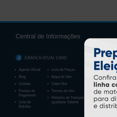
Central de Informações
GRÁFICA ATUAL CARD
Agente Oficial
Lista de Preços
Blog
Mapa do Site
Contato
Sobre Nós
Formas de
Termos de Uso
Pagamento
Relatório de Transparência e
Lista de
Igualdade Salarial
Balcões