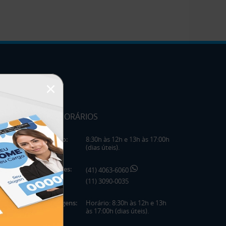
×
HORÁRIOS
Horário:
8:30h às 12h e 13h às 17:00h
(dias úteis).
Telefones:
(41) 4063-6060
(11) 3090-0035
Mensagens:
Horário: 8:30h às 12h e 13h
às 17:00h (dias úteis).