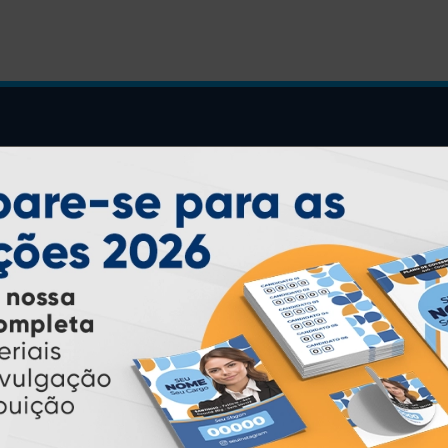
INSTRUÇÕES
Inicio
Garantia
Como Comprar
Montagem e Fechamento de
Arquivo
Como exportar em
PDF/X1-a
Perguntas Frequentes
Entrega 12 Horas