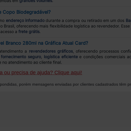
 vendas em
grandes volumes
.
e Copo Biodegradável?
 no
endereço informado
durante a compra ou retirado em um dos
Ba
 o Brasil, oferecendo mais flexibilidade logística ao revendedor. Es
 acesso a
frete grátis
.
l Branco 280ml na Gráfica Atual Card?
atendimento a
revendedores gráficos
, oferecendo processos confi
m
fornecimento seguro
,
logística eficiente
e condições comerciais ad
 no atendimento ao cliente final.
 ou precisa de ajuda? Clique aqui!
ondidas, porém mensagens enviadas por clientes cadastrados têm pr