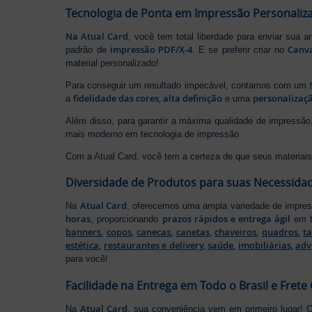
Tecnologia de Ponta em Impressão Personaliz
Na Atual Card
, você tem total liberdade para enviar sua a
impressão PDF/X-4
Canv
padrão de
. E se preferir criar no
material personalizado!
Para conseguir um resultado impecável, contamos com um
fidelidade das cores, alta definição
personalizaçã
a
e uma
Além disso, para garantir a máxima qualidade de impress
mais moderno em tecnologia de impressão.
Com a Atual Card, você tem a certeza de que seus materiais 
Diversidade de Produtos para suas Necessida
Atual Card
Na
, oferecemos uma ampla variedade de impr
horas
prazos rápidos e entrega ágil
, proporcionando
em t
banners
,
copos
,
canecas
,
canetas
,
chaveiros
,
quadros
,
t
estética
,
restaurantes e delivery
,
saúde
,
imobiliárias
,
adv
para você!
Facilidade na Entrega em Todo o Brasil e Frete 
Atual Card
Na
, sua conveniência vem em primeiro lugar!