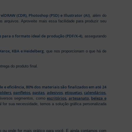
elDRAW (CDR), Photoshop (PSD) e Illustrator (AI)
, além do
s arquivos. Aproveite mais essa facilidade para produzir seu
os para o formato ideal de produção (PDF/X-4)
, assegurando
Xerox, KBA e Heidelberg
, que nos proporcionam o que há de
rega do produto final.
de e eficiência, 80% dos materiais são finalizados em até 24
folders
,
panfletos
,
pastas
,
adesivos
,
etiquetas
,
calendários
,
escritórios
,
artesanato
,
beleza e
 diversos segmentos, como
al for sua necessidade, temos a solução gráfica personalizada
ho ou onde for mais prático para você. E ainda contamos com