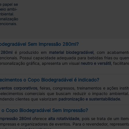
Biodegradável Sem Impressão 280ml?
 280ml
é produzido em
material biodegradável
, com acabamen
encionais. Possui capacidade adequada para bebidas frias ou que
rsonalização gráfica, apresenta um visual
neutro e versátil
, facilit
lecimentos o Copo Biodegradável é indicado?
ventos corporativos
, feiras, congressos, treinamentos e ações inst
elecimentos comerciais que buscam reduzir o impacto ambiental
endendo clientes que valorizam
padronização e sustentabilidade
.
r o Copo Biodegradável Sem Impressão?
Impressão 280ml
oferece
alta rotatividade
, pois se trata de um it
empresas e organizadores de eventos. Para o revendedor, represent