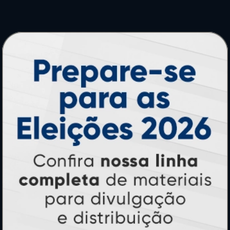
PRODUTOS
Adesivos
Pastas
Ímãs
Cartão de Visita
Folder, Flyer e Panfleto
Banners e Lonas
Calendários 2027