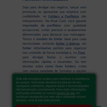
Seja para divulgar seu negócio, lançar uma
promoção ou apresentar sua empresa com
Folders e Panfletos
credibilidade, os
são
indispensáveis. Na Atual Card, você garante
impressão de panfletos
com qualidade
excepcional, cortes precisos e acabamentos
diferenciados para destacar sua mensagem.
modelo de folder
Temos o
ideal para cada
folder 2 dobras
necessidade, incluindo
, um
folder informativo
perfeito para organizar
Flyer
seu conteúdo de forma estratégica, ou
,
para divulgar festas e eventos com
informações rápidas e resumidas. Se tem
como fazer folders
dúvidas sobre
, conte
com nossa variedade de formatos e opções
para criar um material que realmente se
Este site armazena cookies para melhorar a experiência
destaca. Produção ágil, entrega rápida e
do usuário. Você pode desativá-los através do seu
qualidade garantida para levar sua
navegador, entretanto, algumas áreas e funcionalidades
comunicação a outro nível!
não funcionarão corretamente. Para mais informações
você pode consultar os nossos
termos de uso
. Ao
continuar navegando por este site e utilizando nossos
serviços, você aceita estes termos.