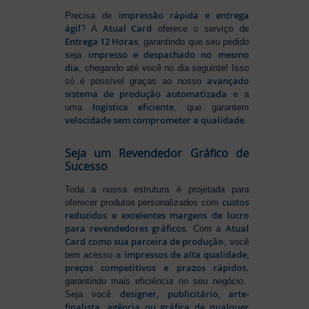
impressão rápida e entrega
Precisa de
ágil
Atual Card
? A
oferece o serviço de
Entrega 12 Horas
, garantindo que seu pedido
impresso e despachado no mesmo
seja
dia
, chegando até você no dia seguinte! Isso
avançado
só é possível graças ao nosso
sistema de produção automatizada
e a
logística eficiente
uma
, que garantem
velocidade sem comprometer a qualidade
.
Seja um Revendedor Gráfico de
Sucesso
Toda a nossa estrutura é projetada para
custos
oferecer produtos personalizados com
reduzidos e excelentes margens de lucro
para revendedores gráficos
Atual
. Com a
Card como sua parceira de produção
, você
impressos de alta qualidade,
tem acesso a
preços competitivos e prazos rápidos
,
garantindo mais eficiência no seu negócio.
designer, publicitário, arte-
Seja você
finalista, agência ou gráfica de qualquer