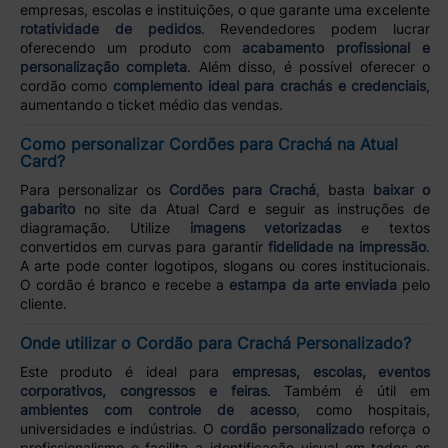
empresas, escolas e instituições, o que garante uma excelente
rotatividade de pedidos
. Revendedores podem lucrar
oferecendo um produto com
acabamento profissional e
personalização completa
. Além disso, é possível oferecer o
cordão como
complemento ideal para crachás e credenciais
,
aumentando o ticket médio das vendas.
Como personalizar Cordões para Crachá na Atual
Card?
Para personalizar os
Cordões para Crachá
, basta
baixar o
gabarito
no site da Atual Card e seguir as instruções de
diagramação. Utilize
imagens vetorizadas
e textos
convertidos em curvas para garantir
fidelidade na impressão
.
A arte pode conter logotipos, slogans ou cores institucionais.
O cordão é branco e recebe a
estampa da arte enviada
pelo
cliente.
Onde utilizar o Cordão para Crachá Personalizado?
Este produto é ideal para
empresas, escolas, eventos
corporativos, congressos e feiras
. Também é útil em
ambientes com controle de acesso
, como hospitais,
universidades e indústrias. O
cordão personalizado
reforça o
profissionalismo e facilita a identificação visual em todos os