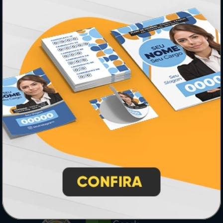
PAGUE COM
* Pagamento com cartão de crédito terá valor adicional.
** Pagamentos a prazo poderão ter acréscimo.
*** Nota fiscal sujeita a emissão de acordo com prestador de
serviço, conforme legislação pertinente.
PARTICIPE
SEGURANÇA