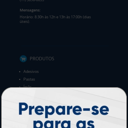
Mensagens:
Horário: 8:30h às 12h e 13h às 17:00h (dias
úteis).
PRODUTOS
Adesivos
Pastas
Ímãs
Cartão de Visita
Folder, Flyer e Panfleto
Banners e Lonas
Calendários 2027