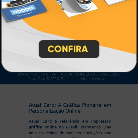
SEGURANÇA
IMPRA INDUSTRIA GRAFICA LTDA | CNPJ: 28.045.354/0002-52
Atual Card © 2026. Todos os direitos reservados.
Atual Card: A Gráfica Pioneira em
Personalização Online
Atual Card é referência em impressão
gráfica online no Brasil
, oferecendo uma
ampla variedade de produtos e soluções para