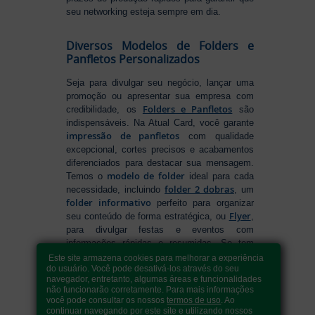
seu networking esteja sempre em dia.
Diversos Modelos de Folders e
Panfletos Personalizados
Seja para divulgar seu negócio, lançar uma
promoção ou apresentar sua empresa com
Folders e Panfletos
credibilidade, os
são
indispensáveis. Na Atual Card, você garante
impressão de panfletos
com qualidade
excepcional, cortes precisos e acabamentos
diferenciados para destacar sua mensagem.
modelo de folder
Temos o
ideal para cada
folder 2 dobras
necessidade, incluindo
, um
folder informativo
perfeito para organizar
Flyer
seu conteúdo de forma estratégica, ou
,
para divulgar festas e eventos com
informações rápidas e resumidas. Se tem
como fazer folders
dúvidas sobre
, conte
Este site armazena cookies para melhorar a experiência
do usuário. Você pode desativá-los através do seu
com nossa variedade de formatos e opções
navegador, entretanto, algumas áreas e funcionalidades
para criar um material que realmente se
não funcionarão corretamente. Para mais informações
destaca. Produção ágil, entrega rápida e
você pode consultar os nossos
termos de uso
. Ao
qualidade garantida para levar sua
continuar navegando por este site e utilizando nossos