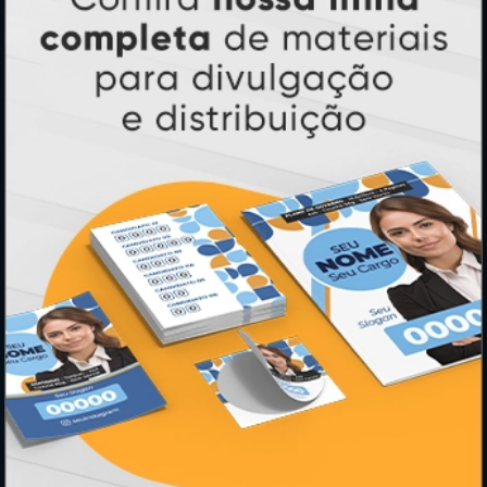
Sobre Nós
Termos de Uso
Relatório de Transparência e Igualdade
Salarial
INSTRUÇÕES
Inicio
Como Comprar
Como exportar em PDF/X1-a
Entrega 12 Horas
Garantia
Montagem e Fechamento de Arquivo
Perguntas Frequentes