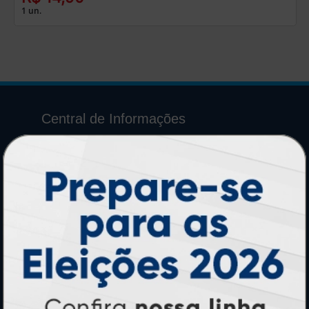
1 un.
Central de Informações
GRÁFICA ATUAL CARD
Agente Oficial
Blog
Contato
Formas de Pagamento
Lista de Balcões
Lista de Preços
Mapa do Site