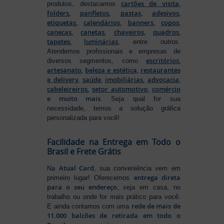
cartões de visita
,
produtos, destacamos
folders
,
panfletos
,
pastas
,
adesivos
,
etiquetas
,
calendários
,
banners
,
copos
,
canecas
,
canetas
,
chaveiros
,
quadros
,
tapetes
,
luminárias
, entre outros.
Atendemos profissionais e empresas de
escritórios
,
diversos segmentos, como
artesanato
,
beleza e estética
,
restaurantes
e delivery
,
saúde
,
imobiliárias
,
advocacia
,
cabeleireiros
,
setor automotivo
,
comércio
e muito mais
. Seja qual for sua
necessidade, temos a solução gráfica
personalizada para você!
Facilidade na Entrega em Todo o
Brasil e Frete Grátis
Atual Card
Na
, sua conveniência vem em
entrega direta
primeiro lugar! Oferecemos
para o seu endereço
, seja em casa, no
trabalho ou onde for mais prático para você.
rede de mais de
E ainda contamos com uma
11.000 balcões de retirada em todo o