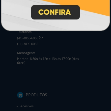
HORÁRIOS
Horário:
8:30h às 12h e 13h às 17:00h (dias úteis).
Telefones:
(41) 4063-6060
(11) 3090-0035
Mensagens:
Horário: 8:30h às 12h e 13h às 17:00h (dias
úteis).
PRODUTOS
Adesivos