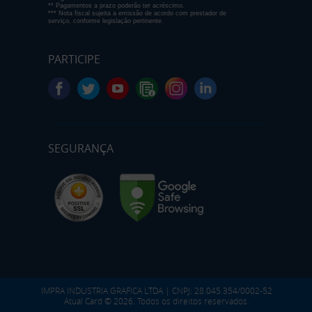
** Pagamentos a prazo poderão ter acréscimo.
*** Nota fiscal sujeita a emissão de acordo com prestador de
serviço, conforme legislação pertinente.
PARTICIPE
SEGURANÇA
IMPRA INDUSTRIA GRAFICA LTDA | CNPJ: 28.045.354/0002-52
Atual Card © 2026. Todos os direitos reservados.