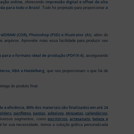
zação online
impressão digital e offset de alta
, oferecendo
da para todo o Brasil
a
. Tudo foi projetado para proporcionar
elDRAW (CDR), Photoshop (PSD) e Illustrator (AI)
, além do
s arquivos. Aproveite mais essa facilidade para produzir seu
os para o formato ideal de produção (PDF/X-4)
, assegurando
Xerox, KBA e Heidelberg
, que nos proporcionam o que há de
rega do produto final.
de e eficiência, 80% dos materiais são finalizados em até 24
folders
,
panfletos
,
pastas
,
adesivos
,
etiquetas
,
calendários
,
escritórios
,
artesanato
,
beleza e
 diversos segmentos, como
al for sua necessidade, temos a solução gráfica personalizada