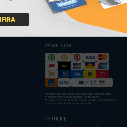
PAGUE COM
* Pagamento com cartão de crédito terá valor adicional.
** Pagamentos a prazo poderão ter acréscimo.
*** Nota fiscal sujeita a emissão de acordo com prestador de
serviço, conforme legislação pertinente.
PARTICIPE