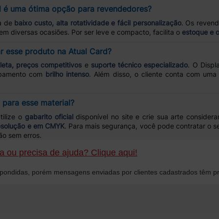
el é uma ótima opção para revendedores?
va de
baixo custo, alta rotatividade e fácil personalização
. Os reven
 em diversas ocasiões. Por ser leve e compacto, facilita o
estoque e o
ar esse produto na Atual Card?
leta, preços competitivos
e
suporte técnico especializado
. O Disp
cabamento com
brilho intenso
. Além disso, o cliente conta com uma 
 para esse material?
tilize o
gabarito oficial
disponível no site e crie sua arte conside
resolução e em CMYK
. Para mais segurança, você pode contratar o s
ão sem erros.
 ou precisa de ajuda? Clique aqui!
ondidas, porém mensagens enviadas por clientes cadastrados têm pr