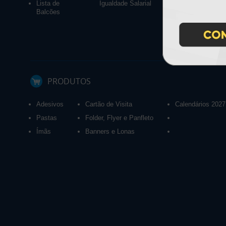
Lista de
Igualdade Salarial
Balcões
PRODUTOS
Adesivos
Cartão de Visita
Calendários 2027
Pastas
Folder, Flyer e Panfleto
Ímãs
Banners e Lonas