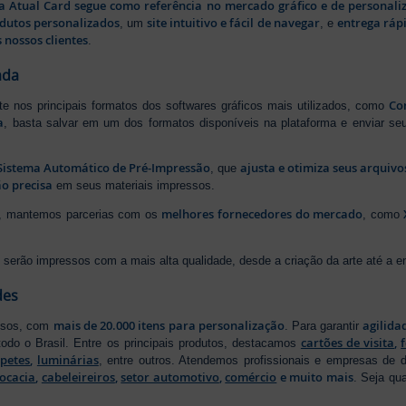
a Atual Card segue como referência no mercado gráfico e de personali
odutos personalizados
site intuitivo e fácil de navegar
entrega rápi
, um
, e
 nossos clientes
.
ada
Cor
rte nos principais formatos dos softwares gráficos mais utilizados, como
a
, basta salvar em um dos formatos disponíveis na plataforma e enviar seu
Sistema Automático de Pré-Impressão
ajusta e otimiza seus arquiv
, que
o precisa
em seus materiais impressos.
melhores fornecedores do mercado
ão, mantemos parcerias com os
, como
serão impressos com a mais alta qualidade, desde a criação da arte até a ent
des
mais de 20.000 itens para personalização
agilida
essos, com
. Para garantir
cartões de visita
,
odo o Brasil. Entre os principais produtos, destacamos
apetes
,
luminárias
, entre outros. Atendemos profissionais e empresas de
ocacia
,
cabeleireiros
,
setor automotivo
,
comércio
e muito mais
. Seja qu