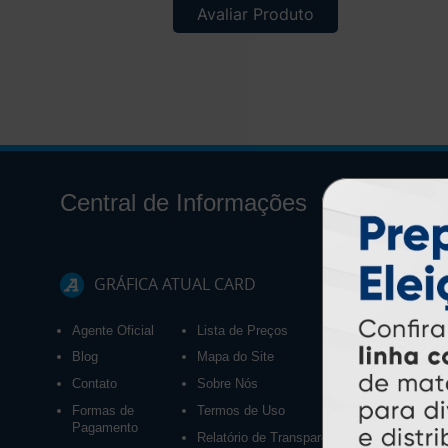
Avaliar Produto
Central de Informações
GRÁFICA ATUAL CARD
Agente Oficial
Lista de Preços
Blog
Mapa do Site
Contato
Sobre Nós
Formas de
Termos de Uso
Pagamento
Relatório de Transparência e