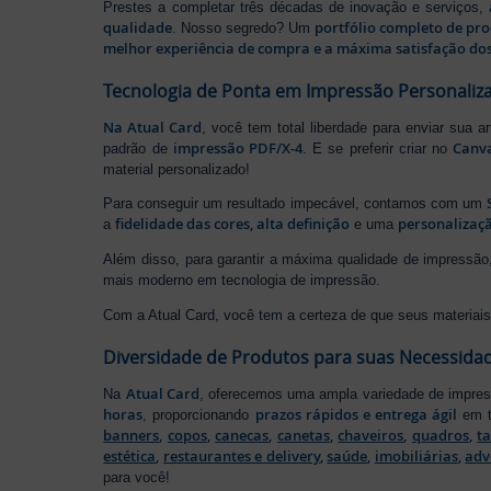
Prestes a completar três décadas de inovação e serviços,
qualidade
portfólio completo de pr
. Nosso segredo? Um
melhor experiência de compra e a máxima satisfação dos
Tecnologia de Ponta em Impressão Personaliz
Na Atual Card
, você tem total liberdade para enviar sua a
impressão PDF/X-4
Canv
padrão de
. E se preferir criar no
material personalizado!
Para conseguir um resultado impecável, contamos com um
fidelidade das cores, alta definição
personalizaçã
a
e uma
Além disso, para garantir a máxima qualidade de impress
mais moderno em tecnologia de impressão.
Com a Atual Card, você tem a certeza de que seus materiais 
Diversidade de Produtos para suas Necessida
Atual Card
Na
, oferecemos uma ampla variedade de impr
horas
prazos rápidos e entrega ágil
, proporcionando
em t
banners
,
copos
,
canecas
,
canetas
,
chaveiros
,
quadros
,
t
estética
,
restaurantes e delivery
,
saúde
,
imobiliárias
,
adv
para você!