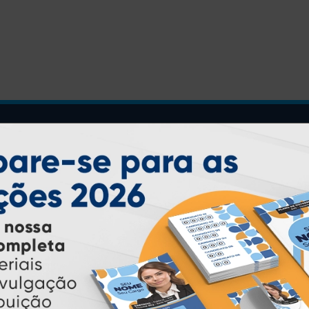
INSTRUÇÕES
Inicio
Garantia
Como Comprar
Montagem e Fechamento de
Arquivo
Como exportar em
PDF/X1-a
Perguntas Frequentes
Entrega 12 Horas