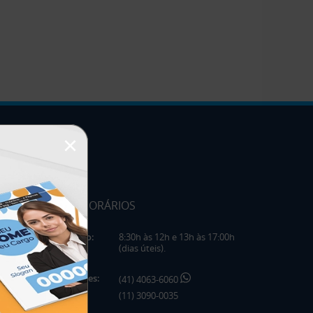
×
HORÁRIOS
Horário:
8:30h às 12h e 13h às 17:00h
(dias úteis).
Telefones:
(41) 4063-6060
(11) 3090-0035