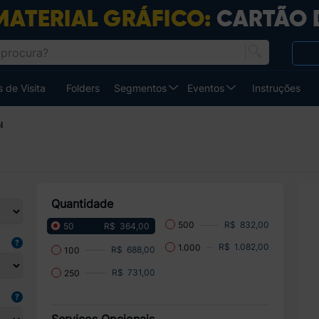
 de Visita
Folders
Segmentos
Eventos
Instruções
l
Quantidade
R$ 832,00
500
R$ 364,00
50
R$ 1.082,00
1.000
R$ 688,00
100
R$ 731,00
250
Serviços Opcionais