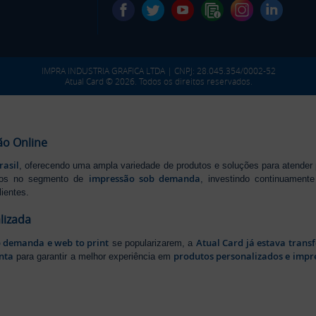
IMPRA INDUSTRIA GRAFICA LTDA | CNPJ: 28.045.354/0002-52
Atual Card © 2026. Todos os direitos reservados.
ão Online
rasil
, oferecendo uma ampla variedade de produtos e soluções para atender
impressão sob demanda
iros no segmento de
, investindo continuamen
ientes.
lizada
b demanda e web to print
Atual Card já estava tran
se popularizarem, a
nta
produtos personalizados e impr
para garantir a melhor experiência em