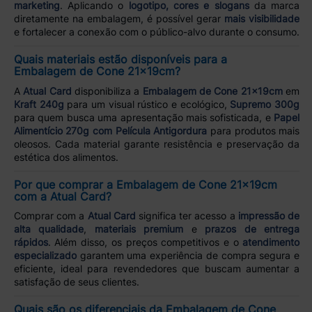
marketing
. Aplicando o
logotipo, cores e slogans
da marca
diretamente na embalagem, é possível gerar
mais visibilidade
e fortalecer a conexão com o público-alvo durante o consumo.
Quais materiais estão disponíveis para a
Embalagem de Cone 21x19cm?
A
Atual Card
disponibiliza a
Embalagem de Cone 21x19cm
em
Kraft 240g
para um visual rústico e ecológico,
Supremo 300g
para quem busca uma apresentação mais sofisticada, e
Papel
Alimentício 270g com Película Antigordura
para produtos mais
oleosos. Cada material garante resistência e preservação da
estética dos alimentos.
Por que comprar a Embalagem de Cone 21x19cm
com a Atual Card?
Comprar com a
Atual Card
significa ter acesso a
impressão de
alta qualidade
,
materiais premium
e
prazos de entrega
rápidos
. Além disso, os preços competitivos e o
atendimento
especializado
garantem uma experiência de compra segura e
eficiente, ideal para revendedores que buscam aumentar a
satisfação de seus clientes.
Quais são os diferenciais da Embalagem de Cone