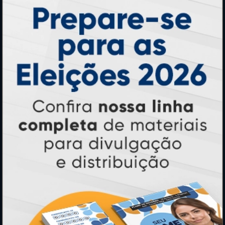
Ímãs
Cartão de Visita
Folder, Flyer e Panfleto
Banners e Lonas
Calendários 2027
PAGUE COM
* Pagamento com cartão de crédito terá valor adicional.
** Pagamentos a prazo poderão ter acréscimo.
*** Nota fiscal sujeita a emissão de acordo com prestador de