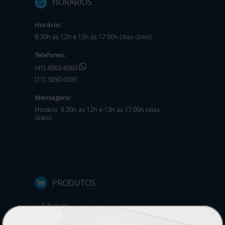
HORÁRIOS
Horário:
8:30h às 12h e 13h às 17:00h (dias úteis).
Telefones:
(41) 4063-6060
(11) 3090-0035
Mensagens:
Horário: 8:30h às 12h e 13h às 17:00h (dias
úteis).
PRODUTOS
Adesivos
Pastas