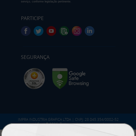
serviço, conforme legislação pertinente.
PARTICIPE
SEGURANÇA
IMPRA INDUSTRIA GRAFICA LTDA | CNPJ: 28.045.354/0002-52
Atual Card © 2026. Todos os direitos reservados.