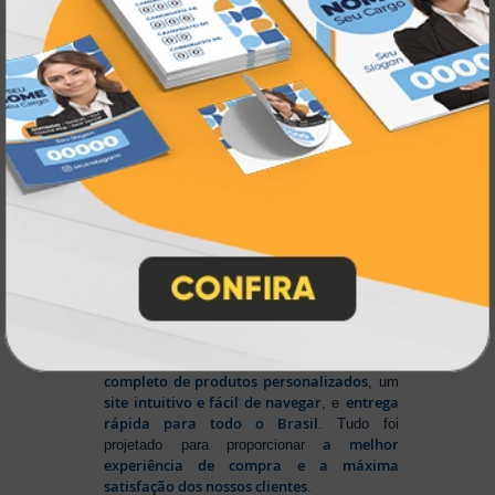
inovando
Nascemos digitais e seguimos
continuamente
tecnologia
, investindo em
de ponta
para garantir a melhor experiência
produtos personalizados e impressão
em
online
agilidade,
. Tudo isso para oferecer
qualidade e soluções inteligentes
que
atendem às suas necessidades.
Liderança e Qualidade em
Impressão
Prestes a completar três décadas de
a Atual Card segue
inovação e serviços,
como referência no mercado gráfico e de
personalização online
, oferecendo
impressão digital e offset de alta
qualidade
portfólio
. Nosso segredo? Um
completo de produtos personalizados
, um
site intuitivo e fácil de navegar
entrega
, e
rápida para todo o Brasil
. Tudo foi
a melhor
projetado para proporcionar
experiência de compra e a máxima
satisfação dos nossos clientes
.