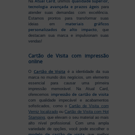
Atual Card
qualidade superior,
Na
, unimos
tecnologia avançada e prazos ágeis
para
atender suas demandas com excelência.
Estamos prontos para transformar suas
materiais gráficos
ideias em
personalizados de alto impacto
, que
destacam sua marca e impulsionam suas
vendas!
Cartão de Visita com impressão
online
Cartão de Visita
O
é a identidade da sua
marca no mundo dos negócios, um elemento
essencial para causar uma primeira
impressão memorável. Na Atual Card,
impressão de cartão de visita
oferecemos
com qualidade impecável e acabamentos
sofisticados, como o
Cartão de Visita com
Verniz localizado
ou
Cartão de Visita com Hot
Stamping
, que elevam o seu material ao mais
alto nível profissional. Com uma ampla
variedade de opções, você pode escolher o
modelo de cartão de visita
que melhor