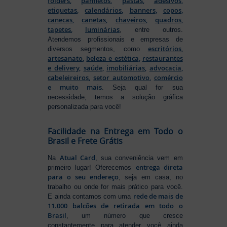
folders
,
panfletos
,
pastas
,
adesivos
,
etiquetas
,
calendários
,
banners
,
copos
,
canecas
,
canetas
,
chaveiros
,
quadros
,
tapetes
,
luminárias
, entre outros.
Atendemos profissionais e empresas de
escritórios
,
diversos segmentos, como
artesanato
,
beleza e estética
,
restaurantes
e delivery
,
saúde
,
imobiliárias
,
advocacia
,
cabeleireiros
,
setor automotivo
,
comércio
e muito mais
. Seja qual for sua
necessidade, temos a solução gráfica
personalizada para você!
Facilidade na Entrega em Todo o
Brasil e Frete Grátis
Atual Card
Na
, sua conveniência vem em
entrega direta
primeiro lugar! Oferecemos
para o seu endereço
, seja em casa, no
trabalho ou onde for mais prático para você.
rede de mais de
E ainda contamos com uma
11.000 balcões de retirada em todo o
Brasil
, um número que cresce
constantemente para atender você ainda