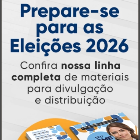
Atual Card: A Gráfica Pioneira em
Personalização Online
Atual Card é referência em impressão
gráfica online no Brasil
, oferecendo uma
ampla variedade de produtos e soluções para
atender profissionais autônomos, empresas e
revendedores gráficos
quase três
. Com
décadas de experiência
, somos pioneiros no
impressão sob demanda
segmento de
,
tecnologia,
investindo continuamente em
inovação e personalização
para entregar
qualidade, agilidade e a melhor
experiência
aos nossos clientes.
Pioneirismo e Inovação em
Impressão personalizada
gráfica online,
Muito antes de termos como
impressão sob demanda e web to print
se
Atual Card já estava
popularizarem, a
transformando o mercado gráfico
.