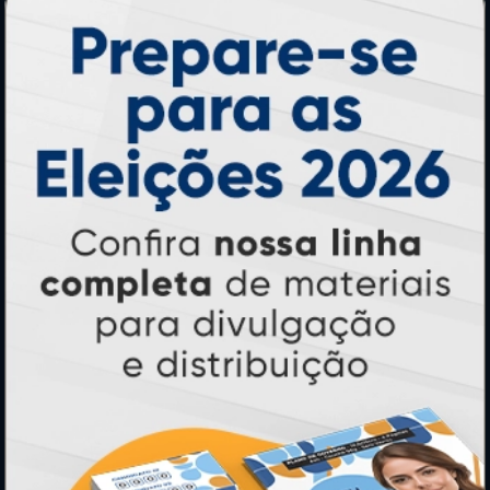
Adesivos
Pastas
Ímãs
Cartão de Visita
Folder, Flyer e Panfleto
Banners e Lonas
Calendários 2027
PAGUE COM