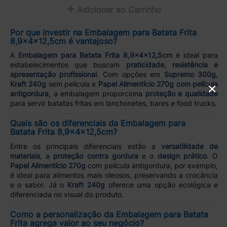
Adicionar ao Carrinho
Por que investir na Embalagem para Batata Frita
8,9x4x12,5cm é vantajoso?
A
Embalagem para Batata Frita 8,9x4x12,5cm
é ideal para
estabelecimentos que buscam
praticidade, resistência e
apresentação profissional
. Com opções em
Supremo 300g
,
Kraft 240g
sem película e
Papel Alimentício 270g com película
×
antigordura
, a embalagem proporciona
proteção e qualidade
para servir batatas fritas em lanchonetes, bares e food trucks.
Quais são os diferenciais da Embalagem para
Batata Frita 8,9x4x12,5cm?
Entre os principais diferenciais estão a
versatilidade de
materiais
, a
proteção contra gordura
e o
design prático
. O
Papel Alimentício 270g
com película antigordura, por exemplo,
é ideal para alimentos mais oleosos, preservando a crocância
e o sabor. Já o
Kraft 240g
oferece uma opção ecológica e
diferenciada no visual do produto.
Como a personalização da Embalagem para Batata
Frita agrega valor ao seu negócio?