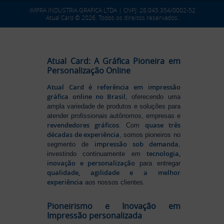
IMPRA INDUSTRIA GRAFICA LTDA | CNPJ: 28.045.354/0002-52
Atual Card © 2026. Todos os direitos reservados.
Atual Card: A Gráfica Pioneira em
Personalização Online
Atual Card é referência em impressão
gráfica online no Brasil
, oferecendo uma
ampla variedade de produtos e soluções para
atender profissionais autônomos, empresas e
revendedores gráficos
quase três
. Com
décadas de experiência
, somos pioneiros no
impressão sob demanda
segmento de
,
tecnologia,
investindo continuamente em
inovação e personalização
para entregar
qualidade, agilidade e a melhor
experiência
aos nossos clientes.
Pioneirismo e Inovação em
Impressão personalizada