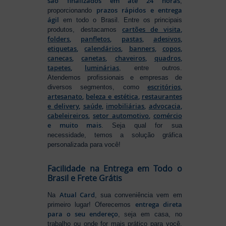
são finalizados em até 24 horas
,
prazos rápidos e entrega
proporcionando
ágil
em todo o Brasil. Entre os principais
cartões de visita
,
produtos, destacamos
folders
,
panfletos
,
pastas
,
adesivos
,
etiquetas
,
calendários
,
banners
,
copos
,
canecas
,
canetas
,
chaveiros
,
quadros
,
tapetes
,
luminárias
, entre outros.
Atendemos profissionais e empresas de
escritórios
,
diversos segmentos, como
artesanato
,
beleza e estética
,
restaurantes
e delivery
,
saúde
,
imobiliárias
,
advocacia
,
cabeleireiros
,
setor automotivo
,
comércio
e muito mais
. Seja qual for sua
necessidade, temos a solução gráfica
personalizada para você!
Facilidade na Entrega em Todo o
Brasil e Frete Grátis
Atual Card
Na
, sua conveniência vem em
entrega direta
primeiro lugar! Oferecemos
para o seu endereço
, seja em casa, no
trabalho ou onde for mais prático para você.