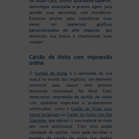
Atual Card
qualidade superior,
Na
, unimos
tecnologia avançada e prazos ágeis
para
atender suas demandas com excelência.
Estamos prontos para transformar suas
materiais gráficos
ideias em
personalizados de alto impacto
, que
destacam sua marca e impulsionam suas
vendas!
Cartão de Visita com impressão
online
Cartão de Visita
O
é a identidade da sua
marca no mundo dos negócios, um elemento
essencial para causar uma primeira
impressão memorável. Na Atual Card,
impressão de cartão de visita
oferecemos
com qualidade impecável e acabamentos
sofisticados, como o
Cartão de Visita com
Verniz localizado
ou
Cartão de Visita com Hot
Stamping
, que elevam o seu material ao mais
alto nível profissional. Com uma ampla
variedade de opções, você pode escolher o
modelo de cartão de visita
que melhor