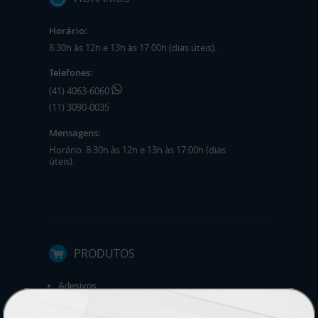
Horário:
8:30h às 12h e 13h às 17:00h (dias úteis).
Telefones:
(41) 4063-6060
(11) 3090-0035
Mensagens:
Horário: 8:30h às 12h e 13h às 17:00h (dias
úteis).
PRODUTOS
Adesivos
Pastas