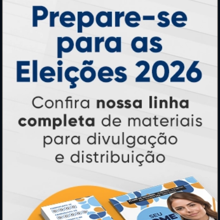
Ímãs
Cartão de Visita
Folder, Flyer e Panfleto
Banners e Lonas
Calendários 2027
PAGUE COM
* Pagamento com cartão de crédito terá valor adicional.
** Pagamentos a prazo poderão ter acréscimo.
*** Nota fiscal sujeita a emissão de acordo com prestador de