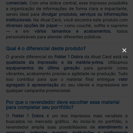
comerciais
. Com uma dobra central, esse impresso possibilita
a organização de informações de forma clara e impactante,
sendo ideal para
divulgar produtos, serviços ou informações
institucionais
. Na Atual Card, você encontra este produto com
diversas opções de papel
— como couchê, sulfite e supremo
— e em
vários tamanhos e acabamentos
, todos
personalizáveis para atender diferentes públicos.
Qual é o diferencial deste produto?
×
O grande diferencial do
Folder 1 Dobra
da Atual Card está na
qualidade da impressão e da matéria-prima
. Utilizamos
equipamentos de última geração
para garantir cores
vibrantes, acabamento preciso e agilidade na produção. Tudo
isso contribui para que o material final entregue
valor
agregado à apresentação
do seu cliente e impressione em
qualquer campanha promocional.
Por que o revendedor deve escolher esse material
para completar seu portfólio?
O
Folder 1 Dobra
é um dos impressos mais versáteis e
buscados no mercado gráfico. Ao incluí-lo no portfólio, o
revendedor amplia suas possibilidades de
atendimento a
empresas, agências, eventos, instituições e profissionais