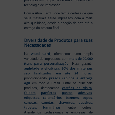
proporcionam o que há de mais moderno em
tecnologia de impressão.
Com a Atual Card, você tem a certeza de que
seus materiais serão impressos com a mais
alta qualidade, desde a criação da arte até a
entrega do produto final.
Diversidade de Produtos para suas
Necessidades
Atual Card
Na
, oferecemos uma ampla
mais de 20.000
variedade de impressos, com
itens para personalização
. Para garantir
agilidade e eficiência, 80% dos materiais
são finalizados em até 24 horas
,
prazos rápidos e entrega
proporcionando
ágil
em todo o Brasil. Entre os principais
cartões de visita
,
produtos, destacamos
folders
,
panfletos
,
pastas
,
adesivos
,
etiquetas
,
calendários
,
banners
,
copos
,
canecas
,
canetas
,
chaveiros
,
quadros
,
tapetes
,
luminárias
, entre outros.
Atendemos profissionais e empresas de