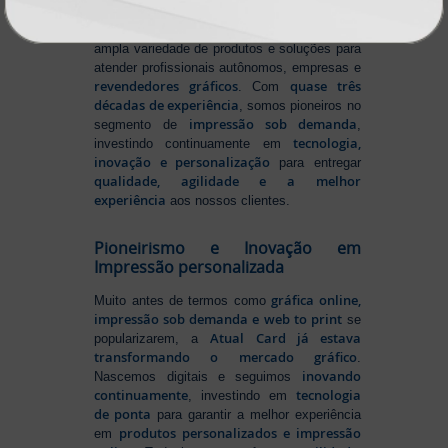
Atual Card é referência em impressão
gráfica online no Brasil
, oferecendo uma
ampla variedade de produtos e soluções para
atender profissionais autônomos, empresas e
revendedores gráficos
quase três
. Com
décadas de experiência
, somos pioneiros no
impressão sob demanda
segmento de
,
tecnologia,
investindo continuamente em
inovação e personalização
para entregar
qualidade, agilidade e a melhor
experiência
aos nossos clientes.
Pioneirismo e Inovação em
Impressão personalizada
gráfica online,
Muito antes de termos como
impressão sob demanda e web to print
se
Atual Card já estava
popularizarem, a
transformando o mercado gráfico
.
inovando
Nascemos digitais e seguimos
continuamente
tecnologia
, investindo em
de ponta
para garantir a melhor experiência
produtos personalizados e impressão
em