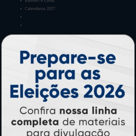
Banners e Lonas
Calendários 2027
PAGUE COM
* Pagamento com cartão de crédito terá valor adicional.
** Pagamentos a prazo poderão ter acréscimo.
*** Nota fiscal sujeita a emissão de acordo com prestador de
serviço, conforme legislação pertinente.
PARTICIPE