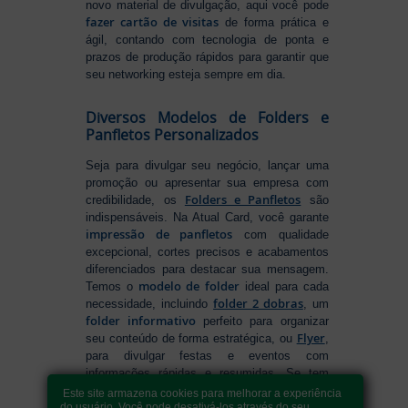
novo material de divulgação, aqui você pode
fazer cartão de visitas
de forma prática e
ágil, contando com tecnologia de ponta e
prazos de produção rápidos para garantir que
seu networking esteja sempre em dia.
Diversos Modelos de Folders e
Panfletos Personalizados
Seja para divulgar seu negócio, lançar uma
promoção ou apresentar sua empresa com
Folders e Panfletos
credibilidade, os
são
indispensáveis. Na Atual Card, você garante
impressão de panfletos
com qualidade
excepcional, cortes precisos e acabamentos
diferenciados para destacar sua mensagem.
modelo de folder
Temos o
ideal para cada
folder 2 dobras
necessidade, incluindo
, um
folder informativo
perfeito para organizar
Flyer
seu conteúdo de forma estratégica, ou
,
para divulgar festas e eventos com
informações rápidas e resumidas. Se tem
como fazer folders
dúvidas sobre
, conte
Este site armazena cookies para melhorar a experiência
com nossa variedade de formatos e opções
do usuário. Você pode desativá-los através do seu