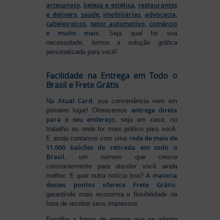
artesanato
,
beleza e estética
,
restaurantes
e delivery
,
saúde
,
imobiliárias
,
advocacia
,
cabeleireiros
,
setor automotivo
,
comércio
e muito mais
. Seja qual for sua
necessidade, temos a solução gráfica
personalizada para você!
Facilidade na Entrega em Todo o
Brasil e Frete Grátis
Atual Card
Na
, sua conveniência vem em
entrega direta
primeiro lugar! Oferecemos
para o seu endereço
, seja em casa, no
trabalho ou onde for mais prático para você.
rede de mais de
E ainda contamos com uma
11.000 balcões de retirada em todo o
Brasil
, um número que cresce
constantemente para atender você ainda
A maioria
melhor. E quer outra notícia boa?
desses pontos oferece Frete Grátis
,
garantindo mais economia e flexibilidade na
hora de receber seus impressos.
Escolha a forma de entrega que se adapta