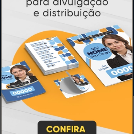
SEGURANÇA
IMPRA INDUSTRIA GRAFICA LTDA | CNPJ: 28.045.354/0002-52
Atual Card © 2026. Todos os direitos reservados.
Atual Card: A Gráfica Pioneira em
Personalização Online
Atual Card é referência em impressão