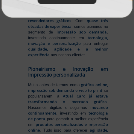
gráfica online no Brasil
, oferecendo uma
ampla variedade de produtos e soluções para
atender profissionais autônomos, empresas e
revendedores gráficos
quase três
. Com
décadas de experiência
, somos pioneiros no
impressão sob demanda
segmento de
,
tecnologia,
investindo continuamente em
inovação e personalização
para entregar
qualidade, agilidade e a melhor
experiência
aos nossos clientes.
Pioneirismo e Inovação em
Impressão personalizada
gráfica online,
Muito antes de termos como
impressão sob demanda e web to print
se
Atual Card já estava
popularizarem, a
transformando o mercado gráfico
.
inovando
Nascemos digitais e seguimos
continuamente
tecnologia
, investindo em
de ponta
para garantir a melhor experiência
produtos personalizados e impressão
em
online
agilidade,
. Tudo isso para oferecer