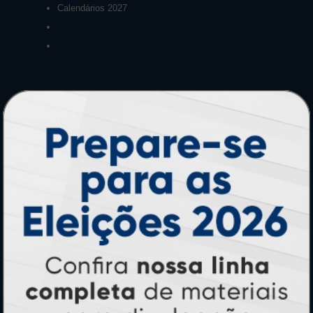
Calendários 2027
PAGUE COM
* Pagamento com cartão de crédito terá valor adicional.
** Pagamentos a prazo poderão ter acréscimo.
*** Nota fiscal sujeita a emissão de acordo com prestador de
serviço, conforme legislação pertinente.
PARTICIPE