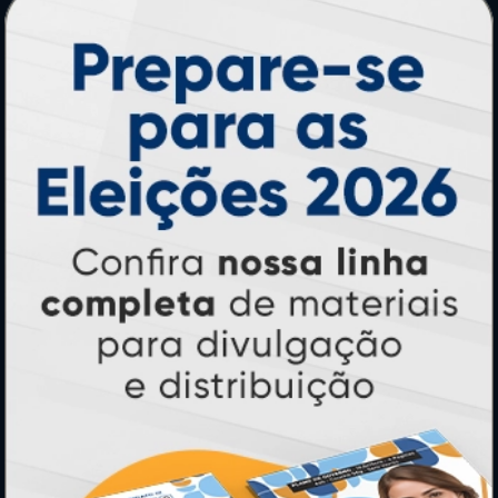
PRODUTOS
Adesivos
Pastas
Ímãs
Cartão de Visita
Folder, Flyer e Panfleto
Banners e Lonas
Calendários 2027
PAGUE COM