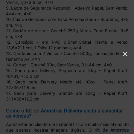
Verniz, 7,6x3,6 cm, 4x0
9. Lacre de Segurança Redondo - Adesivo Papel, Sem Verniz,
4x4 cm, 4x0
10. Ímã de Geladeira com Faca Personalizada - Supremo, 4x5
cm, 4x0
11. Cartão de Visita - Couchê 250g Verniz Total Frente, 9x5
cm, 4x4
12. Cardápio - em PVC 0,5mm,Cristal Frente e Verso,
13,6x21,1 cm, 1 Folha (2 páginas), 4x4
×
13. Cardápio com 2 Vincos - Couchê 300g, Laminação Fosca,
tamanho A4, 4x4
14. Cartaz - Couchê 90g, Sem Verniz, 31x44 cm, 4x0
15. Saco para Delivery Pequeno até 5kg - Papel Kraft,
18x31,1x10,5 cm
16. Saco para Delivery Médio até 10kg - Papel Kraft,
22x35x11,5 cm
17. Saco para Delivery Grande até 20kg - Papel Kraft,
31,1x36x12,2 cm
Como o Kit de Amostras Delivery ajuda a aumentar
as vendas?
Apresentar ao cliente um material físico é muito mais eficaz do
que apenas mostrar imagens digitais. O
Kit de Amostras