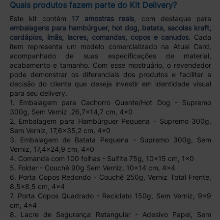
Quais produtos fazem parte do Kit Delivery?
Este kit contém
17 amostras reais
, com destaque para
embalagens para hambúrguer, hot dog, batata, sacolas kraft,
cardápios, ímãs, lacres, comandas, copos e canudos
. Cada
item representa um modelo comercializado na Atual Card,
acompanhado de suas especificações de material,
acabamento e tamanho. Com esse mostruário, o revendedor
pode demonstrar os diferenciais dos produtos e facilitar a
decisão do cliente que deseja investir em identidade visual
para seu delivery.
1. Embalagem para Cachorro Quente/Hot Dog - Supremo
300g, Sem Verniz ,26,7x14,7 cm, 4x0
2. Embalagem para Hambúrguer Pequena - Supremo 300g,
Sem Verniz, 17,6x35,2 cm, 4x0
3. Embalagem de Batata Pequena - Supremo 300g, Sem
Verniz, 17,4x24,9 cm, 4x0
4. Comanda com 100 folhas - Sulfite 75g, 10x15 cm, 1x0
5. Folder - Couchê 90g Sem Verniz, 10x14 cm, 4x4
6. Porta Copos Redondo - Couchê 250g, Verniz Total Frente,
8,5x8,5 cm, 4x4
7. Porta Copos Quadrado - Reciclato 150g, Sem Verniz, 9x9
cm, 4x4
8. Lacre de Segurança Retangular - Adesivo Papel, Sem