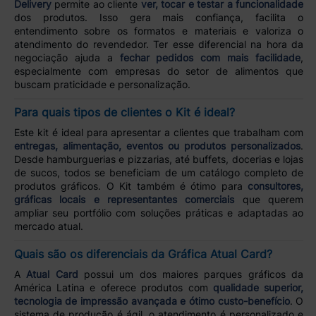
Delivery
permite ao cliente
ver, tocar e testar a funcionalidade
dos produtos. Isso gera mais confiança, facilita o
entendimento sobre os formatos e materiais e valoriza o
atendimento do revendedor. Ter esse diferencial na hora da
negociação ajuda a
fechar pedidos com mais facilidade
,
especialmente com empresas do setor de alimentos que
buscam praticidade e personalização.
Para quais tipos de clientes o Kit é ideal?
Este kit é ideal para apresentar a clientes que trabalham com
entregas, alimentação, eventos ou produtos personalizados
.
Desde hamburguerias e pizzarias, até buffets, docerias e lojas
de sucos, todos se beneficiam de um catálogo completo de
produtos gráficos. O Kit também é ótimo para
consultores,
gráficas locais e representantes comerciais
que querem
ampliar seu portfólio com soluções práticas e adaptadas ao
mercado atual.
Quais são os diferenciais da Gráfica Atual Card?
A
Atual Card
possui um dos maiores parques gráficos da
América Latina e oferece produtos com
qualidade superior,
tecnologia de impressão avançada e ótimo custo-benefício
. O
sistema de produção é ágil, o atendimento é personalizado e