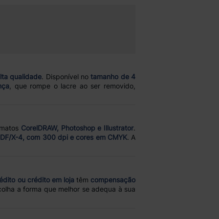
lta qualidade
. Disponível no
tamanho de 4
nça
, que rompe o lacre ao ser removido,
rmatos
CorelDRAW, Photoshop e Illustrator
.
DF/X-4, com 300 dpi e cores em CMYK
. A
édito ou crédito em loja
têm
compensação
olha a forma que melhor se adequa à sua