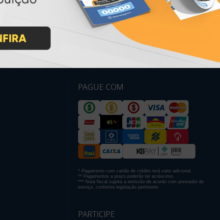
PAGUE COM
* Pagamento com cartão de crédito terá valor adicional.
** Pagamentos a prazo poderão ter acréscimo.
*** Nota fiscal sujeita a emissão de acordo com prestador de
serviço, conforme legislação pertinente.
PARTICIPE