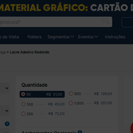
 de Visita
Folders
Segmentos
Eventos
Instruções
ança
Lacre Adesivo Redondo
Quantidade
R$ 128,00
500
R$ 31,00
50
R$ 201,00
1.000
R$ 45,00
100
R$ 72,00
250