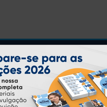
INSTRUÇÕES
Inicio
Garantia
Como Comprar
Montagem e Fechamento de
Arquivo
Como exportar em
PDF/X1-a
Perguntas Frequentes
Entrega 12 Horas