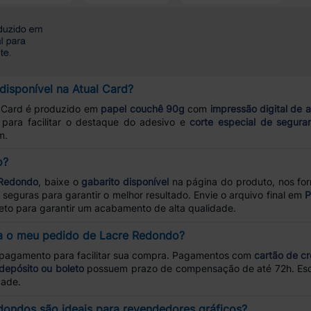
isponível na Atual Card?
 Card é produzido em
papel couchê 90g
com
impressão digital de a
para facilitar o destaque do adesivo e
corte especial de segura
m.
o?
 Redondo
, baixe o
gabarito disponível
na página do produto, nos fo
seguras para garantir o melhor resultado. Envie o arquivo final em
P
eto para garantir um acabamento de alta qualidade.
a o meu pedido de Lacre Redondo?
 pagamento para facilitar sua compra. Pagamentos com
cartão de cr
 depósito ou boleto
possuem prazo de compensação de até 72h. Esc
dade.
dondos são ideais para revendedores gráficos?