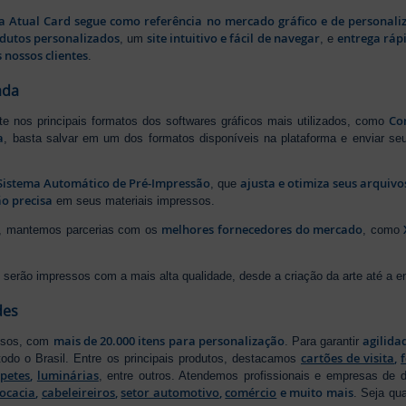
a Atual Card segue como referência no mercado gráfico e de personali
odutos personalizados
site intuitivo e fácil de navegar
entrega rápi
, um
, e
 nossos clientes
.
ada
Cor
rte nos principais formatos dos softwares gráficos mais utilizados, como
a
, basta salvar em um dos formatos disponíveis na plataforma e enviar seu
Sistema Automático de Pré-Impressão
ajusta e otimiza seus arquiv
, que
o precisa
em seus materiais impressos.
melhores fornecedores do mercado
ão, mantemos parcerias com os
, como
serão impressos com a mais alta qualidade, desde a criação da arte até a ent
des
mais de 20.000 itens para personalização
agilida
essos, com
. Para garantir
cartões de visita
,
odo o Brasil. Entre os principais produtos, destacamos
apetes
,
luminárias
, entre outros. Atendemos profissionais e empresas de
ocacia
,
cabeleireiros
,
setor automotivo
,
comércio
e muito mais
. Seja qu