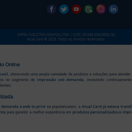
IMPRA INDUSTRIA GRAFICA LTDA | CNPJ: 28.045.354/0002-52
Atual Card © 2026. Todos os direitos reservados.
ão Online
rasil
, oferecendo uma ampla variedade de produtos e soluções para atender
impressão sob demanda
iros no segmento de
, investindo continuamen
ientes.
lizada
b demanda e web to print
Atual Card já estava tran
se popularizarem, a
nta
produtos personalizados e impr
para garantir a melhor experiência em