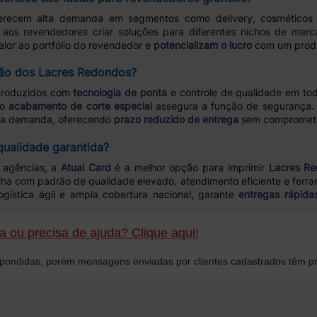
recem alta demanda em segmentos como delivery, cosméticos
e aos revendedores criar soluções para diferentes nichos de me
alor ao portfólio do revendedor e
potencializam o lucro
com um produt
ção dos Lacres Redondos?
roduzidos com
tecnologia de ponta
e controle de qualidade em tod
 o
acabamento de corte especial
assegura a função de segurança.
ta demanda, oferecendo
prazo reduzido de entrega
sem compromete
ualidade garantida?
e agências, a
Atual Card
é a melhor opção para imprimir
Lacres Re
alha com padrão de qualidade elevado, atendimento eficiente e ferra
ística ágil e ampla cobertura nacional, garante
entregas rápida
 ou precisa de ajuda? Clique aqui!
ondidas, porém mensagens enviadas por clientes cadastrados têm pr