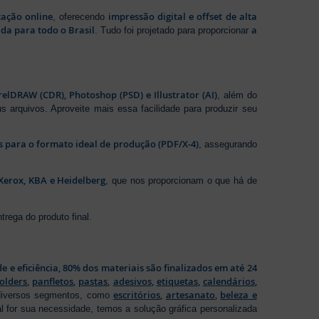
zação online
impressão digital e offset de alta
, oferecendo
da para todo o Brasil
a
. Tudo foi projetado para proporcionar
elDRAW (CDR), Photoshop (PSD) e Illustrator (AI)
, além do
s arquivos. Aproveite mais essa facilidade para produzir seu
os para o formato ideal de produção (PDF/X-4)
, assegurando
Xerox, KBA e Heidelberg
, que nos proporcionam o que há de
rega do produto final.
de e eficiência, 80% dos materiais são finalizados em até 24
folders
,
panfletos
,
pastas
,
adesivos
,
etiquetas
,
calendários
,
escritórios
,
artesanato
,
beleza e
 diversos segmentos, como
al for sua necessidade, temos a solução gráfica personalizada