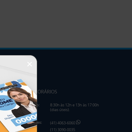
×
HORÁRIOS
Horário:
8:30h às 12h e 13h às 17:00h
(dias úteis).
Telefones:
(41) 4063-6060
(11) 3090-0035