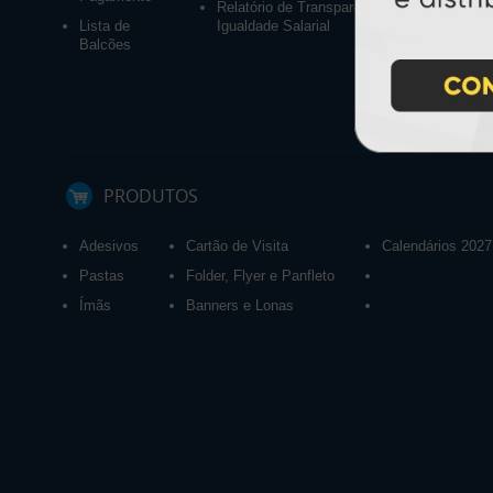
Relatório de Transparência e
Lista de
Igualdade Salarial
Balcões
PRODUTOS
Adesivos
Cartão de Visita
Calendários 2027
Pastas
Folder, Flyer e Panfleto
Ímãs
Banners e Lonas