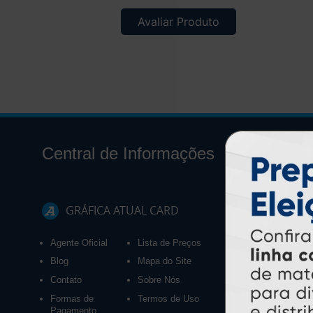
Avaliar Produto
Central de Informações
GRÁFICA ATUAL CARD
Agente Oficial
Lista de Preços
Blog
Mapa do Site
Contato
Sobre Nós
Formas de
Termos de Uso
Pagamento