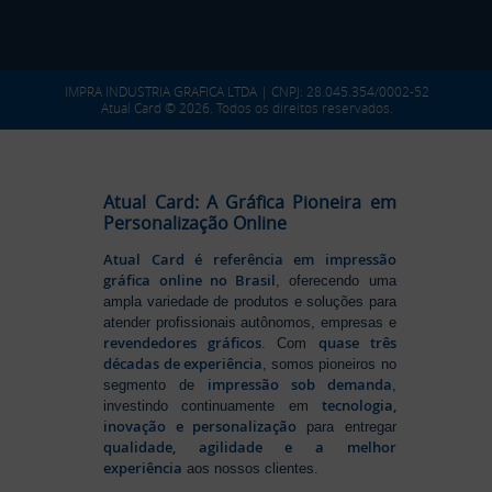
IMPRA INDUSTRIA GRAFICA LTDA | CNPJ: 28.045.354/0002-52
Atual Card © 2026. Todos os direitos reservados.
Atual Card: A Gráfica Pioneira em
Personalização Online
Atual Card é referência em impressão
gráfica online no Brasil
, oferecendo uma
ampla variedade de produtos e soluções para
atender profissionais autônomos, empresas e
revendedores gráficos
quase três
. Com
décadas de experiência
, somos pioneiros no
impressão sob demanda
segmento de
,
tecnologia,
investindo continuamente em
inovação e personalização
para entregar
qualidade, agilidade e a melhor
experiência
aos nossos clientes.