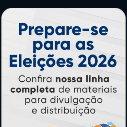
PRODUTOS
Adesivos
Pastas
Ímãs
Cartão de Visita
Folder, Flyer e Panfleto
Banners e Lonas
Calendários 2027
PAGUE COM