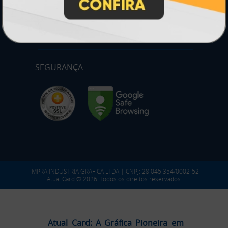
PARTICIPE
SEGURANÇA
IMPRA INDUSTRIA GRAFICA LTDA | CNPJ: 28.045.354/0002-52
Atual Card © 2026. Todos os direitos reservados.
Atual Card: A Gráfica Pioneira em