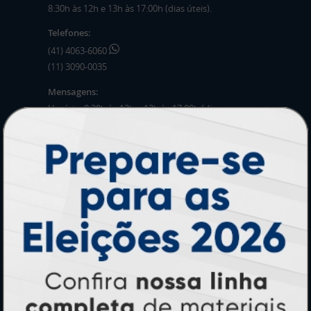
8:30h às 12h e 13h às 17:00h (dias úteis).
Telefones:
(41) 4063-6060
(11) 3090-0035
Mensagens:
Horário: 8:30h às 12h e 13h às 17:00h (dias
úteis).
PRODUTOS
Adesivos
Pastas
Ímãs
Cartão de Visita