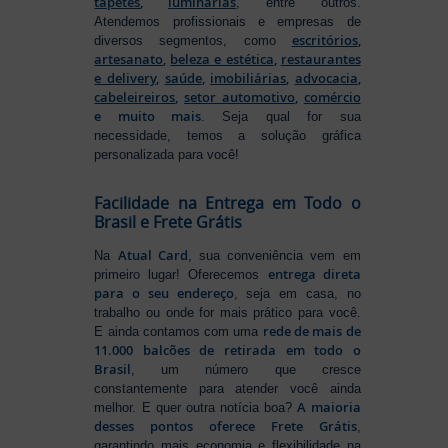
tapetes
,
luminárias
, entre outros.
Atendemos profissionais e empresas de
escritórios
,
diversos segmentos, como
artesanato
,
beleza e estética
,
restaurantes
e delivery
,
saúde
,
imobiliárias
,
advocacia
,
cabeleireiros
,
setor automotivo
,
comércio
e muito mais
. Seja qual for sua
necessidade, temos a solução gráfica
personalizada para você!
Facilidade na Entrega em Todo o
Brasil e Frete Grátis
Atual Card
Na
, sua conveniência vem em
entrega direta
primeiro lugar! Oferecemos
para o seu endereço
, seja em casa, no
trabalho ou onde for mais prático para você.
rede de mais de
E ainda contamos com uma
11.000 balcões de retirada em todo o
Brasil
, um número que cresce
constantemente para atender você ainda
A maioria
melhor. E quer outra notícia boa?
desses pontos oferece Frete Grátis
,
garantindo mais economia e flexibilidade na