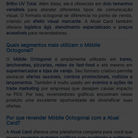
Brilho UV Total
. Além disso, ele é oferecido em
dois tamanhos
versáteis
para atender diferentes tipos de comunicação
visual. O formato octogonal se diferencia no ponto de venda,
criando um
efeito visual marcante
. A Atual Card também
oferece
logística ágil
,
atendimento especializado
e
preços
acessíveis
para revendedores.
Quais segmentos mais utilizam o Móbile
Octogonal?
O
Móbile Octogonal
é amplamente utilizado em
bares,
lanchonetes, pizzarias, redes de fast-food
e até mesmo em
supermercados e lojas de varejo
. Seu formato criativo permite
destacar
ofertas sazonais, combos promocionais, rodízios e
lançamentos
. Também é muito usado em
eventos e ações de
trade marketing
por empresas que desejam causar impacto
no PDV. Por isso, revendedores gráficos encontram nesse
produto uma excelente oportunidade de diversificar suas
ofertas.
Por que revender Móbile Octogonal com a Atual
Card?
A
Atual Card
oferece uma plataforma completa para você que
deseja
revender materiais gráficos com qualidade e agilidade
.