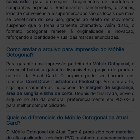
consumidor
para promoções, lançamentos de produtos e
campanhas especiais. Restaurantes, lanchonetes, pizzarias,
lojas de conveniência e supermercados são os locais que mais
se beneficiam do seu uso, graças ao efeito de movimento
suspenso que o torna altamente chamativo. Além disso, o
formato octogonal remete à originalidade e inovação,
reforçando a identidade visual das marcas anunciadas.
Como enviar o arquivo para impressão do Móbile
Octogonal?
Para garantir uma impressão perfeita do
Móbile Octogonal
, é
essencial
baixar o gabarito
disponível na página do produto
no site da Atual Card. O arquivo pode ser baixado nos
formatos
Corel Draw, Illustrator ou Photoshop
. Ao criar a arte,
siga rigorosamente as indicações de
margem de segurança,
área de sangria e linha de corte
. Depois de finalizada, envie o
arquivo no ato da compra, preferencialmente em PDF/X-1a
para melhor compatibilidade.
Quais os diferenciais do Móbile Octogonal da Atual
Card?
O
Móbile Octogonal
da Atual Card é produzido com
materiais
de alta qualidade
, incluindo
PVC resistente e acabamento em