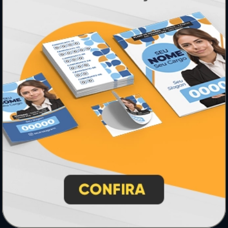
PAGUE COM
* Pagamento com cartão de crédito terá valor adicional.
** Pagamentos a prazo poderão ter acréscimo.
*** Nota fiscal sujeita a emissão de acordo com prestador de
serviço, conforme legislação pertinente.
PARTICIPE
SEGURANÇA