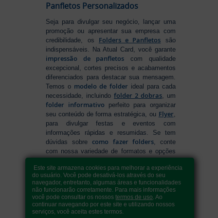
Panfletos Personalizados
Seja para divulgar seu negócio, lançar uma
promoção ou apresentar sua empresa com
Folders e Panfletos
credibilidade, os
são
indispensáveis. Na Atual Card, você garante
impressão de panfletos
com qualidade
excepcional, cortes precisos e acabamentos
diferenciados para destacar sua mensagem.
modelo de folder
Temos o
ideal para cada
folder 2 dobras
necessidade, incluindo
, um
folder informativo
perfeito para organizar
Flyer
seu conteúdo de forma estratégica, ou
,
para divulgar festas e eventos com
informações rápidas e resumidas. Se tem
como fazer folders
dúvidas sobre
, conte
com nossa variedade de formatos e opções
para criar um material que realmente se
Este site armazena cookies para melhorar a experiência
destaca. Produção ágil, entrega rápida e
do usuário. Você pode desativá-los através do seu
qualidade garantida para levar sua
navegador, entretanto, algumas áreas e funcionalidades
comunicação a outro nível!
não funcionarão corretamente. Para mais informações
você pode consultar os nossos
termos de uso
. Ao
continuar navegando por este site e utilizando nossos
serviços, você aceita estes termos.