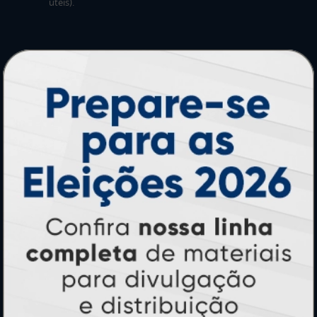
úteis).
PRODUTOS
Adesivos
Pastas
Ímãs
Cartão de Visita
Folder, Flyer e Panfleto
Banners e Lonas
Calendários 2027