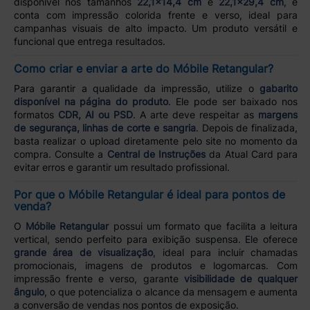
disponível nos tamanhos
22,1x14,4 cm
e
22,1x29,4 cm
, e
conta com impressão colorida frente e verso, ideal para
campanhas visuais de alto impacto. Um produto versátil e
funcional que entrega resultados.
Como criar e enviar a arte do Móbile Retangular?
Para garantir a qualidade da impressão, utilize o
gabarito
disponível na página do produto
. Ele pode ser baixado nos
formatos
CDR, AI ou PSD
. A arte deve respeitar as
margens
de segurança, linhas de corte e sangria
. Depois de finalizada,
basta realizar o upload diretamente pelo site no momento da
compra. Consulte a
Central de Instruções
da Atual Card para
evitar erros e garantir um resultado profissional.
Por que o Móbile Retangular é ideal para pontos de
venda?
O
Móbile Retangular
possui um formato que facilita a leitura
vertical, sendo perfeito para exibição suspensa. Ele oferece
grande área de visualização
, ideal para incluir chamadas
promocionais, imagens de produtos e logomarcas. Com
impressão frente e verso, garante
visibilidade de qualquer
ângulo
, o que potencializa o alcance da mensagem e aumenta
a conversão de vendas nos pontos de exposição.