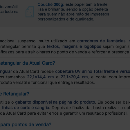
ocional suspenso, muito utilizado em
corredores de farmácias, 
retangular permite que
textos, imagens e logotipos
sejam organiza
eficazes para atrair olhares no ponto de venda e reforçar a presenç
Retangular da Atual Card?
ngular
da Atual Card recebe
cobertura UV Brilho Total frente e vers
 nos tamanhos
22,1x14,4 cm
e
22,1x29,4 cm
, e conta com impres
duto versátil e funcional que entrega resultados.
e Retangular?
tilize o
gabarito disponível na página do produto
. Ele pode ser ba
linhas de corte e sangria
. Depois de finalizada, basta realizar o 
da Atual Card para evitar erros e garantir um resultado profissional.
l para pontos de venda?