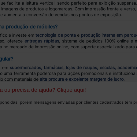
e facilita a leitura vertical, sendo perfeito para exibição suspensa
s, imagens de produtos e logomarcas. Com impressão frente e verso
 e aumenta a conversão de vendas nos pontos de exposição.
 na produção de móbiles?
fico e investe em
tecnologia de ponta
e
produção interna em parque
sso, oferece
entregas rápidas
, sistema de pedidos 100% online e 
ia no mercado de impressão online, com suporte especializado para 
gular?
da em
supermercados, farmácias, lojas de roupas, escolas, academia
do uma ferramenta poderosa para ações promocionais e institucionai
io com materiais de
alta procura e excelente margem de lucro
.
 ou precisa de ajuda? Clique aqui!
ondidas, porém mensagens enviadas por clientes cadastrados têm pr