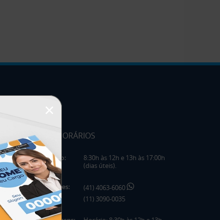
×
HORÁRIOS
Horário:
8:30h às 12h e 13h às 17:00h
(dias úteis).
Telefones:
(41) 4063-6060
(11) 3090-0035
Mensagens:
Horário: 8:30h às 12h e 13h