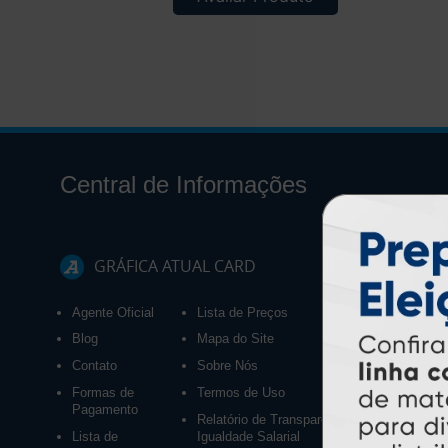
Central de Informações
GRÁFICA ATUAL CARD
Agente Oficial
Lista de Preços
Blog
Mapa do Site
Contato
Sobre Nós
Formas de
Termos de Uso
Pagamento
Relatório de Transparência e
Lista de
Igualdade Salarial