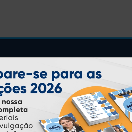
INSTRUÇÕES
Inicio
Garantia
Como Comprar
Montagem e Fechamento de
Arquivo
Como exportar em
PDF/X1-a
Perguntas Frequentes
Entrega 12 Horas