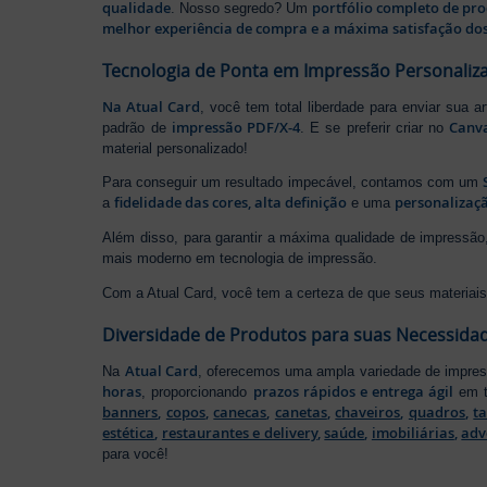
qualidade
portfólio completo de pr
. Nosso segredo? Um
melhor experiência de compra e a máxima satisfação dos
Tecnologia de Ponta em Impressão Personaliz
Na Atual Card
, você tem total liberdade para enviar sua a
impressão PDF/X-4
Canv
padrão de
. E se preferir criar no
material personalizado!
Para conseguir um resultado impecável, contamos com um
fidelidade das cores, alta definição
personalizaçã
a
e uma
Além disso, para garantir a máxima qualidade de impress
mais moderno em tecnologia de impressão.
Com a Atual Card, você tem a certeza de que seus materiais 
Diversidade de Produtos para suas Necessida
Atual Card
Na
, oferecemos uma ampla variedade de impr
horas
prazos rápidos e entrega ágil
, proporcionando
em t
banners
,
copos
,
canecas
,
canetas
,
chaveiros
,
quadros
,
t
estética
,
restaurantes e delivery
,
saúde
,
imobiliárias
,
adv
para você!