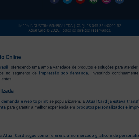
IMPRA INDUSTRIA GRAFICA LTDA | CNPJ: 28.045.354/0002-52
Atual Card © 2026. Todos os direitos reservados.
ão Online
rasil
, oferecendo uma ampla variedade de produtos e soluções para atender
impressão sob demanda
iros no segmento de
, investindo continuamen
ientes.
lizada
b demanda e web to print
Atual Card já estava tran
se popularizarem, a
nta
produtos personalizados e impr
para garantir a melhor experiência em
a Atual Card segue como referência no mercado gráfico e de personali