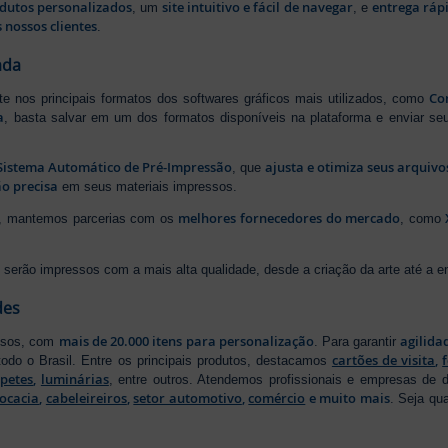
odutos personalizados
site intuitivo e fácil de navegar
entrega rápi
, um
, e
 nossos clientes
.
ada
Cor
rte nos principais formatos dos softwares gráficos mais utilizados, como
a
, basta salvar em um dos formatos disponíveis na plataforma e enviar seu
Sistema Automático de Pré-Impressão
ajusta e otimiza seus arquiv
, que
o precisa
em seus materiais impressos.
melhores fornecedores do mercado
ão, mantemos parcerias com os
, como
serão impressos com a mais alta qualidade, desde a criação da arte até a ent
des
mais de 20.000 itens para personalização
agilida
essos, com
. Para garantir
cartões de visita
,
odo o Brasil. Entre os principais produtos, destacamos
apetes
,
luminárias
, entre outros. Atendemos profissionais e empresas de
ocacia
,
cabeleireiros
,
setor automotivo
,
comércio
e muito mais
. Seja qu