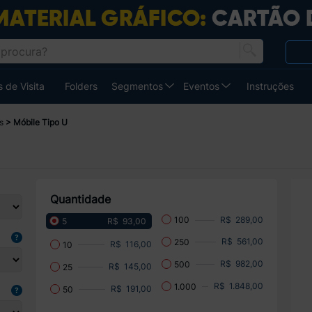
 de Visita
Folders
Segmentos
Eventos
Instruções
rs
Móbile Tipo U
Quantidade
R$ 289,00
100
R$ 93,00
5
R$ 561,00
250
R$ 116,00
10
R$ 982,00
500
R$ 145,00
25
R$ 1.848,00
1.000
R$ 191,00
50