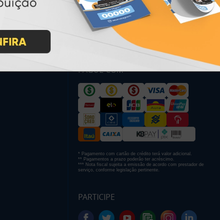
PAGUE COM
* Pagamento com cartão de crédito terá valor adicional.
** Pagamentos a prazo poderão ter acréscimo.
*** Nota fiscal sujeita a emissão de acordo com prestador de
serviço, conforme legislação pertinente.
PARTICIPE