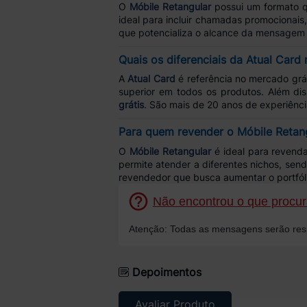
O
Móbile Retangular
possui um formato qu
ideal para incluir chamadas promocionai
que potencializa o alcance da mensagem
Quais os diferenciais da Atual Card
A
Atual Card
é referência no mercado grá
superior em todos os produtos. Além di
grátis
. São mais de 20 anos de experiênc
Para quem revender o Móbile Retan
O
Móbile Retangular
é ideal para reven
permite atender a diferentes nichos, sen
revendedor que busca aumentar o portfól
Não encontrou o que procura
Atenção: Todas as mensagens serão resp
Depoimentos
Avaliar Produto