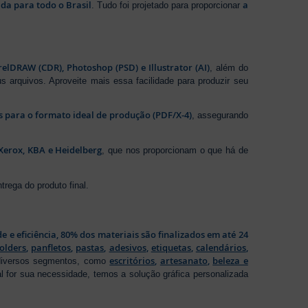
da para todo o Brasil
a
. Tudo foi projetado para proporcionar
elDRAW (CDR), Photoshop (PSD) e Illustrator (AI)
, além do
s arquivos. Aproveite mais essa facilidade para produzir seu
os para o formato ideal de produção (PDF/X-4)
, assegurando
Xerox, KBA e Heidelberg
, que nos proporcionam o que há de
rega do produto final.
de e eficiência, 80% dos materiais são finalizados em até 24
folders
,
panfletos
,
pastas
,
adesivos
,
etiquetas
,
calendários
,
escritórios
,
artesanato
,
beleza e
 diversos segmentos, como
al for sua necessidade, temos a solução gráfica personalizada