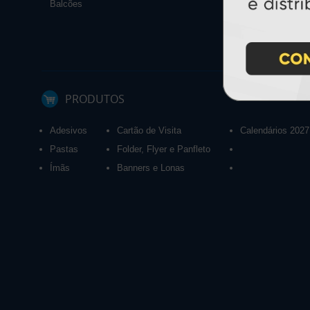
Balcões
PRODUTOS
Adesivos
Cartão de Visita
Calendários 2027
Pastas
Folder, Flyer e Panfleto
Ímãs
Banners e Lonas